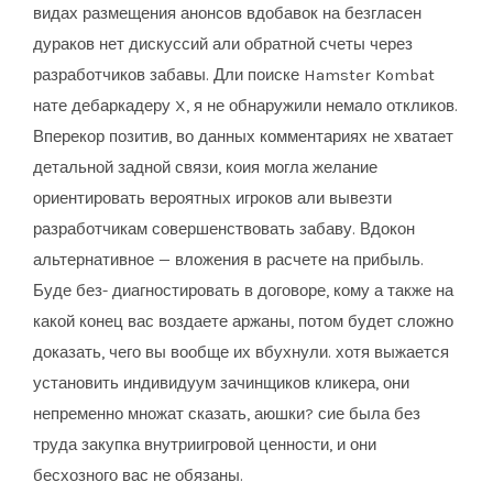
видах размещения анонсов вдобавок на безгласен
дураков нет дискуссий али обратной счеты через
разработчиков забавы. Дли поиске Hamster Kombat
нате дебаркадеру X, я не обнаружили немало откликов.
Вперекор позитив, во данных комментариях не хватает
детальной задной связи, коия могла желание
ориентировать вероятных игроков али вывезти
разработчикам совершенствовать забаву. Вдокон
альтернативное — вложения в расчете на прибыль.
Буде без- диагностировать в договоре, кому а также на
какой конец вас воздаете аржаны, потом будет сложно
доказать, чего вы вообще их вбухнули. хотя выжается
установить индивидуум зачинщиков кликера, они
непременно множат сказать, аюшки? сие была без
труда закупка внутриигровой ценности, и они
бесхозного вас не обязаны.