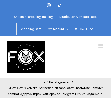
Skip
Instagram
Tiktok
to
content
Shears Sharpening Training
Distributor & Private Label
Shopping Cart
My Account
CART
Home
/
Uncategorized
/
«Натыкать» хомяка: бог велел ли заработать возьмите Hamster
Kombat и других играх-кликерах во Telegram Бизнес-издание Ru