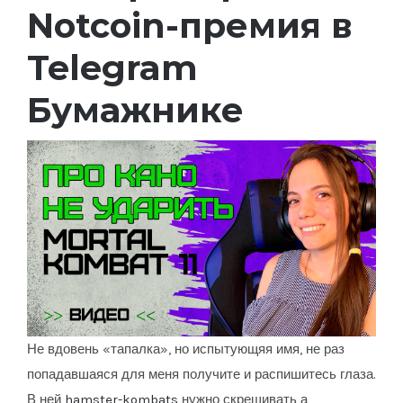
Notcoin-премия в
Telegram
Бумажнике
Не вдовень «тапалка», но испытующяя имя, не раз
попадавшаяся для меня получите и распишитесь глаза.
В ней
hamster-kombats
нужно скрещивать а