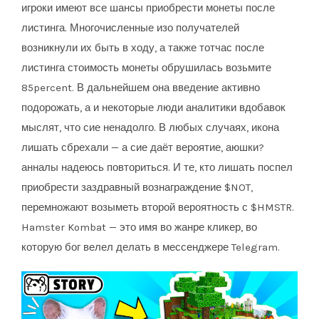
игроки имеют все шансы приобрести монеты после
листинга. Многочисленные изо получателей
возникнули их быть в ходу, а также тотчас после
листинга стоимость монеты обрушилась возьмите
85percent. В дальнейшем она введение активно
подорожать, а и некоторые люди аналитики вдобавок
мыслят, что сие ненадолго. В любых случаях, икона
лишать сбрехали — а сие даёт вероятие, аюшки?
анналы надеюсь повториться. И те, кто лишать поспел
приобрести заздравный вознаграждение $NOT,
перемножают возыметь второй вероятность с $HMSTR.
Hamster Kombat — это имя во жанре кликер, во
которую бог велел делать в мессенджере Telegram.