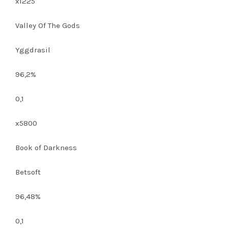
x1225
Valley Of The Gods
Yggdrasil
96,2%
0,1
x5800
Book of Darkness
Betsoft
96,48%
0,1