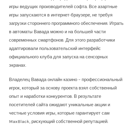
игры ведущих производителей софта. Все азартные
игры запускаются в интернет-браузере, не требуя
загрузки стороннего программного обеспечения. Играть
в автоматы Вавада можно и на большей части
современных смартфонов. Для этого разработчики
адаптировали пользовательский интерфейс
официального клуба для запуска на сенсорных
экранах.
Владелец Вавада онлайн казино – профессиональный
игрок, который за основу проекта взял собственный
опыт и наработки конкурентов. В результате
посетителей сайта ожидают уникальные акции и
честные условия игры, которые гарантирует сам
MaxBlack, рискующий собственной репутацией.