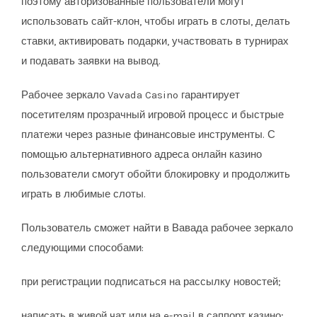
поэтому авторизованные пользователи могут
использовать сайт-клон, чтобы играть в слоты, делать
ставки, активировать подарки, участвовать в турнирах
и подавать заявки на вывод.
Рабочее зеркало Vavada Casino гарантирует
посетителям прозрачный игровой процесс и быстрые
платежи через разные финансовые инструменты. С
помощью альтернативного адреса онлайн казино
пользователи смогут обойти блокировку и продолжить
играть в любимые слоты.
Пользователь сможет найти в Вавада рабочее зеркало
следующими способами:
при регистрации подписаться на рассылку новостей;
написать в живой чат или на e-mail в саппорт казино;