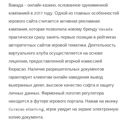
Вавада – онлайн казино, основанное одноименной
компанией в 2017 году. Одной из главных особенностей
игрового сайта считается активная рекламная
кампания, которая позволила новому бренду Vavada
практически сразу занять первые позиции в рейтингах
авторитетных сайтов игровой тематики. Деятельность
виртуального клуба осуществляется на основе
лицензии, предоставленной игорной комиссией
Кюрасао. Наличие разрешительных документов
гарантирует клиентам онлайн-заведения вывод
выигранных денег, высокое качество софта и защиту
личных данных. Фирменный логотип регулятора
находится в футере игрового портала. Нажав на иконку
Curacao eGaming, игрок увидит на экране электронную
копию документа.