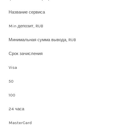
Название сервиса
Min депозит, RUB
Минимальная сумма вывода, RUB
Срок зачисления
Visa
50
100
24 часа
MasterCard