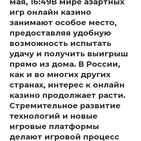
мая, 16:49В мире азартных
игр онлайн казино
занимают особое место,
предоставляя удобную
возможность испытать
удачу и получить выигрыш
прямо из дома. В России,
как и во многих других
странах, интерес к онлайн
казино продолжает расти.
Стремительное развитие
технологий и новые
игровые платформы
делают игровой процесс