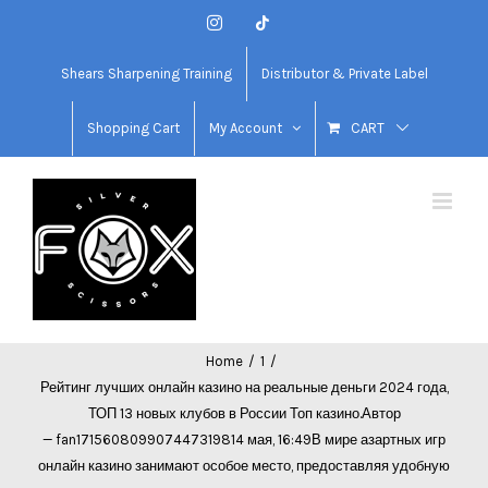
Skip
Instagram
Tiktok
to
content
Shears Sharpening Training
Distributor & Private Label
Shopping Cart
My Account
CART
Home
/
1
/
Рейтинг лучших онлайн казино на реальные деньги 2024 года,
ТОП 13 новых клубов в России Топ казино.Автор
— fan171560809907447319814 мая, 16:49В мире азартных игр
онлайн казино занимают особое место, предоставляя удобную