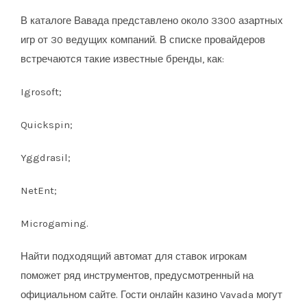
В каталоге Вавада представлено около 3300 азартных
игр от 30 ведущих компаний. В списке провайдеров
встречаются такие известные бренды, как:
Igrosoft;
Quickspin;
Yggdrasil;
NetEnt;
Microgaming.
Найти подходящий автомат для ставок игрокам
поможет ряд инструментов, предусмотренный на
официальном сайте. Гости онлайн казино Vavada могут