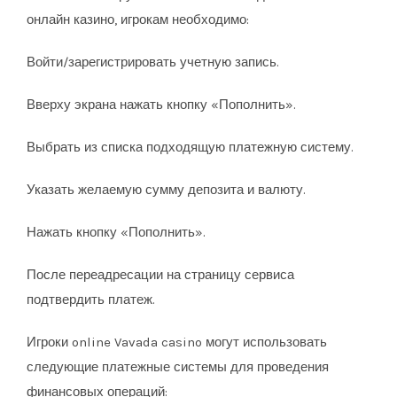
онлайн казино, игрокам необходимо:
Войти/зарегистрировать учетную запись.
Вверху экрана нажать кнопку «Пополнить».
Выбрать из списка подходящую платежную систему.
Указать желаемую сумму депозита и валюту.
Нажать кнопку «Пополнить».
После переадресации на страницу сервиса
подтвердить платеж.
Игроки online Vavada casino могут использовать
следующие платежные системы для проведения
финансовых операций: