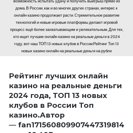
возможность испытать удачу и получить выигрыш прямо из
дома. В России, как и во многих других странах, интерес к
онлайн казино продолжает расти. Стремительное развитие
технологий и новые игровые платформы делают игровой
процесс ещё более захватывающим и увлекательным. Для тех,
кто ищет лучшие онлайн казино на реальные деньги в 2024
году, вот наш ТОП 13 новых клубов в России.Рейтинг Топ 13
новых казино онлайн на реальные деньги на рубли
Рейтинг лучших онлайн
казино на реальные деньги
2024 года, ТОП 13 новых
клубов в России Топ
казино.Автор
— fan171560809907447319814