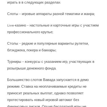
играть в в следующих разделах:
Слоты – игровые аппараты разной тематики и жанра;
Live-казино – настольные и карточные игры с участием
профессионального крупье;
Столы – редкие и популярные варианты рулетки,
блэкджека, покера и баккары;
Турниры – конкурсы с указанием игр, участвующих в
розыгрыше денежного фонда.
Большинство слотов Вавада запускается в демо
режиме. Ставка на неоплачиваемые кредиты не
приносит реальных выплат, однако позволяет
протестировать новый игровой автомат без
финансовых рисков. Опция бесплатной игры не