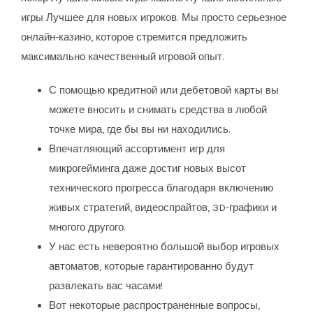
игры Лучшее для новых игроков. Мы просто серьезное
онлайн-казино, которое стремится предложить
максимально качественный игровой опыт.
С помощью кредитной или дебетовой карты вы
можете вносить и снимать средства в любой
точке мира, где бы вы ни находились.
Впечатляющий ассортимент игр для
микрогейминга даже достиг новых высот
технического прогресса благодаря включению
живых стратегий, видеоспрайтов, 3D-графики и
многого другого.
У нас есть невероятно большой выбор игровых
автоматов, которые гарантированно будут
развлекать вас часами!
Вот некоторые распространенные вопросы,