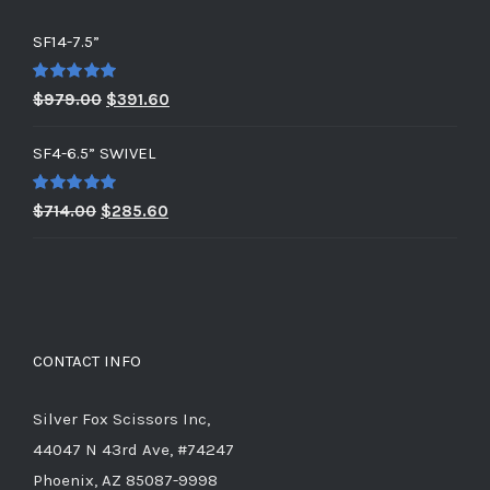
SF14-7.5”
Rated
5.00
Original
Current
$
979.00
$
391.60
out of 5
price
price
SF4-6.5” SWIVEL
was:
is:
$979.00.
$391.60.
Rated
5.00
Original
Current
$
714.00
$
285.60
out of 5
price
price
was:
is:
$714.00.
$285.60.
CONTACT INFO
Silver Fox Scissors Inc,
44047 N 43rd Ave, #74247
Phoenix, AZ 85087-9998