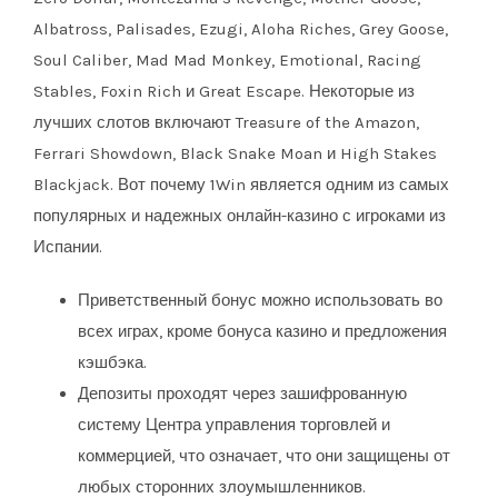
Albatross, Palisades, Ezugi, Aloha Riches, Grey Goose,
Soul Caliber, Mad Mad Monkey, Emotional, Racing
Stables, Foxin Rich и Great Escape. Некоторые из
лучших слотов включают Treasure of the Amazon,
Ferrari Showdown, Black Snake Moan и High Stakes
Blackjack. Вот почему 1Win является одним из самых
популярных и надежных онлайн-казино с игроками из
Испании.
Приветственный бонус можно использовать во
всех играх, кроме бонуса казино и предложения
кэшбэка.
Депозиты проходят через зашифрованную
систему Центра управления торговлей и
коммерцией, что означает, что они защищены от
любых сторонних злоумышленников.