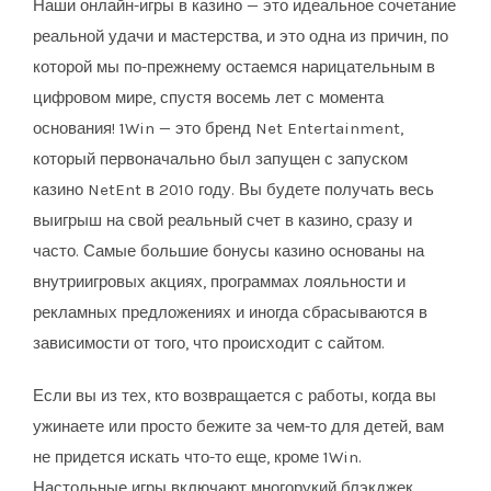
Наши онлайн-игры в казино — это идеальное сочетание
реальной удачи и мастерства, и это одна из причин, по
которой мы по-прежнему остаемся нарицательным в
цифровом мире, спустя восемь лет с момента
основания! 1Win — это бренд Net Entertainment,
который первоначально был запущен с запуском
казино NetEnt в 2010 году. Вы будете получать весь
выигрыш на свой реальный счет в казино, сразу и
часто. Самые большие бонусы казино основаны на
внутриигровых акциях, программах лояльности и
рекламных предложениях и иногда сбрасываются в
зависимости от того, что происходит с сайтом.
Если вы из тех, кто возвращается с работы, когда вы
ужинаете или просто бежите за чем-то для детей, вам
не придется искать что-то еще, кроме 1Win.
Настольные игры включают многорукий блэкджек,