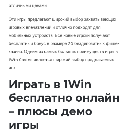
отличными ценами.
Эти игры предлагают широкий выбор захватывающих
игровых впечатлений и отлично подходят для
мобильных устройств. Все новые игроки получают
бесплатный бонус в размере 20 бездепозитных фишек
казино. Одним из самых больших преимуществ игры в
1Win Casino является широкий выбор предлагаемых
игр.
Играть в 1Win
бесплатно онлайн
– плюсы демо
игры