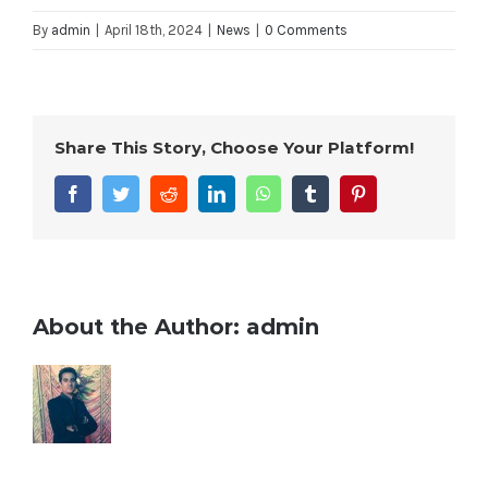
By
admin
|
April 18th, 2024
|
News
|
0 Comments
Share This Story, Choose Your Platform!
Facebook
Twitter
Reddit
LinkedIn
WhatsApp
Tumblr
Pinterest
About the Author:
admin