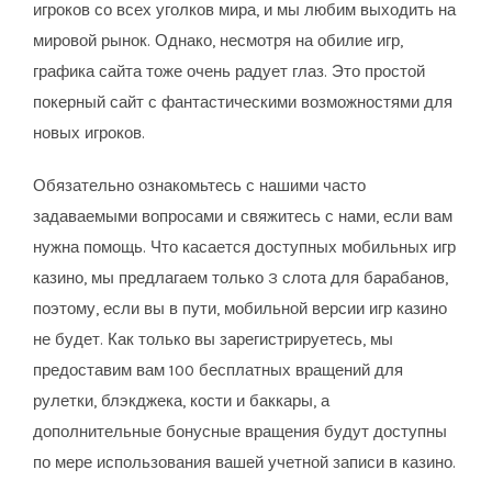
игроков со всех уголков мира, и мы любим выходить на
мировой рынок. Однако, несмотря на обилие игр,
графика сайта тоже очень радует глаз. Это простой
покерный сайт с фантастическими возможностями для
новых игроков.
Обязательно ознакомьтесь с нашими часто
задаваемыми вопросами и свяжитесь с нами, если вам
нужна помощь. Что касается доступных мобильных игр
казино, мы предлагаем только 3 слота для барабанов,
поэтому, если вы в пути, мобильной версии игр казино
не будет. Как только вы зарегистрируетесь, мы
предоставим вам 100 бесплатных вращений для
рулетки, блэкджека, кости и баккары, а
дополнительные бонусные вращения будут доступны
по мере использования вашей учетной записи в казино.