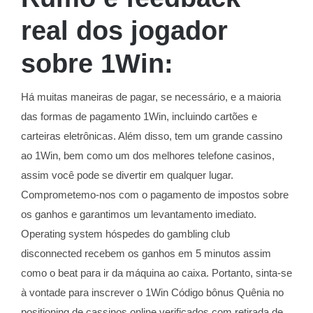
real dos jogador
sobre 1Win:
Há muitas maneiras de pagar, se necessário, e a maioria
das formas de pagamento 1Win, incluindo cartões e
carteiras eletrônicas. Além disso, tem um grande cassino
ao 1Win, bem como um dos melhores telefone casinos,
assim você pode se divertir em qualquer lugar.
Comprometemo-nos com o pagamento de impostos sobre
os ganhos e garantimos um levantamento imediato.
Operating system hóspedes do gambling club
disconnected recebem os ganhos em 5 minutos assim
como o beat para ir da máquina ao caixa. Portanto, sinta-se
à vontade para inscrever o 1Win Código bônus Quênia no
positioning de cassinos online verificados com retirada de