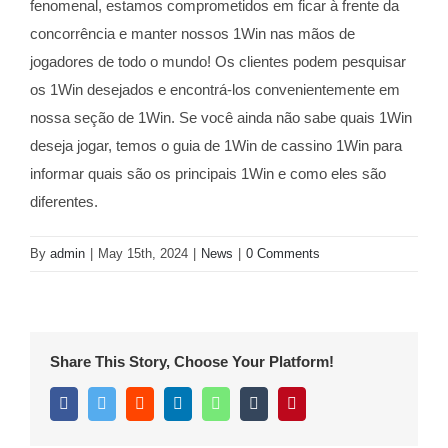
fenomenal, estamos comprometidos em ficar à frente da
concorrência e manter nossos 1Win nas mãos de
jogadores de todo o mundo! Os clientes podem pesquisar
os 1Win desejados e encontrá-los convenientemente em
nossa seção de 1Win. Se você ainda não sabe quais 1Win
deseja jogar, temos o guia de 1Win de cassino 1Win para
informar quais são os principais 1Win e como eles são
diferentes.
By
admin
|
May 15th, 2024
|
News
|
0 Comments
Share This Story, Choose Your Platform!
Facebook
Twitter
Reddit
LinkedIn
WhatsApp
Tumblr
Pinterest