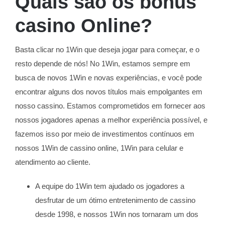
Quais são os bônus
casino Online?
Basta clicar no 1Win que deseja jogar para começar, e o
resto depende de nós! No 1Win, estamos sempre em
busca de novos 1Win e novas experiências, e você pode
encontrar alguns dos novos títulos mais empolgantes em
nosso cassino. Estamos comprometidos em fornecer aos
nossos jogadores apenas a melhor experiência possível, e
fazemos isso por meio de investimentos contínuos em
nossos 1Win de cassino online, 1Win para celular e
atendimento ao cliente.
A equipe do 1Win tem ajudado os jogadores a
desfrutar de um ótimo entretenimento de cassino
desde 1998, e nossos 1Win nos tornaram um dos