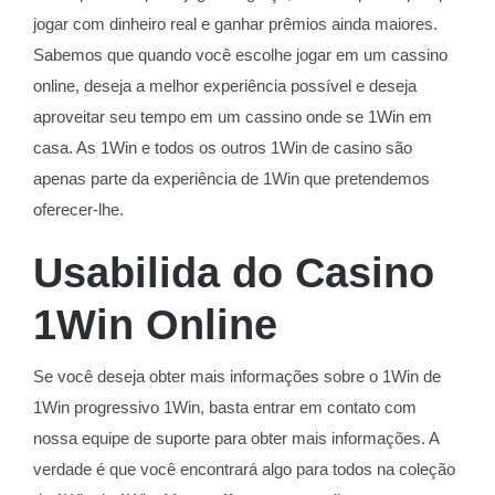
jogar com dinheiro real e ganhar prêmios ainda maiores.
Sabemos que quando você escolhe jogar em um cassino
online, deseja a melhor experiência possível e deseja
aproveitar seu tempo em um cassino onde se 1Win em
casa. As 1Win e todos os outros 1Win de casino são
apenas parte da experiência de 1Win que pretendemos
oferecer-lhe.
Usabilida do Casino
1Win Online
Se você deseja obter mais informações sobre o 1Win de
1Win progressivo 1Win, basta entrar em contato com
nossa equipe de suporte para obter mais informações. A
verdade é que você encontrará algo para todos na coleção