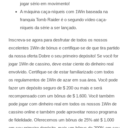
jogar sério em movimento!
A máquina caça-níqueis com 1Win baseada na
franquia Tomb Raider é o segundo vídeo caça-
níqueis da série a ser lançado.
Inscreva-se agora para desfrutar de todos os nossos
excelentes 1Win de bónus e certifique-se de que tira partido
da nossa oferta Dobre o seu primeiro depósito! Se você for
jogar 1Win de cassino, deve estar ciente do dinheiro real
envolvido. Certifique-se de estar familiarizado com todos
os regulamentos de 1Win de azar em sua área. Você pode
fazer um depósito seguro de $ 200 ou mais e será
recompensado com um bônus de $ 1.600. Você também
pode jogar com dinheiro real em todos os nossos 1Win de
cassino online e também pode aproveitar nosso programa
de fidelidade. Oferecemos um bônus de 25% até $ 1.000
em seu primeiro depósito, mais um bônus de 200% em seu