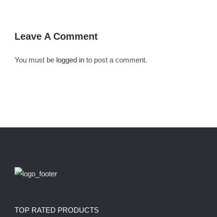
Leave A Comment
You must be
logged in
to post a comment.
TOP RATED PRODUCTS