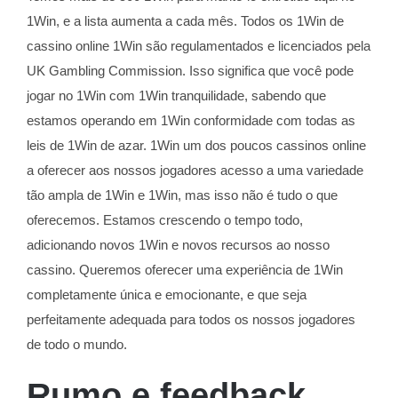
1Win, e a lista aumenta a cada mês. Todos os 1Win de
cassino online 1Win são regulamentados e licenciados pela
UK Gambling Commission. Isso significa que você pode
jogar no 1Win com 1Win tranquilidade, sabendo que
estamos operando em 1Win conformidade com todas as
leis de 1Win de azar. 1Win um dos poucos cassinos online
a oferecer aos nossos jogadores acesso a uma variedade
tão ampla de 1Win e 1Win, mas isso não é tudo o que
oferecemos. Estamos crescendo o tempo todo,
adicionando novos 1Win e novos recursos ao nosso
cassino. Queremos oferecer uma experiência de 1Win
completamente única e emocionante, e que seja
perfeitamente adequada para todos os nossos jogadores
de todo o mundo.
Rumo e feedback