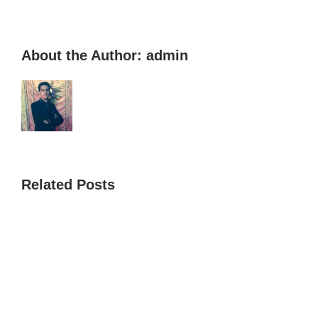
About the Author:
admin
Related Posts