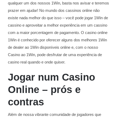
qualquer um dos nossos 1Win, basta nos avisar e teremos
prazer em ajudar! No mundo dos cassinos online não
existe nada melhor do que isso – você pode jogar 1Win de
cassino e aproveitar a melhor experiência em um cassino
com a maior porcentagem de pagamento. O casino online
1Win é conhecido por oferecer alguns dos melhores 1Win
de dealer ao 1Win disponíveis online e, com o nosso
Casino ao 1Win, pode desfrutar de uma experiência de
casino real quando e onde quiser.
Jogar num Casino
Online – prós e
contras
Além de nossa vibrante comunidade de jogadores que