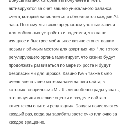
Бонусы казино, которые вы получаете в 1Win,
активируются за счет вашего уникального баланса
счета, который начисляется и обновляется каждые 24
часа. Поэтому мы также предлагаем учетные записи
для мобильных устройств и надеемся, что наше
изящное и быстрое мобильное казино станет вашим
новым любимым местом для азартных игр. Член этого
регулирующего органа гарантирует, что казино будут
продолжать развиваться по мере их роста и будут
безопасными для игроков. Казино 1Win также было
очень впечатлено материалами нашего сайта, в
которых говорилось: «Мы были особенно рады узнать,
что получили высокие оценки в разделе сайта о
клиентском опыте и репутации». Бонусы начисляются
каждый раз, когда вы зарабатываете очко или очко за
каждое вращение.