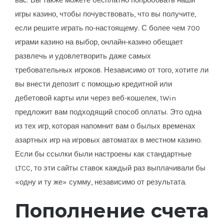
вас. Вы также можете бесплатно попробовать наши
игры казино, чтобы почувствовать, что вы получите,
если решите играть по-настоящему. С более чем 700
играми казино на выбор, онлайн-казино обещает
развлечь и удовлетворить даже самых
требовательных игроков. Независимо от того, хотите ли
вы внести депозит с помощью кредитной или
дебетовой карты или через веб-кошелек, 1Win
предложит вам подходящий способ оплаты. Это одна
из тех игр, которая напомнит вам о былых временах
азартных игр на игровых автоматах в местном казино.
Если бы ссылки были настроены как стандартные
LTCC, то эти сайты ставок каждый раз выплачивали бы
«одну и ту же» сумму, независимо от результата.
Пополнение счета