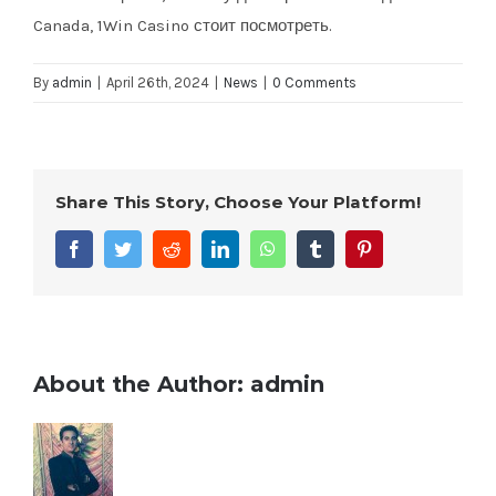
Canada, 1Win Casino стоит посмотреть.
By
admin
|
April 26th, 2024
|
News
|
0 Comments
Share This Story, Choose Your Platform!
Facebook
Twitter
Reddit
LinkedIn
WhatsApp
Tumblr
Pinterest
About the Author:
admin