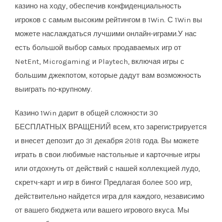
казино на ходу, обеспечив конфиденциальность
игроков с самым высоким рейтингом в 1Win. С 1Win вы
можете наслаждаться лучшими онлайн-играми.У нас
есть большой выбор самых продаваемых игр от
NetEnt, Microgaming и Playtech, включая игры с
большим джекпотом, которые дадут вам возможность
выиграть по-крупному.
Казино 1Win дарит в общей сложности 30
БЕСПЛАТНЫХ ВРАЩЕНИЙ всем, кто зарегистрируется
и внесет депозит до 31 декабря 2018 года. Вы можете
играть в свои любимые настольные и карточные игры
или отдохнуть от действий с нашей коллекцией лудо,
скретч-карт и игр в бинго! Предлагая более 500 игр,
действительно найдется игра для каждого, независимо
от вашего бюджета или вашего игрового вкуса. Мы