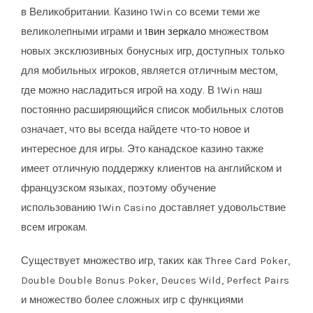
в Великобритании. Казино 1Win со всеми теми же
великолепными играми и
1вин зеркало
множеством
новых эксклюзивных бонусных игр, доступных только
для мобильных игроков, является отличным местом,
где можно насладиться игрой на ходу. В 1Win наш
постоянно расширяющийся список мобильных слотов
означает, что вы всегда найдете что-то новое и
интересное для игры. Это канадское казино также
имеет отличную поддержку клиентов на английском и
французском языках, поэтому обучение
использованию 1Win Casino доставляет удовольствие
всем игрокам.
Существует множество игр, таких как Three Card Poker,
Double Double Bonus Poker, Deuces Wild, Perfect Pairs
и множество более сложных игр с функциями