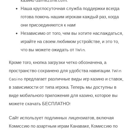
казино GameZone.com.
Наша круглосуточная служба поддержки всегда
готова помочь нашим игрокам каждый раз, когда
они присоединяются к нам!
Независимо от того, чем вы хотите наслаждаться,
играйте на своем любимом устройстве, и это то,
что вы можете ожидать от 1Win.
Кроме того, кнопка загрузки четко обозначена, а
пространство сохранено для удобства навигации. 1Win
Casino предлагает различные виды игр казино и ставок,
в зависимости от типа игрока. Теперь мы доступны в
виде мобильного приложения для казино, которое вы
можете скачать БЕСПЛАТНО!
Сайт использует подлинных лицензиатов, включая
Комиссию по азартным играм Канаваке, Комиссию по