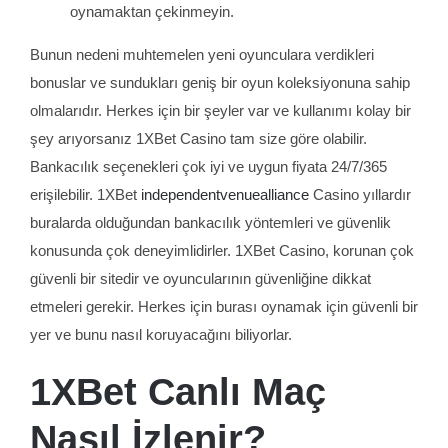
oynamaktan çekinmeyin.
Bunun nedeni muhtemelen yeni oyunculara verdikleri
bonuslar ve sundukları geniş bir oyun koleksiyonuna sahip
olmalarıdır. Herkes için bir şeyler var ve kullanımı kolay bir
şey arıyorsanız 1XBet Casino tam size göre olabilir.
Bankacılık seçenekleri çok iyi ve uygun fiyata 24/7/365
erişilebilir. 1XBet
independentvenuealliance
Casino yıllardır
buralarda olduğundan bankacılık yöntemleri ve güvenlik
konusunda çok deneyimlidirler. 1XBet Casino, korunan çok
güvenli bir sitedir ve oyuncularının güvenliğine dikkat
etmeleri gerekir. Herkes için burası oynamak için güvenli bir
yer ve bunu nasıl koruyacağını biliyorlar.
1XBet Canlı Maç
Nasıl İzlenir?