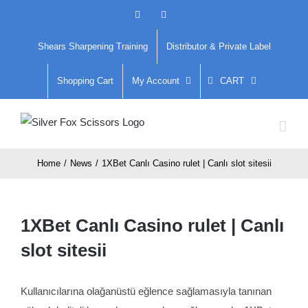
Skip
Instagram
Tiktok
to
content
Shears Sharpening Training
Distributor & Private Label
Shopping Cart
My Account
CART
Home
/
News
/
1XBet Canlı Casino rulet | Canlı slot sitesii
1XBet Canlı Casino rulet | Canlı
slot sitesii
Kullanıcılarına olağanüstü eğlence sağlamasıyla tanınan