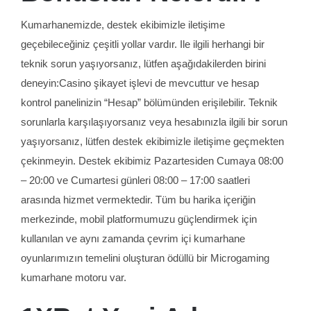
Kumarhanemizde, destek ekibimizle iletişime
geçebileceğiniz çeşitli yollar vardır. Ile ilgili herhangi bir
teknik sorun yaşıyorsanız, lütfen aşağıdakilerden birini
deneyin:Casino şikayet işlevi de mevcuttur ve hesap
kontrol panelinizin “Hesap” bölümünden erişilebilir. Teknik
sorunlarla karşılaşıyorsanız veya hesabınızla ilgili bir sorun
yaşıyorsanız, lütfen destek ekibimizle iletişime geçmekten
çekinmeyin. Destek ekibimiz Pazartesiden Cumaya 08:00
– 20:00 ve Cumartesi günleri 08:00 – 17:00 saatleri
arasında hizmet vermektedir. Tüm bu harika içeriğin
merkezinde, mobil platformumuzu güçlendirmek için
kullanılan ve aynı zamanda çevrim içi kumarhane
oyunlarımızın temelini oluşturan ödüllü bir Microgaming
kumarhane motoru var.