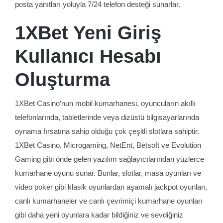
posta yanıtları yoluyla 7/24 telefon desteği sunarlar.
1XBet Yeni Giriş
Kullanıcı Hesabı
Oluşturma
1XBet Casino’nun mobil kumarhanesi, oyuncuların akıllı
telefonlarında, tabletlerinde veya dizüstü bilgisayarlarında
oynama fırsatına sahip olduğu çok çeşitli slotlara sahiptir.
1XBet Casino, Microgaming, NetEnt, Betsoft ve Evolution
Gaming gibi önde gelen yazılım sağlayıcılarından yüzlerce
kumarhane oyunu sunar. Bunlar, slotlar, masa oyunları ve
video poker gibi klasik oyunlardan aşamalı jackpot oyunları,
canlı kumarhaneler ve canlı çevrimiçi kumarhane oyunları
gibi daha yeni oyunlara kadar bildiğiniz ve sevdiğiniz