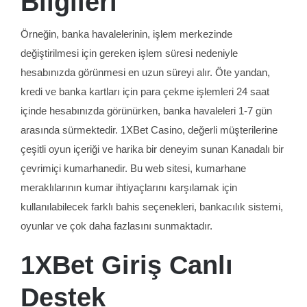
Bilgileri
Örneğin, banka havalelerinin, işlem merkezinde
değiştirilmesi için gereken işlem süresi nedeniyle
hesabınızda görünmesi en uzun süreyi alır. Öte yandan,
kredi ve banka kartları için para çekme işlemleri 24 saat
içinde hesabınızda görünürken, banka havaleleri 1-7 gün
arasında sürmektedir. 1XBet Casino, değerli müşterilerine
çeşitli oyun içeriği ve harika bir deneyim sunan Kanadalı bir
çevrimiçi kumarhanedir. Bu web sitesi, kumarhane
meraklılarının kumar ihtiyaçlarını karşılamak için
kullanılabilecek farklı bahis seçenekleri, bankacılık sistemi,
oyunlar ve çok daha fazlasını sunmaktadır.
1XBet Giriş Canlı
Destek