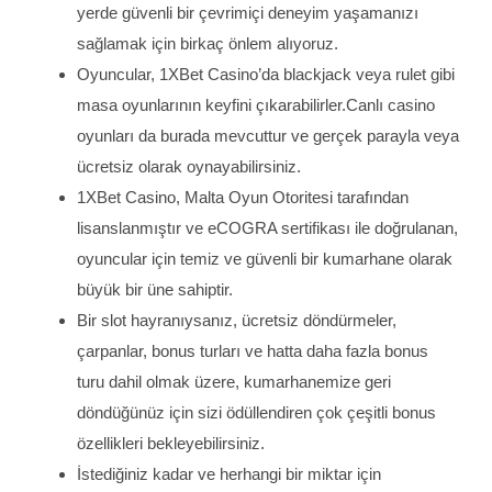
yerde güvenli bir çevrimiçi deneyim yaşamanızı
sağlamak için birkaç önlem alıyoruz.
Oyuncular, 1XBet Casino’da blackjack veya rulet gibi
masa oyunlarının keyfini çıkarabilirler.Canlı casino
oyunları da burada mevcuttur ve gerçek parayla veya
ücretsiz olarak oynayabilirsiniz.
1XBet Casino, Malta Oyun Otoritesi tarafından
lisanslanmıştır ve eCOGRA sertifikası ile doğrulanan,
oyuncular için temiz ve güvenli bir kumarhane olarak
büyük bir üne sahiptir.
Bir slot hayranıysanız, ücretsiz döndürmeler,
çarpanlar, bonus turları ve hatta daha fazla bonus
turu dahil olmak üzere, kumarhanemize geri
döndüğünüz için sizi ödüllendiren çok çeşitli bonus
özellikleri bekleyebilirsiniz.
İstediğiniz kadar ve herhangi bir miktar için