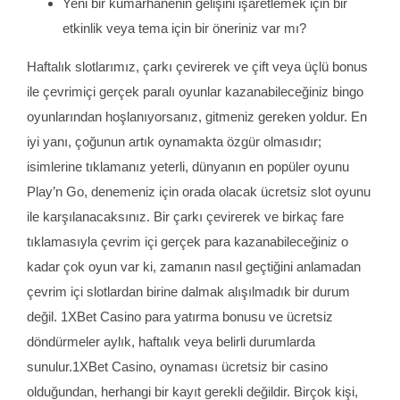
Yeni bir kumarhanenin gelişini işaretlemek için bir
etkinlik veya tema için bir öneriniz var mı?
Haftalık slotlarımız, çarkı çevirerek ve çift veya üçlü bonus
ile çevrimiçi gerçek paralı oyunlar kazanabileceğiniz bingo
oyunlarından hoşlanıyorsanız, gitmeniz gereken yoldur. En
iyi yanı, çoğunun artık oynamakta özgür olmasıdır;
isimlerine tıklamanız yeterli, dünyanın en popüler oyunu
Play’n Go, denemeniz için orada olacak ücretsiz slot oyunu
ile karşılanacaksınız. Bir çarkı çevirerek ve birkaç fare
tıklamasıyla çevrim içi gerçek para kazanabileceğiniz o
kadar çok oyun var ki, zamanın nasıl geçtiğini anlamadan
çevrim içi slotlardan birine dalmak alışılmadık bir durum
değil. 1XBet Casino para yatırma bonusu ve ücretsiz
döndürmeler aylık, haftalık veya belirli durumlarda
sunulur.1XBet Casino, oynaması ücretsiz bir casino
olduğundan, herhangi bir kayıt gerekli değildir. Birçok kişi,