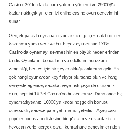
Casino, 20’den fazla para yatırma yöntemi ve 25000$’a
kadar nakit çıkışı ile en iyi online casino oyun deneyimini
sunar.
Gerçek parayla oynanan oyunlar size gerçek nakit ödüller
kazanma şansı verir ve bu, birçok oyuncunun 1XBet
Casino’da oynamayı sevmesinin en büyük nedenlerinden
biridir. Oyunların, bonusların ve ödüllerin muazzam
zenginliği, herkes için bir şeyler olduğu anlamına gelir. En
çok hangi oyunlardan keyif alıyor olursanız olun ve hangi
seviyede eğlence, sadakat veya risk peşinde olursanız
olun, hepsini 1XBet Casino’da bulacaksınız. Daha önce hiç
oynamadıysanız, 1000€’ya kadar hoşgeldin bonusu
ücretsizdir, sadece para yatırmanız yeterlidir. Aşağıdaki
popüler bonusların listesine bir göz atın ve civardaki en
heyecan verici gerçek paralı kumarhane deneyimlerinden