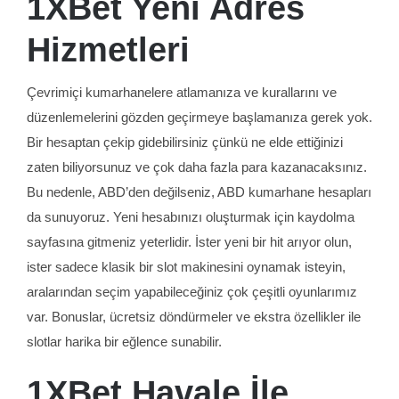
1XBet Yeni Adres
Hizmetleri
Çevrimiçi kumarhanelere atlamanıza ve kurallarını ve
düzenlemelerini gözden geçirmeye başlamanıza gerek yok.
Bir hesaptan çekip gidebilirsiniz çünkü ne elde ettiğinizi
zaten biliyorsunuz ve çok daha fazla para kazanacaksınız.
Bu nedenle, ABD’den değilseniz, ABD kumarhane hesapları
da sunuyoruz. Yeni hesabınızı oluşturmak için kaydolma
sayfasına gitmeniz yeterlidir. İster yeni bir hit arıyor olun,
ister sadece klasik bir slot makinesini oynamak isteyin,
aralarından seçim yapabileceğiniz çok çeşitli oyunlarımız
var. Bonuslar, ücretsiz döndürmeler ve ekstra özellikler ile
slotlar harika bir eğlence sunabilir.
1XBet Havale İle