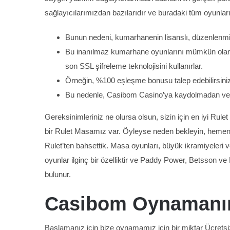
sağlayıcılarımızdan bazılarıdır ve buradaki tüm oyunlar
Bunun nedeni, kumarhanenin lisanslı, düzenlenmiş v
Bu inanılmaz kumarhane oyunlarını mümkün olan e
son SSL şifreleme teknolojisini kullanırlar.
Örneğin, %100 eşleşme bonusu talep edebilirsiniz;
Bu nedenle, Casibom Casino’ya kaydolmadan ve her
Gereksinimleriniz ne olursa olsun, sizin için en iyi Rulet
bir Rulet Masamız var. Öyleyse neden bekleyin, hemen 
Rulet’ten bahsettik. Masa oyunları, büyük ikramiyeleri 
oyunlar ilginç bir özelliktir ve Paddy Power, Betsson ve 
bulunur.
Casibom Oynamanın 
Başlamanız için bize oynamamız için bir miktar Ücret