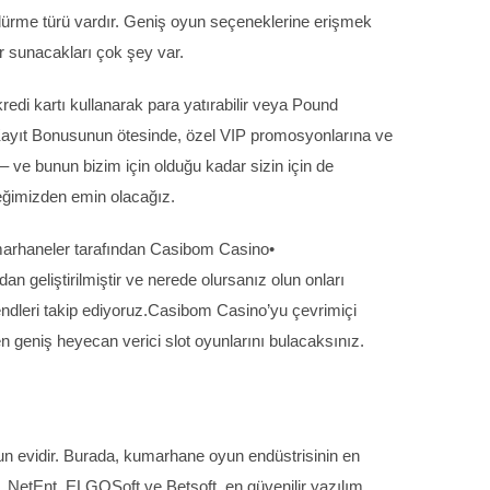
dürme türü vardır. Geniş oyun seçeneklerine erişmek
r sunacakları çok şey var.
edi kartı kullanarak para yatırabilir veya Pound
r. Kayıt Bonusunun ötesinde, özel VIP promosyonlarına ve
– ve bunun bizim için olduğu kadar sizin için de
ceğimizden emin olacağız.
marhaneler tarafından Casibom Casino•
n geliştirilmiştir ve nerede olursanız olun onları
endleri takip ediyoruz.Casibom Casino’yu çevrimiçi
 geniş heyecan verici slot oyunlarını bulacaksınız.
unun evidir. Burada, kumarhane oyun endüstrisinin en
, NetEnt, ELGOSoft ve Betsoft, en güvenilir yazılım