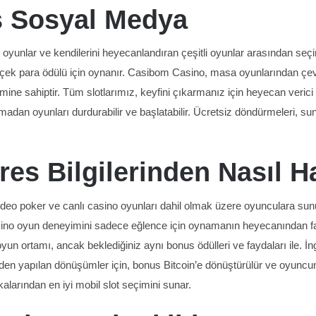
s Sosyal Medya
li oyunlar ve kendilerini heyecanlandıran çeşitli oyunlar arasından se
çek para ödülü için oynanır. Casibom Casino, masa oyunlarından çevrim
mine sahiptir. Tüm slotlarımız, keyfini çıkarmanız için heyecan veri
adan oyunları durdurabilir ve başlatabilir. Ücretsiz döndürmeleri, su
s Bilgilerinden Nasıl H
 video poker ve canlı casino oyunları dahil olmak üzere oyunculara sun
casino oyun deneyimini sadece eğlence için oynamanın heyecanından far
yun ortamı, ancak beklediğiniz aynı bonus ödülleri ve faydaları ile. İng
n yapılan dönüşümler için, bonus Bitcoin’e dönüştürülür ve oyuncun
larından en iyi mobil slot seçimini sunar.