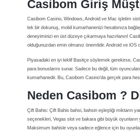
Casibom Giriş Müşte
Casibom Casino, Windows, Android ve Mac işletim sistem
tek bir dokunuş, mobil kumarhanenizi hesabınıza bağl
deneyiminizi en üst düzeye çıkarmaya hazırlanın! Casib
olduğunuzdan emin olmanız önemlidir. Android ve iOS c
Piyasadaki en iyi teklif Basitçe söylemek gerekirse, C
para bonuslarını sunar. Sadece bu değil, tüm oyuncula
kumarhanedir. Bu, Casibom Casino’da gerçek para hes
Neden Casibom ? Diğ
Çift Bahis: Çift Bahis bahsi, bahsin eşleştiği miktarın y
seçenekleri, Vegas slot ve bakara gibi büyük oyunların 
Maksimum bahisle veya sadece eğlence için bu oyunları o