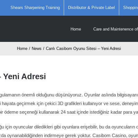
Shears Sharpening Training
Distributor & Private Label
Shoppin
Home
Care and Maintenence of
Home
/
News
/
Canlı Casibom Oyunu Sitesi – Yeni Adresi
 Yeni Adresi
rgulamanın önemli olduğunu düşünüyoruz. Oyunlar aslında bilgisayarı
i hayata geçirmek için çekici 3D grafikleri kullanıyor ve sese, deneyimi 
 bir ödeme seçeneği kullanarak 24 saat içinde istediğiniz kadar para yat
in oyuncular diledikleri gibi oyunlara erişebilir, bu da oyuncuların o
da oynanabildiğinden indirmeye gerek yoktur. Casibom Casino, oyuncu