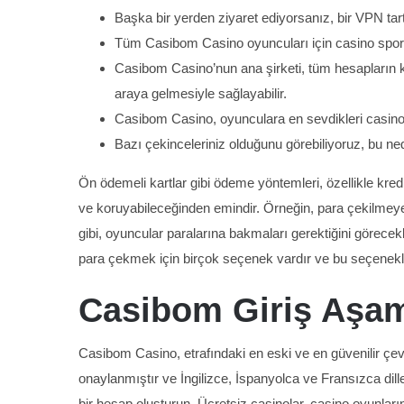
Başka bir yerden ziyaret ediyorsanız, bir VPN ta
Tüm Casibom Casino oyuncuları için casino sporla
Casibom Casino’nun ana şirketi, tüm hesapların kes
araya gelmesiyle sağlayabilir.
Casibom Casino, oyunculara en sevdikleri casino o
Bazı çekinceleriniz olduğunu görebiliyoruz, bu nede
Ön ödemeli kartlar gibi ödeme yöntemleri, özellikle kred
ve koruyabileceğinden emindir. Örneğin, para çekilmeye
gibi, oyuncular paralarına bakmaları gerektiğini görec
para çekmek için birçok seçenek vardır ve bu seçenekler
Casibom Giriş Aşam
Casibom Casino, etrafındaki en eski ve en güvenilir çe
onaylanmıştır ve İngilizce, İspanyolca ve Fransızca dil
bir hesap oluşturun. Ücretsiz casinolar, casino oyunlar