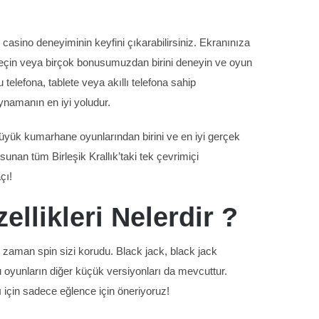
asino deneyiminin keyfini çıkarabilirsiniz. Ekranınıza
eçin veya birçok bonusumuzdan birini deneyin ve oyun
lefona, tablete veya akıllı telefona sahip
ynamanın en iyi yoludur.
üyük kumarhane oyunlarından birini ve en iyi gerçek
sunan tüm Birleşik Krallık’taki tek çevrimiçi
çı!
llikleri Nelerdir ?
 o zaman spin sizi korudu. Black jack, black jack
 oyunların diğer küçük versiyonları da mevcuttur.
 için sadece eğlence için öneriyoruz!