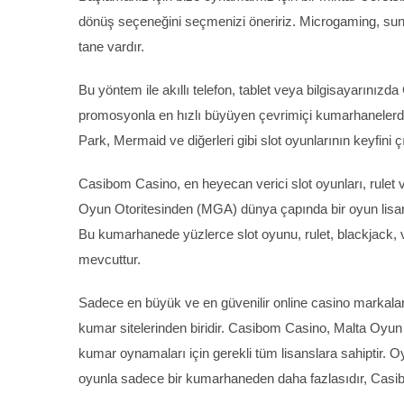
dönüş seçeneğini seçmenizi öneririz. Microgaming, su
tane vardır.
Bu yöntem ile akıllı telefon, tablet veya bilgisayarınız
promosyonla en hızlı büyüyen çevrimiçi kumarhanelerden 
Park, Mermaid ve diğerleri gibi slot oyunlarının keyfini
Casibom Casino, en heyecan verici slot oyunları, rulet v
Oyun Otoritesinden (MGA) dünya çapında bir oyun lisans
Bu kumarhanede yüzlerce slot oyunu, rulet, blackjack, vi
mevcuttur.
Sadece en büyük ve en güvenilir online casino markala
kumar sitelerinden biridir. Casibom Casino, Malta Oyun
kumar oynamaları için gerekli tüm lisanslara sahiptir. Oy
oyunla sadece bir kumarhaneden daha fazlasıdır, Casibo