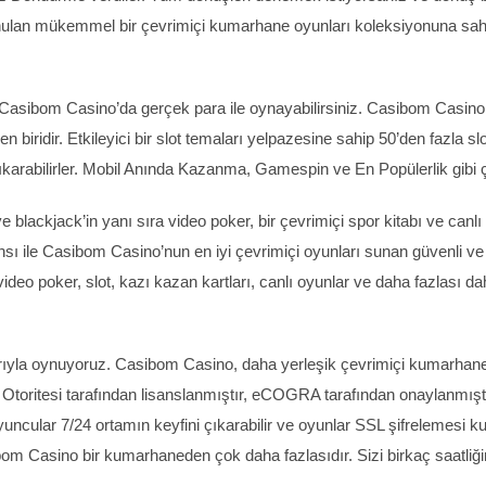
nulan mükemmel bir çevrimiçi kumarhane oyunları koleksiyonuna sah
da Casibom Casino’da gerçek para ile oynayabilirsiniz. Casibom Casino
biridir. Etkileyici bir slot temaları yelpazesine sahip 50’den fazla 
 çıkarabilirler. Mobil Anında Kazanma, Gamespin ve En Popülerlik gibi 
e blackjack’in yanı sıra video poker, bir çevrimiçi spor kitabı ve ca
ı ile Casibom Casino’nun en iyi çevrimiçi oyunları sunan güvenli ve 
deo poker, slot, kazı kazan kartları, canlı oyunlar ve daha fazlası da
rıyla oynuyoruz. Casibom Casino, daha yerleşik çevrimiçi kumarhan
 Otoritesi tarafından lisanslanmıştır, eCOGRA tarafından onaylanmışt
uncular 7/24 ortamın keyfini çıkarabilir ve oyunlar SSL şifrelemesi kul
m Casino bir kumarhaneden çok daha fazlasıdır. Sizi birkaç saatliğin