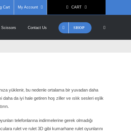
g Cart
My Account
CART
SHOP
 Scissors
Contact Us
nıza yüklenir, bu nedenle ortalama bir yuvadan daha
daha da iyi hale getiren hoş ziller ve ıslık sesleri eşlik
ırın.
yunları telefonlarına indirmelerine gerek olmadığı
lara rulet ve rulet 3D gibi kumarhane rulet oyunlarını