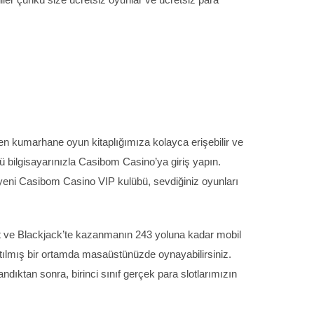
en kumarhane oyun kitaplığımıza kolayca erişebilir ve
 bilgisayarınızla Casibom Casino’ya giriş yapın.
yeni Casibom Casino VIP kulübü, sevdiğiniz oyunları
let ve Blackjack’te kazanmanın 243 yoluna kadar mobil
atılmış bir ortamda masaüstünüzde oynayabilirsiniz.
ıktan sonra, birinci sınıf gerçek para slotlarımızın