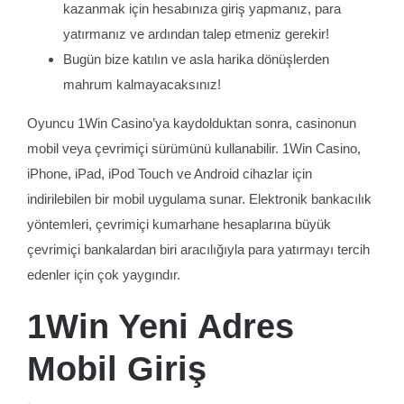
kazanmak için hesabınıza giriş yapmanız, para
yatırmanız ve ardından talep etmeniz gerekir!
Bugün bize katılın ve asla harika dönüşlerden
mahrum kalmayacaksınız!
Oyuncu 1Win Casino’ya kaydolduktan sonra, casinonun
mobil veya çevrimiçi sürümünü kullanabilir. 1Win Casino,
iPhone, iPad, iPod Touch ve Android cihazlar için
indirilebilen bir mobil uygulama sunar. Elektronik bankacılık
yöntemleri, çevrimiçi kumarhane hesaplarına büyük
çevrimiçi bankalardan biri aracılığıyla para yatırmayı tercih
edenler için çok yaygındır.
1Win Yeni Adres
Mobil Giriş