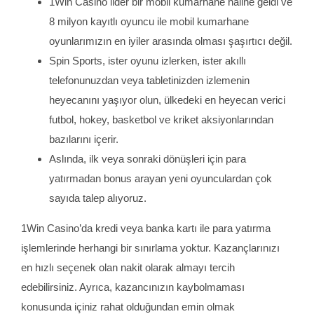
1Win Casino lider bir mobil kumarhane haline geldi ve
8 milyon kayıtlı oyuncu ile mobil kumarhane
oyunlarımızın en iyiler arasında olması şaşırtıcı değil.
Spin Sports, ister oyunu izlerken, ister akıllı
telefonunuzdan veya tabletinizden izlemenin
heyecanını yaşıyor olun, ülkedeki en heyecan verici
futbol, hokey, basketbol ve kriket aksiyonlarından
bazılarını içerir.
Aslında, ilk veya sonraki dönüşleri için para
yatırmadan bonus arayan yeni oyunculardan çok
sayıda talep alıyoruz.
1Win Casino’da kredi veya banka kartı ile para yatırma
işlemlerinde herhangi bir sınırlama yoktur. Kazançlarınızı
en hızlı seçenek olan nakit olarak almayı tercih
edebilirsiniz. Ayrıca, kazancınızın kaybolmaması
konusunda içiniz rahat olduğundan emin olmak