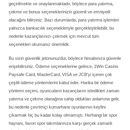
geçirilmekte ve onaylanmaktadır, böylece para yatırma,
çekme ve bonus seçeneklerinizin güvenli ve emniyetli
olacağını bilirsiniz. Bazı durumlarda, para yatırma işlemleri
yalnızca bankacılık seçenekleriyle gerçekleştirilebilir, bu
nedenle kazançlarınızı çekmek için mevcut tüm
seçenekleri okumanız önemlidir.
Bu sizin güvenlik jetonunuzdur, böylece hesabınıza güvenle
erişebilirsiniz. Ödeme seçeneklerine gelince, 1Win Casino
Paysafe Card, MasterCard, VISA ve JCB’yi içeren çok
çeşitli ödeme yöntemlerini kabul eder. Harika bir ödeme
yöntemi seçimi, oyuncuların kazançlarını istedikleri zaman
yatırma ve çekme olanağına sahip oldukları anlamına gelir,
bu nedenle çevrimiçi kumarhane oyunlarının keyfini
çıkarmak hiç bu kadar kolay olmamıştı. Herhangi bir spor
hayranı, favori spor takımlarınıza karşı gerçek zamanlı