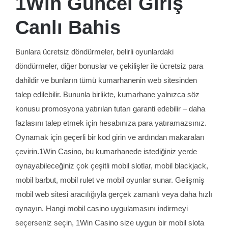
1Win Güncel Giriş
Canlı Bahis
Bunlara ücretsiz döndürmeler, belirli oyunlardaki
döndürmeler, diğer bonuslar ve çekilişler ile ücretsiz para
dahildir ve bunların tümü kumarhanenin web sitesinden
talep edilebilir. Bununla birlikte, kumarhane yalnızca söz
konusu promosyona yatırılan tutarı garanti edebilir – daha
fazlasını talep etmek için hesabınıza para yatıramazsınız.
Oynamak için geçerli bir kod girin ve ardından makaraları
çevirin.1Win Casino, bu kumarhanede istediğiniz yerde
oynayabileceğiniz çok çeşitli mobil slotlar, mobil blackjack,
mobil barbut, mobil rulet ve mobil oyunlar sunar. Gelişmiş
mobil web sitesi aracılığıyla gerçek zamanlı veya daha hızlı
oynayın. Hangi mobil casino uygulamasını indirmeyi
seçerseniz seçin, 1Win Casino size uygun bir mobil slota