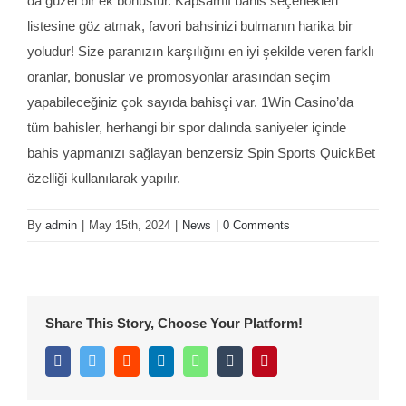
da güzel bir ek bonustur. Kapsamlı bahis seçenekleri
listesine göz atmak, favori bahsinizi bulmanın harika bir
yoludur! Size paranızın karşılığını en iyi şekilde veren farklı
oranlar, bonuslar ve promosyonlar arasından seçim
yapabileceğiniz çok sayıda bahisçi var. 1Win Casino’da
tüm bahisler, herhangi bir spor dalında saniyeler içinde
bahis yapmanızı sağlayan benzersiz Spin Sports QuickBet
özelliği kullanılarak yapılır.
By
admin
|
May 15th, 2024
|
News
|
0 Comments
Share This Story, Choose Your Platform!
Facebook
Twitter
Reddit
LinkedIn
WhatsApp
Tumblr
Pinterest