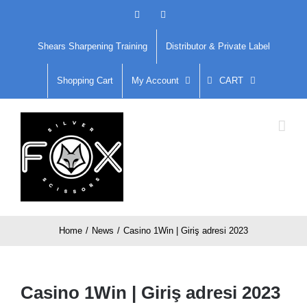
Skip
Instagram
Tiktok
to
content
Shears Sharpening Training
Distributor & Private Label
Shopping Cart
My Account
CART
Home
/
News
/
Casino 1Win | Giriş adresi 2023
Casino 1Win | Giriş adresi 2023