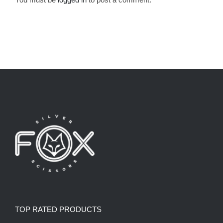
TOP RATED PRODUCTS