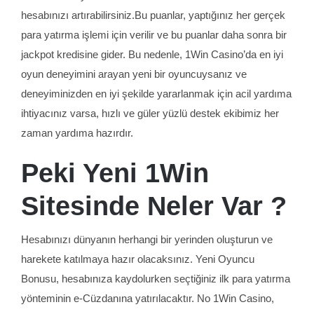
hesabınızı artırabilirsiniz.Bu puanlar, yaptığınız her gerçek
para yatırma işlemi için verilir ve bu puanlar daha sonra bir
jackpot kredisine gider. Bu nedenle, 1Win Casino’da en iyi
oyun deneyimini arayan yeni bir oyuncuysanız ve
deneyiminizden en iyi şekilde yararlanmak için acil yardıma
ihtiyacınız varsa, hızlı ve güler yüzlü destek ekibimiz her
zaman yardıma hazırdır.
Peki Yeni 1Win
Sitesinde Neler Var ?
Hesabınızı dünyanın herhangi bir yerinden oluşturun ve
harekete katılmaya hazır olacaksınız. Yeni Oyuncu
Bonusu, hesabınıza kaydolurken seçtiğiniz ilk para yatırma
yönteminin e-Cüzdanına yatırılacaktır. No 1Win Casino,