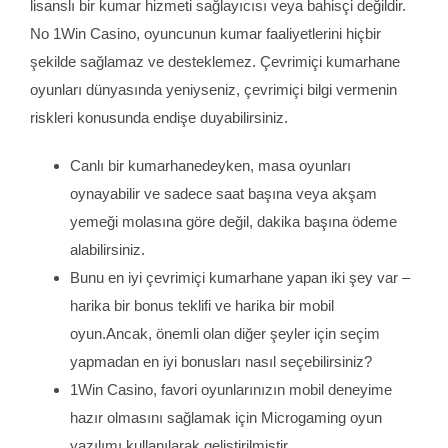
lisanslı bir kumar hizmeti sağlayıcısı veya bahisçi değildir.
No 1Win Casino, oyuncunun kumar faaliyetlerini hiçbir
şekilde sağlamaz ve desteklemez. Çevrimiçi kumarhane
oyunları dünyasında yeniyseniz, çevrimiçi bilgi vermenin
riskleri konusunda endişe duyabilirsiniz.
Canlı bir kumarhanedeyken, masa oyunları
oynayabilir ve sadece saat başına veya akşam
yemeği molasına göre değil, dakika başına ödeme
alabilirsiniz.
Bunu en iyi çevrimiçi kumarhane yapan iki şey var –
harika bir bonus teklifi ve harika bir mobil
oyun.Ancak, önemli olan diğer şeyler için seçim
yapmadan en iyi bonusları nasıl seçebilirsiniz?
1Win Casino, favori oyunlarınızın mobil deneyime
hazır olmasını sağlamak için Microgaming oyun
yazılımı kullanılarak geliştirilmiştir.