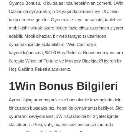
Oyuncu Bonusu, ki bu da aslında hepsinin en cömerti. 1Win
Casino’da oynamak için 18 yaşında olmanız ve T&C’lerini
takip etmeniz gerekir. Oyuncular siteyi masaüstü, tablet ve
mobil dahil olmak üzere birden fazla cihaz üzerinden ziyaret
edebilir. Mobil cihazlar, bir web tarayıcısı üzerinden
oynamak için de kullanılabilir. 1Win Casino’ya
kaydolduğunuzda, %100 Hoş Geldiniz Bonusunun yanı sıra
ücretsiz Wheel of Fortune ve Mystery Blackjack’i içeren bir
Hoş Geldiniz Paketi alacaksınız.
1Win Bonus Bilgileri
Ayrıca ilginç promosyonlar ve bonuslar ile kazançlarla dolu
bir cüzdan bulacaksınız, hepsi de oynamanızı bekliyor. Slot
oyunlarını seviyorsanız, 1Win Casino’da bir ziyafet içinde
olacaksınız. Peki, vahşi batının sizi bir sonraki adımda