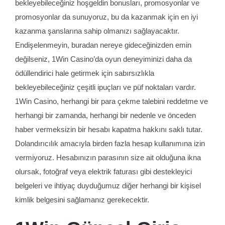
bekleyebileceğiniz hoşgeldin bonusları, promosyonlar ve
promosyonlar da sunuyoruz, bu da kazanmak için en iyi
kazanma şanslarına sahip olmanızı sağlayacaktır.
Endişelenmeyin, buradan nereye gideceğinizden emin
değilseniz, 1Win Casino’da oyun deneyiminizi daha da
ödüllendirici hale getirmek için sabırsızlıkla
bekleyebileceğiniz çeşitli ipuçları ve püf noktaları vardır.
1Win Casino, herhangi bir para çekme talebini reddetme ve
herhangi bir zamanda, herhangi bir nedenle ve önceden
haber vermeksizin bir hesabı kapatma hakkını saklı tutar.
Dolandırıcılık amacıyla birden fazla hesap kullanımına izin
vermiyoruz. Hesabınızın parasının size ait olduğuna ikna
olursak, fotoğraf veya elektrik faturası gibi destekleyici
belgeleri ve ihtiyaç duyduğumuz diğer herhangi bir kişisel
kimlik belgesini sağlamanız gerekecektir.