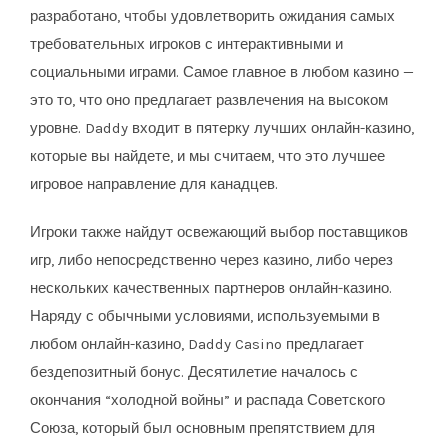
разработано, чтобы удовлетворить ожидания самых
требовательных игроков с интерактивными и
социальными играми. Самое главное в любом казино —
это то, что оно предлагает развлечения на высоком
уровне. Daddy входит в пятерку лучших онлайн-казино,
которые вы найдете, и мы считаем, что это лучшее
игровое направление для канадцев.
Игроки также найдут освежающий выбор поставщиков
игр, либо непосредственно через казино, либо через
нескольких качественных партнеров онлайн-казино.
Наряду с обычными условиями, используемыми в
любом онлайн-казино, Daddy Casino предлагает
бездепозитный бонус. Десятилетие началось с
окончания “холодной войны” и распада Советского
Союза, который был основным препятствием для