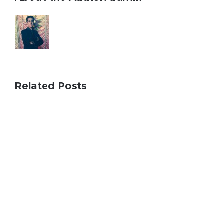
Related Posts