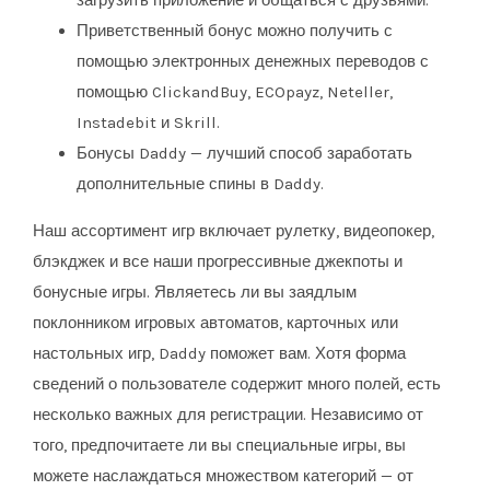
Приветственный бонус можно получить с
помощью электронных денежных переводов с
помощью ClickandBuy, ECOpayz, Neteller,
Instadebit и Skrill.
Бонусы Daddy — лучший способ заработать
дополнительные спины в Daddy.
Наш ассортимент игр включает рулетку, видеопокер,
блэкджек и все наши прогрессивные джекпоты и
бонусные игры. Являетесь ли вы заядлым
поклонником игровых автоматов, карточных или
настольных игр, Daddy поможет вам. Хотя форма
сведений о пользователе содержит много полей, есть
несколько важных для регистрации. Независимо от
того, предпочитаете ли вы специальные игры, вы
можете наслаждаться множеством категорий — от