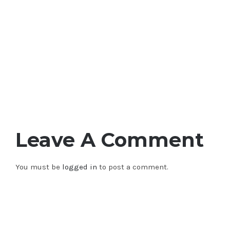
Leave A Comment
You must be
logged in
to post a comment.