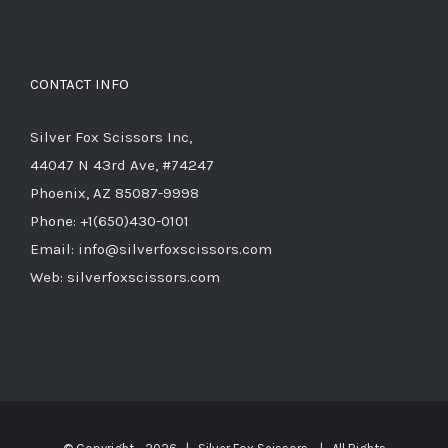
was:
is:
$714.00.
$285.60.
CONTACT INFO
Silver Fox Scissors Inc,
44047 N 43rd Ave, #74247
Phoenix, AZ 85087-9998
Phone: +1(650)430-0101
Email: info@silverfoxscissors.com
Web: silverfoxscissors.com