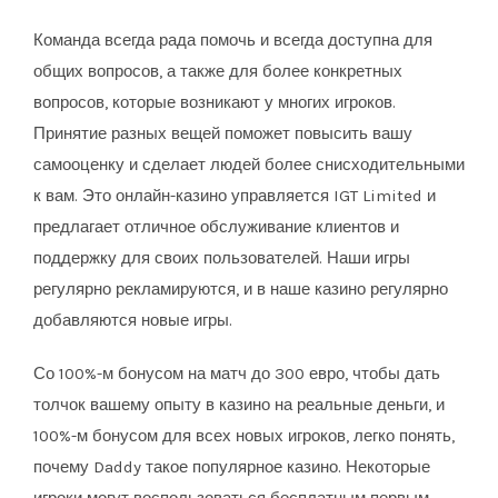
Команда всегда рада помочь и всегда доступна для
общих вопросов, а также для более конкретных
вопросов, которые возникают у многих игроков.
Принятие разных вещей поможет повысить вашу
самооценку и сделает людей более снисходительными
к вам. Это онлайн-казино управляется IGT Limited и
предлагает отличное обслуживание клиентов и
поддержку для своих пользователей. Наши игры
регулярно рекламируются, и в наше казино регулярно
добавляются новые игры.
Со 100%-м бонусом на матч до 300 евро, чтобы дать
толчок вашему опыту в казино на реальные деньги, и
100%-м бонусом для всех новых игроков, легко понять,
почему Daddy такое популярное казино. Некоторые