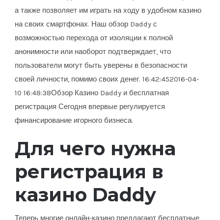
а также позволяет им играть на ходу в удобном казино
на своих смартфонах. Наш обзор Daddy с
возможностью перехода от изоляции к полной
анонимности или наоборот подтверждает, что
пользователи могут быть уверены в безопасности
своей личности, помимо своих денег. 16:42:452016-04-
10 16:48:38Обзор Казино Daddy и бесплатная
регистрация Сегодня впервые регулируется
финансирование игорного бизнеса.
Для чего нужна
регистрация в
казино Daddy
Теперь многие онлайн-казино предлагают бесплатные