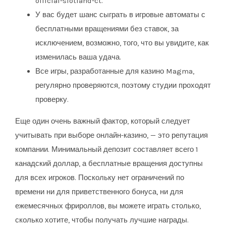
official-slotland-ct.
У вас будет шанс сыграть в игровые автоматы с
бесплатными вращениями без ставок, за
исключением, возможно, того, что вы увидите, как
изменилась ваша удача.
Все игры, разработанные для казино Magma,
регулярно проверяются, поэтому студии проходят
проверку.
Еще один очень важный фактор, который следует
учитывать при выборе онлайн-казино, — это репутация
компании. Минимальный депозит составляет всего 1
канадский доллар, а бесплатные вращения доступны
для всех игроков. Поскольку нет ограничений по
времени ни для приветственного бонуса, ни для
ежемесячных фрироллов, вы можете играть столько,
сколько хотите, чтобы получать лучшие награды.