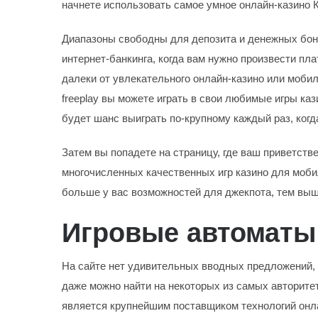
начнете использовать самое умное онлайн-казино 
Диапазоны свободны для депозита и денежных бонус
интернет-банкинга, когда вам нужно произвести плат
далеки от увлекательного онлайн-казино или мобиль
freeplay вы можете играть в свои любимые игры каз
будет шанс выиграть по-крупному каждый раз, когда 
Затем вы попадете на страницу, где ваш приветств
многочисленных качественных игр казино для моби
больше у вас возможностей для джекпота, тем вы
Игровые автоматы 
На сайте нет удивительных вводных предложений, 
даже можно найти на некоторых из самых авторитет
является крупнейшим поставщиком технологий онлай