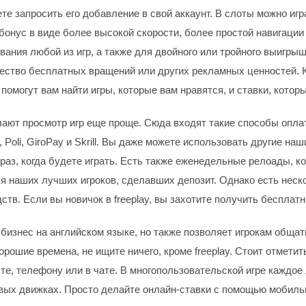
те запросить его добавление в свой аккаунт. В слоты можно игра
онус в виде более высокой скорости, более простой навигации
ния любой из игр, а также для двойного или тройного выигрыш
ество бесплатных вращений или других рекламных ценностей. К
помогут вам найти игры, которые вам нравятся, и ставки, котор
ют просмотр игр еще проще. Сюда входят такие способы оплаты
ypal, Poli, GiroPay и Skrill. Вы даже можете использовать другие
аз, когда будете играть. Есть также еженедельные релоады, ко
 наших лучших игроков, сделавших депозит. Однако есть неск
ств. Если вы новичок в freeplay, вы захотите получить бесплат
 бизнес на английском языке, но также позволяет игрокам обща
хорошие времена, не ищите ничего, кроме freeplay. Стоит отмети
чте, телефону или в чате. В многопользовательской игре каждое
игровых движках. Просто делайте онлайн-ставки с помощью мобил