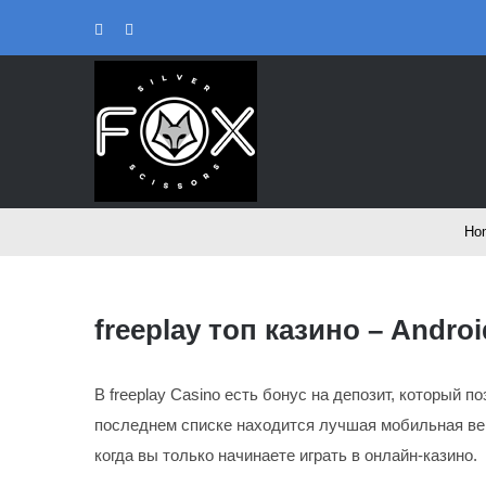
Skip
Instagram
Tiktok
to
content
Ho
freeplay топ казино – Andro
В freeplay Casino есть бонус на депозит, который п
последнем списке находится лучшая мобильная верс
когда вы только начинаете играть в онлайн-казино.