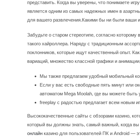
представить. Когда вы уверены, что понимаете игр
является одним из самых надежных имен в азартны
для вашего развлечения.Какими бы ни были ваши и
Забудьте о старом стереотипе, согласно которому 
такого хайроллера. Наряду с традиционным ассортим
поклонников, которые ищут качественный опыт. Как
вариаций, множество классной графики и анимации,
Мы также предлагаем удобный мобильный коше
Если у вас есть свободные пять минут или о
автоматом Mega Moolah, где вы можете быть 
freeplay с радостью предлагает всем новым 
Высококачественные сайты с обзорами казино, кот
который вы должны знать, самый важный, когда вы 
онлайн
казино для пользователей ПК и Android — эт