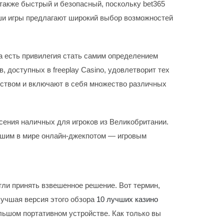
 также быстрый и безопасный, поскольку bet365
аши игры предлагают широкий выбор возможностей
ка есть привилегия стать самим определением
, доступных в freeplay Casino, удовлетворит тех
чеством и включают в себя множество различных
сения наличных для игроков из Великобритании.
ейшим в мире онлайн-джекпотом — игровым
ли принять взвешенное решение. Вот термин,
 лучшая версия этого обзора
10 лучших казино
ольшом портативном устройстве. Как только вы