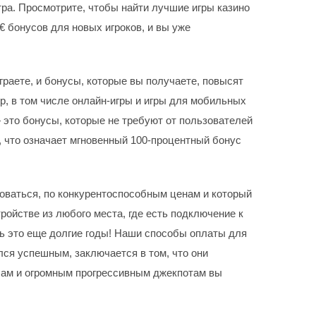
тра. Просмотрите, чтобы найти лучшие игры казино
€ бонусов для новых игроков, и вы уже
граете, и бонусы, которые вы получаете, повысят
гр, в том числе онлайн-игры и игры для мобильных
— это бонусы, которые не требуют от пользователей
, что означает мгновенный 100-процентный бонус
ироваться, по конкурентоспособным ценам и который
ойстве из любого места, где есть подключение к
ть это еще долгие годы! Наши способы оплаты для
лся успешным, заключается в том, что они
сам и огромным прогрессивным джекпотам вы