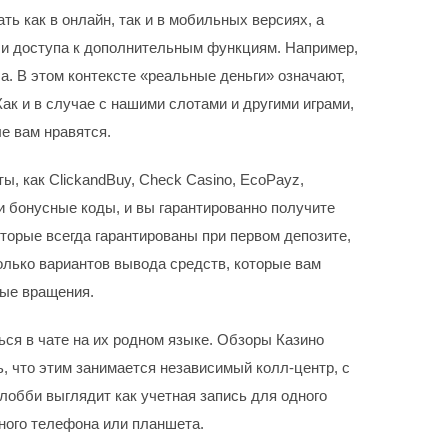
ть как в онлайн, так и в мобильных версиях, а
 и доступа к дополнительным функциям. Например,
а. В этом контексте «реальные деньги» означают,
ак и в случае с нашими слотами и другими играми,
ые вам нравятся.
, как ClickandBuy, Check Casino, EcoPayz,
 наши бонусные коды, и вы гарантированно получите
торые всегда гарантированы при первом депозите,
олько вариантов вывода средств, которые вам
ные вращения.
ться в чате на их родном языке. Обзоры Казино
ть, что этим занимается независимый колл-центр, с
 лобби выглядит как учетная запись для одного
ьного телефона или планшета.