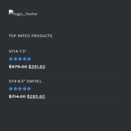
TOP RATED PRODUCTS
SF14-7.5”
Rated
5.00
Original
Current
$
979.00
$
391.60
out of 5
price
price
SF4-6.5” SWIVEL
was:
is:
$979.00.
$391.60.
Rated
5.00
Original
Current
$
714.00
$
285.60
out of 5
price
price
was:
is:
$714.00.
$285.60.
CONTACT INFO