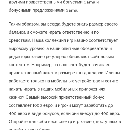
другими приветственными бонусами Gama и
бонусными предложениями Gama.
Таким образом, вы всегда будете знать размер своего
баланса и сможете играть ответственно и по
средствам. Наша коллекция игр казино соответствует
мировому уровню, а наши опытные обозреватели и
редакторы казино регулярно обновляют сайт новым
контентом. Например, на ваш счет будет зачислен
приветственный пакет в размере 100 долларов. Или вы
работаете только на мобильных устройствах и хотите
начать играть в наших мобильных приложениях
казино? Самый высокий приветственный бонус
составляет 1000 евро, и игроки могут заработать до
400 евро в виде бонусов, если они внесут до 400 евро.
Откройте для себя весь спектр игр казино, доступных в
онлайн-казино Gama.