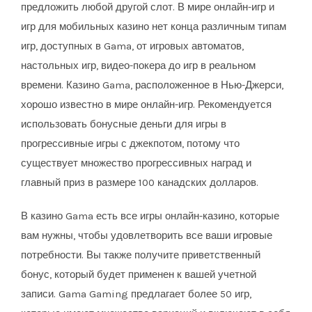
предложить любой другой слот. В мире онлайн-игр и
игр для мобильных казино нет конца различным типам
игр, доступных в Gama, от игровых автоматов,
настольных игр, видео-покера до игр в реальном
времени. Казино Gama, расположенное в Нью-Джерси,
хорошо известно в мире онлайн-игр. Рекомендуется
использовать бонусные деньги для игры в
прогрессивные игры с джекпотом, потому что
существует множество прогрессивных наград и
главный приз в размере 100 канадских долларов.
В казино Gama есть все игры онлайн-казино, которые
вам нужны, чтобы удовлетворить все ваши игровые
потребности. Вы также получите приветственный
бонус, который будет применен к вашей учетной
записи. Gama Gaming предлагает более 50 игр,