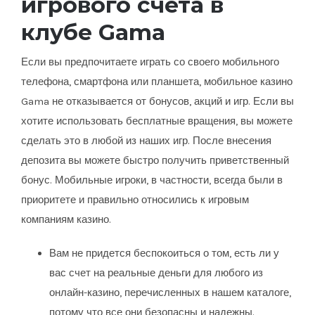
игрового счета в
клубе Gama
Если вы предпочитаете играть со своего мобильного
телефона, смартфона или планшета, мобильное казино
Gama не отказывается от бонусов, акций и игр. Если вы
хотите использовать бесплатные вращения, вы можете
сделать это в любой из наших игр. После внесения
депозита вы можете быстро получить приветственный
бонус. Мобильные игроки, в частности, всегда были в
приоритете и правильно относились к игровым
компаниям казино.
Вам не придется беспокоиться о том, есть ли у
вас счет на реальные деньги для любого из
онлайн-казино, перечисленных в нашем каталоге,
потому что все они безопасны и надежны.