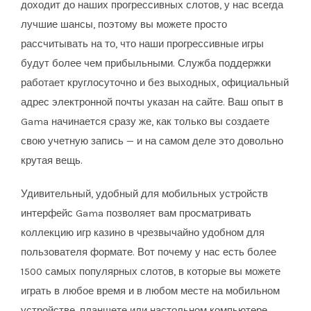
доходит до наших прогрессивных слотов, у нас всегда
лучшие шансы, поэтому вы можете просто
рассчитывать на то, что наши прогрессивные игры
будут более чем прибыльными. Служба поддержки
работает круглосуточно и без выходных, официальный
адрес электронной почты указан на сайте. Ваш опыт в
Gama начинается сразу же, как только вы создаете
свою учетную запись — и на самом деле это довольно
крутая вещь.
Удивительный, удобный для мобильных устройств
интерфейс Gama позволяет вам просматривать
коллекцию игр казино в чрезвычайно удобном для
пользователя формате. Вот почему у нас есть более
1500 самых популярных слотов, в которые вы можете
играть в любое время и в любом месте на мобильном
устройстве, планшете или настольном компьютере,