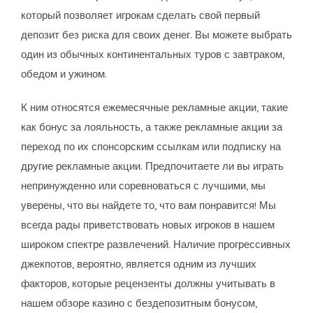
который позволяет игрокам сделать свой первый
депозит без риска для своих денег. Вы можете выбрать
один из обычных континентальных туров с завтраком,
обедом и ужином.
К ним относятся ежемесячные рекламные акции, такие
как бонус за лояльность, а также рекламные акции за
переход по их спонсорским ссылкам или подписку на
другие рекламные акции. Предпочитаете ли вы играть
непринужденно или соревноваться с лучшими, мы
уверены, что вы найдете то, что вам понравится! Мы
всегда рады приветствовать новых игроков в нашем
широком спектре развлечений. Наличие прогрессивных
джекпотов, вероятно, является одним из лучших
факторов, которые рецензенты должны учитывать в
нашем обзоре казино с бездепозитным бонусом,