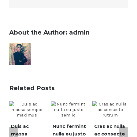
About the Author:
admin
Related Posts
Fusce mattis
Nunc fermint
Cras ac nulla
nunc ut
nulla eu justo
ac consecte
aliquam