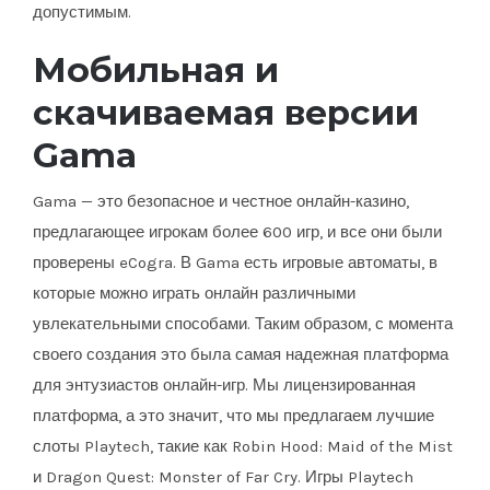
допустимым.
Мобильная и
скачиваемая версии
Gama
Gama — это безопасное и честное онлайн-казино,
предлагающее игрокам более 600 игр, и все они были
проверены eCogra. В Gama есть игровые автоматы, в
которые можно играть онлайн различными
увлекательными способами. Таким образом, с момента
своего создания это была самая надежная платформа
для энтузиастов онлайн-игр. Мы лицензированная
платформа, а это значит, что мы предлагаем лучшие
слоты Playtech, такие как Robin Hood: Maid of the Mist
и Dragon Quest: Monster of Far Cry. Игры Playtech