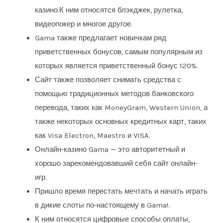
казино.К ним относятся блэкджек, рулетка,
видеопокер и многое другое.
Gama также предлагает новичкам ряд
приветственных бонусов, самым популярным из
которых является приветственный бонус 120%.
Сайт также позволяет снимать средства с
помощью традиционных методов банковского
перевода, таких как MoneyGram, Western Union, а
также некоторых основных кредитных карт, таких
как Visa Electron, Maestro и VISA.
Онлайн-казино Gama — это авторитетный и
хорошо зарекомендовавший себя сайт онлайн-
игр.
Пришло время перестать мечтать и начать играть
в дикие слоты по-настоящему в Gama!.
К ним относятся цифровые способы оплаты,