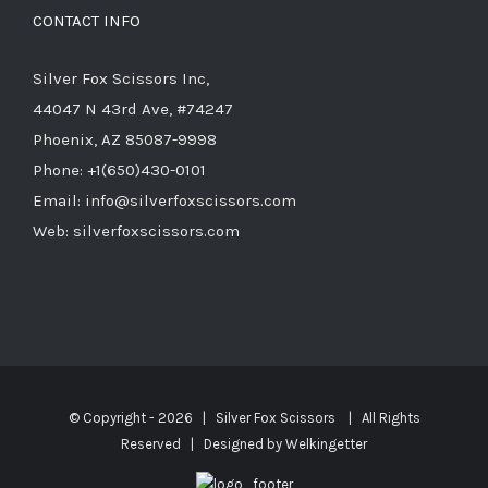
Silver Fox Scissors Inc,
44047 N 43rd Ave, #74247
Phoenix, AZ 85087-9998
Phone: +1(650)430-0101
Email: info@silverfoxscissors.com
Web: silverfoxscissors.com
© Copyright -
2026 | Silver Fox Scissors | All Rights
Reserved | Designed by
Welkingetter