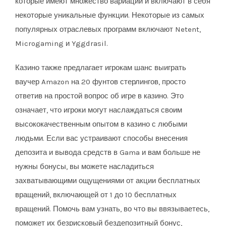
которые имеют множество вариаций и включают в себя
некоторые уникальные функции. Некоторые из самых
популярных отраслевых программ включают Netent,
Microgaming и Yggdrasil.
Казино также предлагает игрокам шанс выиграть
ваучер Amazon на 20 фунтов стерлингов, просто
ответив на простой вопрос об игре в казино. Это
означает, что игроки могут наслаждаться своим
высококачественным опытом в казино с любыми
людьми. Если вас устраивают способы внесения
депозита и вывода средств в Gama и вам больше не
нужны бонусы, вы можете насладиться
захватывающими ощущениями от акции бесплатных
вращений, включающей от 1 до 10 бесплатных
вращений. Помочь вам узнать, во что вы ввязываетесь,
поможет их безрисковый бездепозитный бонус,