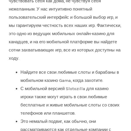
чувствовать себя как дома, не чувствуя себя
нежеланным. У нас интуитивно понятный
пользовательский интерфейс и большой выбор игр, и
мы гарантируем честность всех наших игр. Фактически,
это одно из ведущих мобильных онлайн-казино для
канадцев, и на его мобильной платформе вы найдете
сотни захватывающих игр, все из которых доступны на
ходу.
Найдите все свои любимые слоты и барабаны в
мобильном казино Gama, когда захотите.
С мобильной версией Slotozilla для казино
игроки также могут играть в свои любимые
бесплатные и живые мобильные слоты со своих
телефонов или планшетов.
Это немалый подвиг, как обычно, они
рассматриваются как отдельные компании с