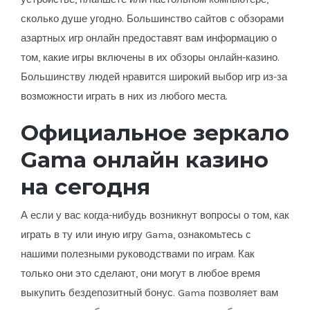
сколько душе угодно. Большинство сайтов с обзорами
азартных игр онлайн предоставят вам информацию о
том, какие игры включены в их обзоры онлайн-казино.
Большинству людей нравится широкий выбор игр из-за
возможности играть в них из любого места.
Официальное зеркало
Gama онлайн казино
на сегодня
А если у вас когда-нибудь возникнут вопросы о том, как
играть в ту или иную игру Gama, ознакомьтесь с
нашими полезными руководствами по играм. Как
только они это сделают, они могут в любое время
выкупить бездепозитный бонус. Gama позволяет вам