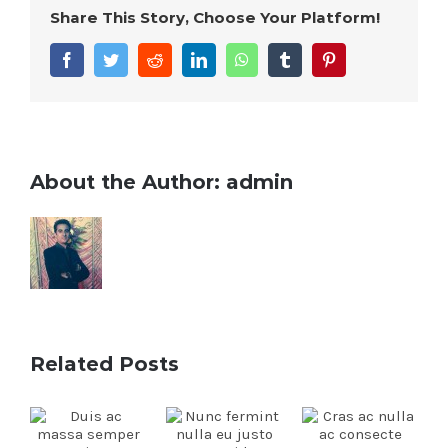
Share This Story, Choose Your Platform!
Facebook
Twitter
Reddit
LinkedIn
WhatsApp
Tumblr
Pinterest
About the Author:
admin
Related Posts