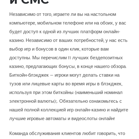
Независимо от того, играете ли вы на настольном
компьютере, мобильном телефоне или на обоих, у вас
будет доступ к одной из лучших платформ онлайн-
казино. Независимо от ваших потребностей, у нас есть
выбор игр и бонусов в один клик, которые вам
доступны. Мы перечислим 11 лучших бездепозитных
казино, предлагающих бонусы, в конце нашего обзора.
Биткойн-блэкджек — игроки могут делать ставки на
тузов или лицевые карты во время игры в блэкджек,
используя при этом биткойны (наименьший номинал
электронной валюты);. Обязательно ознакомьтесь с
нашей полной коллекцией игр онлайн-казино и найдите
лучшие игровые автоматы и видеослоты онлайн!
Команда обслуживания клиентов любит говорить, что