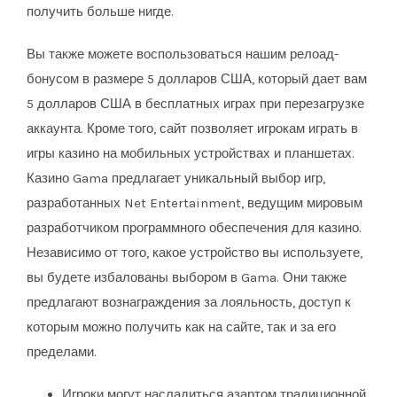
получить больше нигде.
Вы также можете воспользоваться нашим релоад-
бонусом в размере 5 долларов США, который дает вам
5 долларов США в бесплатных играх при перезагрузке
аккаунта. Кроме того, сайт позволяет игрокам играть в
игры казино на мобильных устройствах и планшетах.
Казино Gama предлагает уникальный выбор игр,
разработанных Net Entertainment, ведущим мировым
разработчиком программного обеспечения для казино.
Независимо от того, какое устройство вы используете,
вы будете избалованы выбором в Gama. Они также
предлагают вознаграждения за лояльность, доступ к
которым можно получить как на сайте, так и за его
пределами.
Игроки могут насладиться азартом традиционной