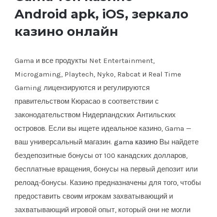
Android apk, iOS, зеркало
казино онлайн
Gama и все продукты Net Entertainment,
Microgaming, Playtech, Nyko, Rabcat и Real Time
Gaming лицензируются и регулируются
правительством Кюрасао в соответствии с
законодательством Нидерландских Антильских
островов. Если вы ищете идеальное казино, Gama —
ваш универсальный магазин.
gama казино
Вы найдете
бездепозитные бонусы от 100 канадских долларов,
бесплатные вращения, бонусы на первый депозит или
релоад-бонусы. Казино предназначены для того, чтобы
предоставить своим игрокам захватывающий и
захватывающий игровой опыт, который они не могли