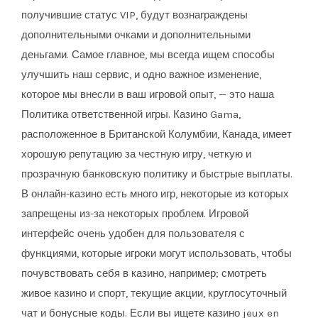
получившие статус VIP, будут вознаграждены
дополнительными очками и дополнительными
деньгами. Самое главное, мы всегда ищем способы
улучшить наш сервис, и одно важное изменение,
которое мы внесли в ваш игровой опыт, — это наша
Политика ответственной игры. Казино Gama,
расположенное в Британской Колумбии, Канада, имеет
хорошую репутацию за честную игру, четкую и
прозрачную банковскую политику и быстрые выплаты.
В онлайн-казино есть много игр, некоторые из которых
запрещены из-за некоторых проблем. Игровой
интерфейс очень удобен для пользователя с
функциями, которые игроки могут использовать, чтобы
почувствовать себя в казино, например; смотреть
живое казино и спорт, текущие акции, круглосуточный
чат и бонусные коды. Если вы ищете казино jeux en