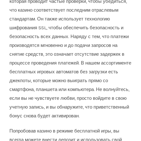
которая проводит частые проверки, чтобы убедиться,
что казино соответствует последним отраслевым
стандартам. Он также использует технологию
шифрования SSL, чтобы обеспечить безопасность и
безопасность всех данных. Наряду с тем, что платежи
производятся мгновенно и до подачи запросов на
снятие средств, это означает отсутствие задержек в
процессе проведения платежей. В нашем ассортименте
бесплатных игровых автоматов без загрузки есть
джекпоты, которые можно выиграть прямо со
смартфона, планшета или компьютера. Не волнуйтесь,
если вы не чувствуете любви, просто войдите в свою
учетную запись, и вы обнаружите, что приветственный
бонус снова будет активирован.
Попробовав казино в режиме бесплатной игры, вы
всегда можете внести депозит и использовать свой