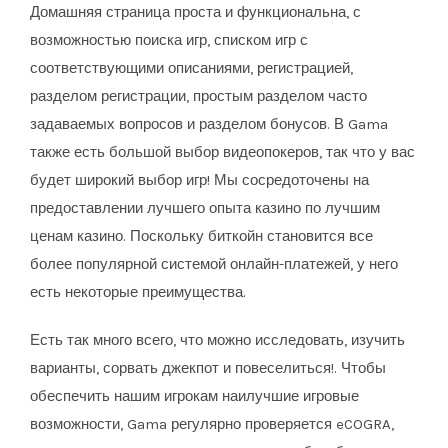
Домашняя страница проста и функциональна, с
возможностью поиска игр, списком игр с
соответствующими описаниями, регистрацией,
разделом регистрации, простым разделом часто
задаваемых вопросов и разделом бонусов. В Gama
также есть большой выбор видеопокеров, так что у вас
будет широкий выбор игр! Мы сосредоточены на
предоставлении лучшего опыта казино по лучшим
ценам казино. Поскольку биткойн становится все
более популярной системой онлайн-платежей, у него
есть некоторые преимущества.
Есть так много всего, что можно исследовать, изучить
варианты, сорвать джекпот и повеселиться!. Чтобы
обеспечить нашим игрокам наилучшие игровые
возможности, Gama регулярно проверяется eCOGRA,