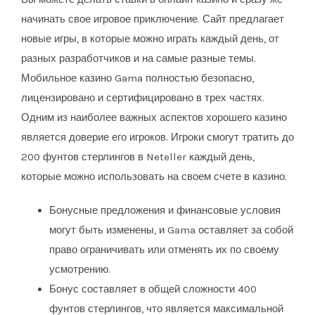
начинать свое игровое приключение. Сайт предлагает
новые игры, в которые можно играть каждый день, от
разных разработчиков и на самые разные темы.
Мобильное казино Gama полностью безопасно,
лицензировано и сертифицировано в трех частях.
Одним из наиболее важных аспектов хорошего казино
является доверие его игроков. Игроки смогут тратить до
200 фунтов стерлингов в Neteller каждый день,
которые можно использовать на своем счете в казино.
Бонусные предложения и финансовые условия
могут быть изменены, и Gama оставляет за собой
право ограничивать или отменять их по своему
усмотрению.
Бонус составляет в общей сложности 400
фунтов стерлингов, что является максимальной