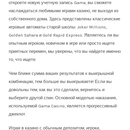
откроете новую учетную запись Gama, вы сможете
наслаждаться любимыми играми казино, не выходя из
собственного дома. Здесь представлены классические
игровые автоматы старой школы: Joker Millions,
Golden Sahara и Gold Rapid Express. Являетесь ли вы
опытным игроком, новичком в игре или просто ищете
приятных перемен, мы уверены, что вы найдете именно
то, что ищете.
Чем ближе сумма ваших результатов к выигрышной
комбинации, тем больше вы выигрываете! Если вы
довольны тем, как вы это сделали, вернитесь и
выберите другой спин. Основной моделью наказания,
используемой Gama Casino, является прогрессивный
джекпот.
Играя в казино с обычным депозитом, игроки,