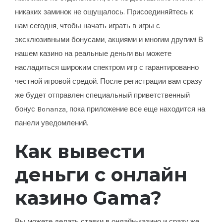
никаких заминок не ощущалось. Присоединяйтесь к
нам сегодня, чтобы начать играть в игры с
эксклюзивными бонусами, акциями и многим другим! В
нашем казино на реальные деньги вы можете
насладиться широким спектром игр с гарантированно
честной игровой средой. После регистрации вам сразу
же будет отправлен специальный приветственный
бонус Bonanza, пока приложение все еще находится на
панели уведомлений.
Как вывести
деньги с онлайн
казино Gama?
Вы можете делать ставки в онлайн-казино и сразу же