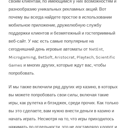
своим клиентам, по имеющимся у них возможностям и
разнообразию уникальных рекламных акций. Вот
почему вы всегда найдете простое в использовании
мобильное приложение, дружелюбную службу
поддержки клиентов и безмятежный и гостеприимный
веб-сайт. У нас есть самые популярные на
сегодняшний день игровые автоматы от NetEnt,
Microgaming, BetSoft, Aristocrat, Playtech, Scientific
Games и многих других, которые ждут вас, чтобы
попробовать.
И мы также включили ряд других игр казино, в которых
вы можете попробовать свои силы, включая такие
игры, как рулетка и блэкджек, среди прочих. Как только
вы это сделаете, вам нужно внести деньги в казино и
начать играть. Несмотря на то, что игры приходилось
нажимать по отдельности, это не доставляло хлопот и