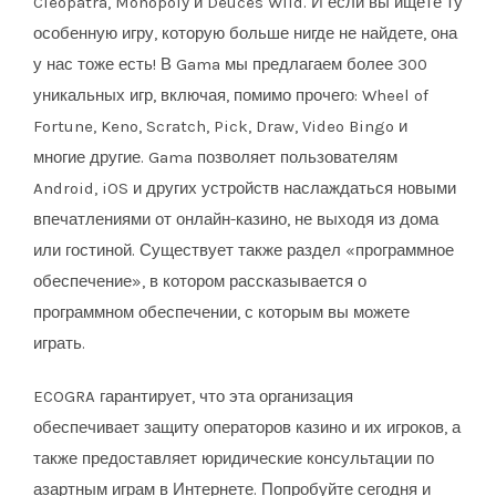
Cleopatra, Monopoly и Deuces Wild. И если вы ищете ту
особенную игру, которую больше нигде не найдете, она
у нас тоже есть! В Gama мы предлагаем более 300
уникальных игр, включая, помимо прочего: Wheel of
Fortune, Keno, Scratch, Pick, Draw, Video Bingo и
многие другие. Gama позволяет пользователям
Android, iOS и других устройств наслаждаться новыми
впечатлениями от онлайн-казино, не выходя из дома
или гостиной. Существует также раздел «программное
обеспечение», в котором рассказывается о
программном обеспечении, с которым вы можете
играть.
ECOGRA гарантирует, что эта организация
обеспечивает защиту операторов казино и их игроков, а
также предоставляет юридические консультации по
азартным играм в Интернете. Попробуйте сегодня и