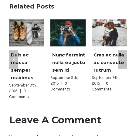
Related Posts
Nunc fermint
Cras ac nulla
Fusce mattis
nulla eu justo
ac consecte
nunc ut
sem id
rutrum
aliquam
September 9th,
September 9th,
September 9th,
2015
|
0
2015
|
0
2015
|
0
S
Comments
Comments
Comments
2
C
Leave A Comment
You must be
logged in
to post a comment.