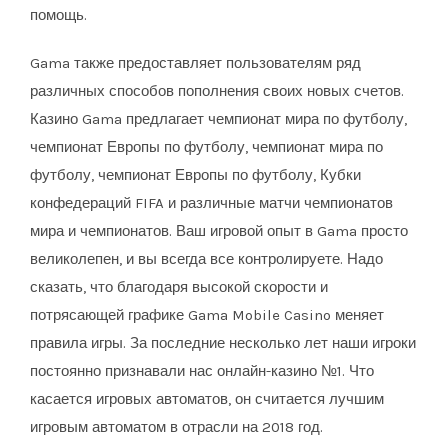
помощь.
Gama также предоставляет пользователям ряд
различных способов пополнения своих новых счетов.
Казино Gama предлагает чемпионат мира по футболу,
чемпионат Европы по футболу, чемпионат мира по
футболу, чемпионат Европы по футболу, Кубки
конфедераций FIFA и различные матчи чемпионатов
мира и чемпионатов. Ваш игровой опыт в Gama просто
великолепен, и вы всегда все контролируете. Надо
сказать, что благодаря высокой скорости и
потрясающей графике Gama Mobile Casino меняет
правила игры. За последние несколько лет наши игроки
постоянно признавали нас онлайн-казино №1. Что
касается игровых автоматов, он считается лучшим
игровым автоматом в отрасли на 2018 год.