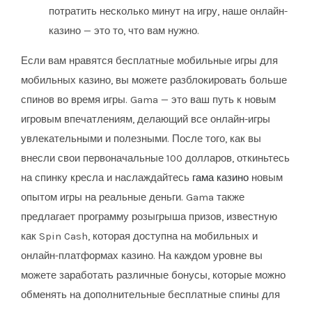
потратить несколько минут на игру, наше онлайн-
казино — это то, что вам нужно.
Если вам нравятся бесплатные мобильные игры для
мобильных казино, вы можете разблокировать больше
спинов во время игры. Gama — это ваш путь к новым
игровым впечатлениям, делающий все онлайн-игры
увлекательными и полезными. После того, как вы
внесли свои первоначальные 100 долларов, откиньтесь
на спинку кресла и наслаждайтесь
гама казино
новым
опытом игры на реальные деньги. Gama также
предлагает программу розыгрыша призов, известную
как Spin Cash, которая доступна на мобильных и
онлайн-платформах казино. На каждом уровне вы
можете заработать различные бонусы, которые можно
обменять на дополнительные бесплатные спины для