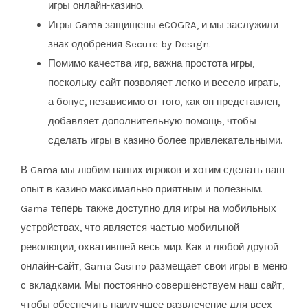
игры онлайн-казино.
Игры Gama защищены eCOGRA, и мы заслужили
знак одобрения Secure by Design.
Помимо качества игр, важна простота игры,
поскольку сайт позволяет легко и весело играть,
а бонус, независимо от того, как он представлен,
добавляет дополнительную помощь, чтобы
сделать игры в казино более привлекательными.
В Gama мы любим наших игроков и хотим сделать ваш
опыт в казино максимально приятным и полезным.
Gama теперь также доступно для игры на мобильных
устройствах, что является частью мобильной
революции, охватившей весь мир. Как и любой другой
онлайн-сайт, Gama Casino размещает свои игры в меню
с вкладками. Мы постоянно совершенствуем наш сайт,
чтобы обеспечить наилучшее развлечение для всех