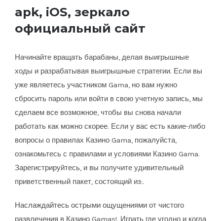
apk, iOS, зеркало
официальный сайт
Начинайте вращать барабаны, делая выигрышные
ходы и разрабатывая выигрышные стратегии. Если вы
уже являетесь участником Gama, но вам нужно
сбросить пароль или войти в свою учетную запись, мы
сделаем все возможное, чтобы вы снова начали
работать как можно скорее. Если у вас есть какие-либо
вопросы о правилах Казино Gama, пожалуйста,
ознакомьтесь с правилами и условиями Казино Gama.
Зарегистрируйтесь, и вы получите удивительный
приветственный пакет, состоящий из:.
Наслаждайтесь острыми ощущениями от чистого
развлечения в Казино Gamas!. Играть где угодно и когда