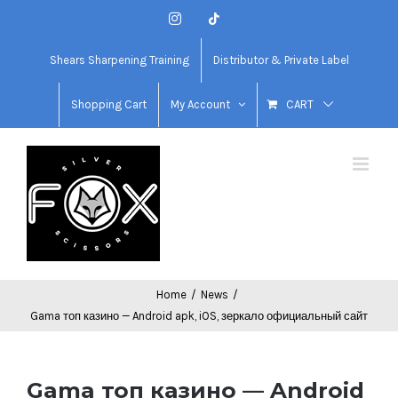
Skip
Instagram
Tiktok
to
content
Shears Sharpening Training
Distributor & Private Label
Shopping Cart
My Account
CART
Home
/
News
/
Gama топ казино — Android apk, iOS, зеркало официальный сайт
Gama топ казино — Android