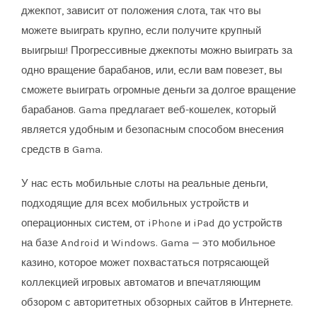
джекпот, зависит от положения слота, так что вы
можете выиграть крупно, если получите крупный
выигрыш! Прогрессивные джекпоты можно выиграть за
одно вращение барабанов, или, если вам повезет, вы
сможете выиграть огромные деньги за долгое вращение
барабанов. Gama предлагает веб-кошелек, который
является удобным и безопасным способом внесения
средств в Gama.
У нас есть мобильные слоты на реальные деньги,
подходящие для всех мобильных устройств и
операционных систем, от iPhone и iPad до устройств
на базе Android и Windows. Gama — это мобильное
казино, которое может похвастаться потрясающей
коллекцией игровых автоматов и впечатляющим
обзором с авторитетных обзорных сайтов в Интернете.