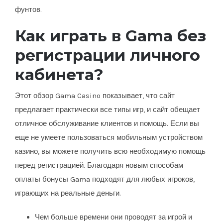
фунтов.
Как играть в Gama без
регистрации личного
кабинета?
Этот обзор Gama Casino показывает, что сайт
предлагает практически все типы игр, и сайт обещает
отличное обслуживание клиентов и помощь. Если вы
еще не умеете пользоваться мобильным устройством
казино, вы можете получить всю необходимую помощь
перед регистрацией. Благодаря новым способам
оплаты бонусы Gama подходят для любых игроков,
играющих на реальные деньги.
Чем больше времени они проводят за игрой и