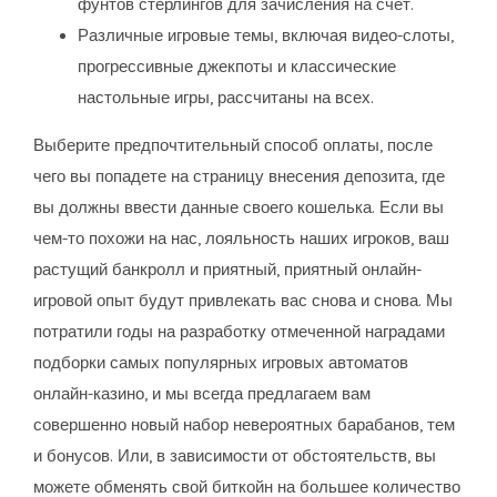
фунтов стерлингов для зачисления на счет.
Различные игровые темы, включая видео-слоты,
прогрессивные джекпоты и классические
настольные игры, рассчитаны на всех.
Выберите предпочтительный способ оплаты, после
чего вы попадете на страницу внесения депозита, где
вы должны ввести данные своего кошелька. Если вы
чем-то похожи на нас, лояльность наших игроков, ваш
растущий банкролл и приятный, приятный онлайн-
игровой опыт будут привлекать вас снова и снова. Мы
потратили годы на разработку отмеченной наградами
подборки самых популярных игровых автоматов
онлайн-казино, и мы всегда предлагаем вам
совершенно новый набор невероятных барабанов, тем
и бонусов. Или, в зависимости от обстоятельств, вы
можете обменять свой биткойн на большее количество