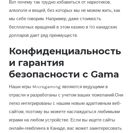
Вот почему так трудно избавиться от наркотиков,
алкоголя и вещей, без которых мы не можем жить, как
мы себе говорим. Например, даже стоимость
бесплатных вращений в этом казино в 110 канадских
долларов дает ряд преимуществ.
Конфиденциальность
и гарантия
безопасности с Gama
Наши игры Microgaming являются ведущими в
отрасли и разработаны с учетом ваших пожеланий.Они
легко интегрированы с нашим новым адаптивным веб-
сайтом, поэтому вы можете наслаждаться любимыми
играми на любом устройстве. Если вы ищете сайты
онлайн-гемблинга в Канаде, вас может заинтересовать