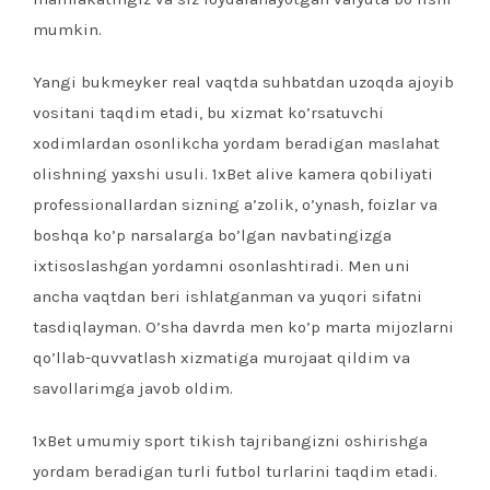
mumkin.
Yangi bukmeyker real vaqtda suhbatdan uzoqda ajoyib
vositani taqdim etadi, bu xizmat ko’rsatuvchi
xodimlardan osonlikcha yordam beradigan maslahat
olishning yaxshi usuli. 1xBet alive kamera qobiliyati
professionallardan sizning a’zolik, o’ynash, foizlar va
boshqa ko’p narsalarga bo’lgan navbatingizga
ixtisoslashgan yordamni osonlashtiradi. Men uni
ancha vaqtdan beri ishlatganman va yuqori sifatni
tasdiqlayman. O’sha davrda men ko’p marta mijozlarni
qo’llab-quvvatlash xizmatiga murojaat qildim va
savollarimga javob oldim.
1xBet umumiy sport tikish tajribangizni oshirishga
yordam beradigan turli futbol turlarini taqdim etadi.