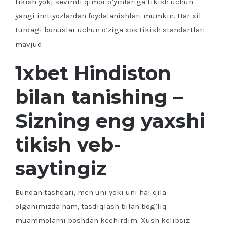
tikish yoki sevimli qimor o’yinlariga tikish uchun
yangi imtiyozlardan foydalanishlari mumkin. Har xil
turdagi bonuslar uchun o’ziga xos tikish standartlari
mavjud.
1xbet Hindiston
bilan tanishing –
Sizning eng yaxshi
tikish veb-
saytingiz
Bundan tashqari, men uni yoki uni hal qila
olganimizda ham, tasdiqlash bilan bog’liq
muammolarni boshdan kechirdim. Xush kelibsiz