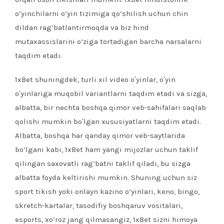
o’yinchilarni o’yin tizimiga qo’shilish uchun chin
dildan rag’batlantirmoqda va biz hind
mutaxassislarini o’ziga tortadigan barcha narsalarni
taqdim etadi.
1xBet shuningdek, turli xil video oʻyinlar, oʻyin
oʻyinlariga muqobil variantlarni taqdim etadi va sizga,
albatta, bir nechta boshqa qimor veb-sahifalari saqlab
qolishi mumkin boʻlgan xususiyatlarni taqdim etadi.
Albatta, boshqa har qanday qimor veb-saytlarida
bo’lgani kabi, 1xBet ham yangi mijozlar uchun taklif
qilingan saxovatli rag’batni taklif qiladi, bu sizga
albatta foyda keltirishi mumkin. Shuning uchun siz
sport tikish yoki onlayn kazino o’yinlari, keno, bingo,
skretch-kartalar, tasodifiy boshqaruv vositalari,
esports, xo’roz jang qilmasangiz, 1xBet sizni himoya