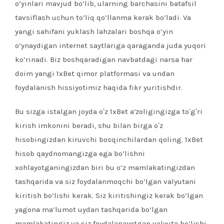
o’yinlari mavjud bo’lib, ularning barchasini batafsil
tavsiflash uchun to’liq qo’llanma kerak bo’ladi. Va
yangi sahifani yuklash lahzalari boshqa o’yin
o’ynaydigan internet saytlariga qaraganda juda yuqori
ko’rinadi. Biz boshqaradigan navbatdagi narsa har
doim yangi 1xBet qimor platformasi va undan
foydalanish hissiyotimiz haqida fikr yuritishdir.
Bu sizga istalgan joyda oʻz 1xBet aʼzoligingizga toʻgʻri
kirish imkonini beradi, shu bilan birga oʻz
hisobingizdan kiruvchi bosqinchilardan qoling. 1xBet
hisob qaydnomangizga ega bo’lishni
xohlayotganingizdan biri bu o’z mamlakatingizdan
tashqarida va siz foydalanmoqchi bo’lgan valyutani
kiritish bo’lishi kerak. Siz kiritishingiz kerak bo’lgan
yagona ma’lumot uydan tashqarida bo’lgan
mamlakatingiz va siz foydalanayotgan valyuta bo’lishi