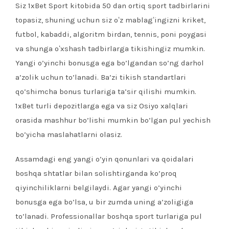
Siz 1xBet Sport kitobida 50 dan ortiq sport tadbirlarini
topasiz, shuning uchun siz oʻz mablagʻingizni kriket,
futbol, ​​kabaddi, algoritm birdan, tennis, poni poygasi
va shunga oʻxshash tadbirlarga tikishingiz mumkin.
Yangi o’yinchi bonusga ega bo’lgandan so’ng darhol
a’zolik uchun to’lanadi. Ba’zi tikish standartlari
qo’shimcha bonus turlariga ta’sir qilishi mumkin.
1xBet turli depozitlarga ega va siz Osiyo xalqlari
orasida mashhur bo’lishi mumkin bo’lgan pul yechish
bo’yicha maslahatlarni olasiz.
Assamdagi eng yangi o’yin qonunlari va qoidalari
boshqa shtatlar bilan solishtirganda ko’proq
qiyinchiliklarni belgilaydi. Agar yangi o’yinchi
bonusga ega bo’lsa, u bir zumda uning a’zoligiga
to’lanadi. Professionallar boshqa sport turlariga pul