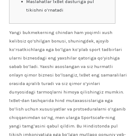
Maslahatlar 1xBet dasturiga pul
tikishni o’rnatadi
Yangi bukmekerning chindan ham yoqimli xush
kelibsiz qo’shilgan bonusi, shuningdek, ajoyib
ko’rsatkichlarga ega bo’lgan ko’plab sport tadbirlari
ularni biznesdagi eng yaxshilar qatoriga qo’yishiga
sabab bo’ladi. Yaxshi asoslangan va siz hurmatli
onlayn qimor biznesi bo’lsangiz, 1xBet eng samaralilari
orasida ajralib turadi va siz qimor o’yinlari
dunyosidagi tarmoqlarni himoya qilishingiz mumkin.
1xBet-dan tashqarida hind mutaxassislariga ega
bo’lish uchun xususiyatlar va protseduralarni o’rganib
chiqqanimdan so’ng, men ularga Sportscafe-ning
yangi tamg’asini qabul qildim. Bu Hindistonda pul
tikish imkoniyatiga ega bo’lgan mutlaqo qonuniy veb-