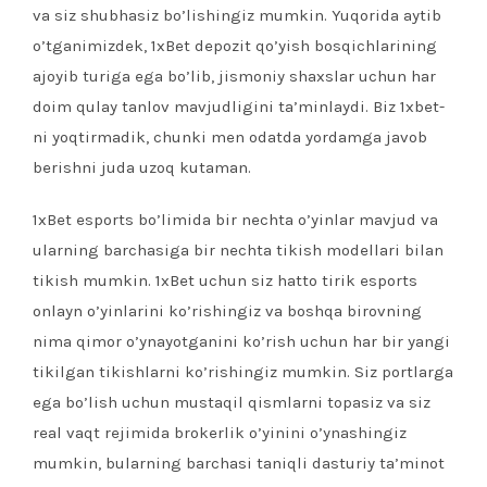
va siz shubhasiz bo’lishingiz mumkin. Yuqorida aytib
o’tganimizdek, 1xBet depozit qo’yish bosqichlarining
ajoyib turiga ega bo’lib, jismoniy shaxslar uchun har
doim qulay tanlov mavjudligini ta’minlaydi. Biz 1xbet-
ni yoqtirmadik, chunki men odatda yordamga javob
berishni juda uzoq kutaman.
1xBet esports bo’limida bir nechta o’yinlar mavjud va
ularning barchasiga bir nechta tikish modellari bilan
tikish mumkin. 1xBet uchun siz hatto tirik esports
onlayn o’yinlarini ko’rishingiz va boshqa birovning
nima qimor o’ynayotganini ko’rish uchun har bir yangi
tikilgan tikishlarni ko’rishingiz mumkin. Siz portlarga
ega bo’lish uchun mustaqil qismlarni topasiz va siz
real vaqt rejimida brokerlik o’yinini o’ynashingiz
mumkin, bularning barchasi taniqli dasturiy ta’minot