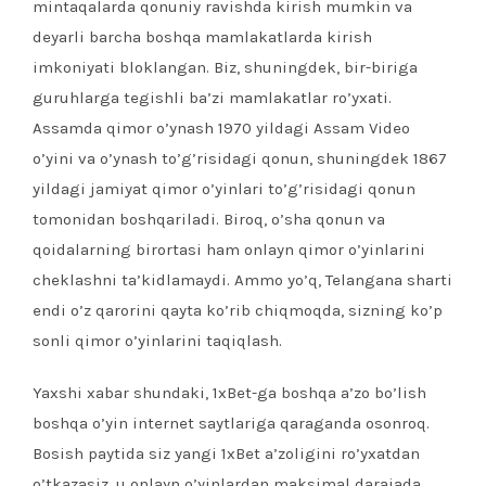
mintaqalarda qonuniy ravishda kirish mumkin va
deyarli barcha boshqa mamlakatlarda kirish
imkoniyati bloklangan. Biz, shuningdek, bir-biriga
guruhlarga tegishli ba’zi mamlakatlar ro’yxati.
Assamda qimor o’ynash 1970 yildagi Assam Video
o’yini va o’ynash to’g’risidagi qonun, shuningdek 1867
yildagi jamiyat qimor o’yinlari to’g’risidagi qonun
tomonidan boshqariladi. Biroq, o’sha qonun va
qoidalarning birortasi ham onlayn qimor o’yinlarini
cheklashni ta’kidlamaydi. Ammo yo’q, Telangana sharti
endi o’z qarorini qayta ko’rib chiqmoqda, sizning ko’p
sonli qimor o’yinlarini taqiqlash.
Yaxshi xabar shundaki, 1xBet-ga boshqa a’zo bo’lish
boshqa o’yin internet saytlariga qaraganda osonroq.
Bosish paytida siz yangi 1xBet a’zoligini ro’yxatdan
o’tkazasiz, u onlayn o’yinlardan maksimal darajada