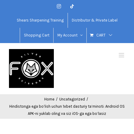
Skip
Instagram
Tiktok
to
content
Shears Sharpening Training
Distributor & Private Label
Shopping Cart
My Account
CART
Home
/
Uncategorized
/
Hindistonga ega bo’lish uchun 1xbet dasturiy ta’minoti: Android OS
APK-ni yuklab oling va siz iOS-ga ega bo’lasiz