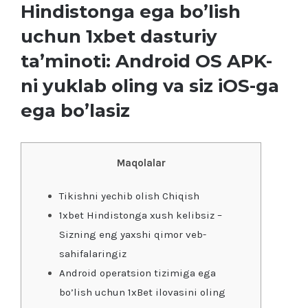
Hindistonga ega bo’lish
uchun 1xbet dasturiy
ta’minoti: Android OS APK-
ni yuklab oling va siz iOS-ga
ega bo’lasiz
Maqolalar
Tikishni yechib olish Chiqish
1xbet Hindistonga xush kelibsiz –
Sizning eng yaxshi qimor veb-
sahifalaringiz
Android operatsion tizimiga ega
bo’lish uchun 1xBet ilovasini oling