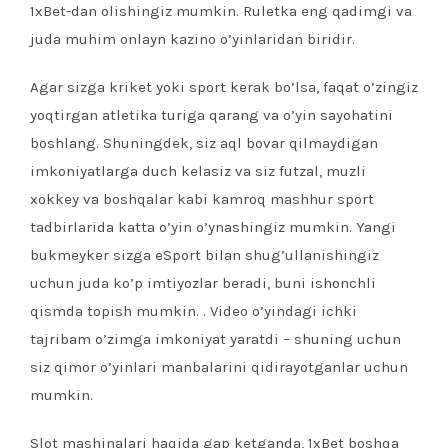
1xBet-dan olishingiz mumkin. Ruletka eng qadimgi va
juda muhim onlayn kazino o’yinlaridan biridir.
Agar sizga kriket yoki sport kerak bo’lsa, faqat o’zingiz
yoqtirgan atletika turiga qarang va o’yin sayohatini
boshlang. Shuningdek, siz aql bovar qilmaydigan
imkoniyatlarga duch kelasiz va siz futzal, muzli
xokkey va boshqalar kabi kamroq mashhur sport
tadbirlarida katta o’yin o’ynashingiz mumkin. Yangi
bukmeyker sizga eSport bilan shug’ullanishingiz
uchun juda ko’p imtiyozlar beradi, buni ishonchli
qismda topish mumkin. . Video o’yindagi ichki
tajribam o’zimga imkoniyat yaratdi – shuning uchun
siz qimor o’yinlari manbalarini qidirayotganlar uchun
mumkin.
Slot mashinalari haqida gap ketganda, 1xBet boshqa