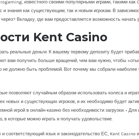
rogaming, известного своими популярными играми, такими как Cl
 и знания как существующим, так и новым игрокам. В зависимост
через? Вкладку, где вам предоставляется возможность начать ра
ости Kent Casino
рать реальные деньги. К вашему первому депозиту будет прибав
т вам получить больше вращений, чем вам нужно, чтобы «отыгра
это не должно быть проблемой. Вот почему мы собрали наиболе
ые позволяют случайным образом использовать колеса и играть
х новых и существующих игроков, и их необходимо будет актив
ой игрой в онлайн-казино без необходимости загрузки. • Для и
но, в которые можно играть и получать удовольствие.
и соответствующий язык и законодательство ЕС, Kent Casino и