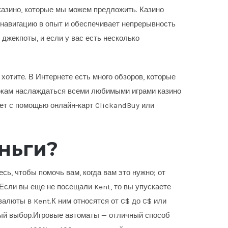
казино, которые мы можем предложить. Казино
 навигацию в опыт и обеспечивает непрерывность
джекпоты, и если у вас есть несколько
хотите. В Интернете есть много обзоров, которые
грокам наслаждаться всеми любимыми играми казино
ет с помощью онлайн-карт ClickandBuy или
еньги?
сь, чтобы помочь вам, когда вам это нужно; от
 Если вы еще не посещали Kent, то вы упускаете
алюты в Kent.К ним относятся от C$ до C$ или
мный выбор.Игровые автоматы — отличный способ