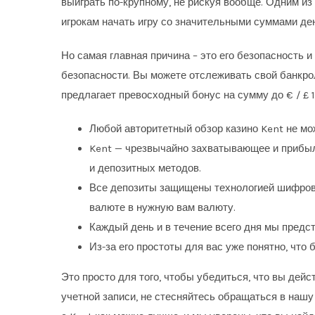
выиграть по-крупному, не рискуя вообще. Одним из
игрокам начать игру со значительными суммами ден
Но самая главная причина – это его безопасность 
безопасности. Вы можете отслеживать свой банкрол
предлагает превосходный бонус на сумму до € / £ 11
Любой авторитетный обзор казино Kent не мо
Kent — чрезвычайно захватывающее и прибыл
и депозитных методов.
Все депозиты защищены технологией шифрова
валюте в нужную вам валюту.
Каждый день и в течение всего дня мы предс
Из-за его простоты для вас уже понятно, что 
Это просто для того, чтобы убедиться, что вы дейс
учетной записи, не стесняйтесь обращаться в наш