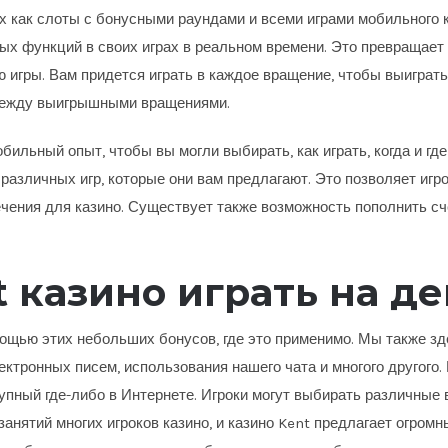
х как слоты с бонусными раундами и всеми играми мобильного 
ых функций в своих играх в реальном времени. Это превращает
гры. Вам придется играть в каждое вращение, чтобы выиграть 
 между выигрышными вращениями.
льный опыт, чтобы вы могли выбирать, как играть, когда и где 
 различных игр, которые они вам предлагают. Это позволяет и
чения для казино. Существует также возможность пополнить сч
t казино играть на д
ощью этих небольших бонусов, где это применимо. Мы также зде
ктронных писем, использования нашего чата и многого другого.
пный где-либо в Интернете. Игроки могут выбирать различные в
занятий многих игроков казино, и казино Kent предлагает огро