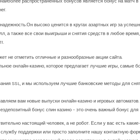
 наиболее распространенных бонусов является бонус на матч в 
ег.
и надежность.Он высоко ценится в кругах азартных игр за успе
л, а также все свои выигрыши и снятия средств в любое время, 
1.
жет не отметить отличные и разнообразные акции сайта.
ьное онлайн-казино, которое предлагает лучшие игры, самые 
ния SSL, и мы используем лучшие банковские методы для снят
тавляем вам новые выпуски онлайн-казино и игровых автоматов.
бездепозитный бонус спин казино – это очень важный бонус для 
твительно настоящий человек, а не робот. Если у вас есть каки
у службу поддержки или просто заполните нашу контактную фор