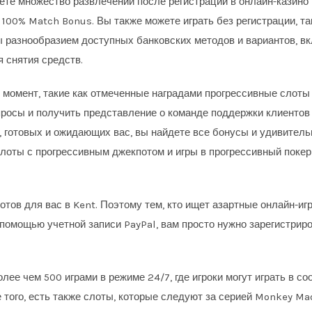
дете множество развлечений после регистрации в онлайн-казино 
00% Match Bonus. Вы также можете играть без регистрации, так
 разнообразием доступных банковских методов и вариантов, в
я снятия средств.
 момент, такие как отмеченные наградами прогрессивные слоты 
росы и получить представление о команде поддержки клиентов 
р, готовых и ожидающих вас, вы найдете все бонусы и удивитель
и слоты с прогрессивным джекпотом и игры в прогрессивный пок
ов для вас в Kent. Поэтому тем, кто ищет азартные онлайн-игры
 помощью учетной записи PayPal, вам просто нужно зарегистрир
ее чем 500 играми в режиме 24/7, где игроки могут играть в соо
е того, есть также слоты, которые следуют за серией Monkey 