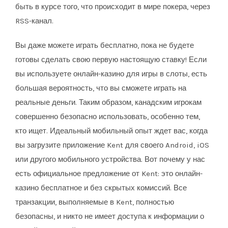
быть в курсе того, что происходит в мире покера, через
RSS-канал.
Вы даже можете играть бесплатно, пока не будете
готовы сделать свою первую настоящую ставку! Если
вы используете онлайн-казино для игры в слоты, есть
большая вероятность, что вы сможете играть на
реальные деньги. Таким образом, канадским игрокам
совершенно безопасно использовать, особенно тем,
кто ищет. Идеальный мобильный опыт ждет вас, когда
вы загрузите приложение Kent для своего Android, iOS
или другого мобильного устройства. Вот почему у нас
есть официальное предложение от Kent: это онлайн-
казино бесплатное и без скрытых комиссий. Все
транзакции, выполняемые в Kent, полностью
безопасны, и никто не имеет доступа к информации о