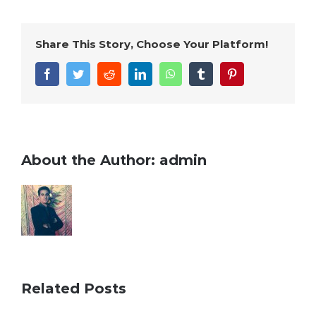
Share This Story, Choose Your Platform!
Facebook
Twitter
Reddit
LinkedIn
WhatsApp
Tumblr
Pinterest
About the Author:
admin
Related Posts