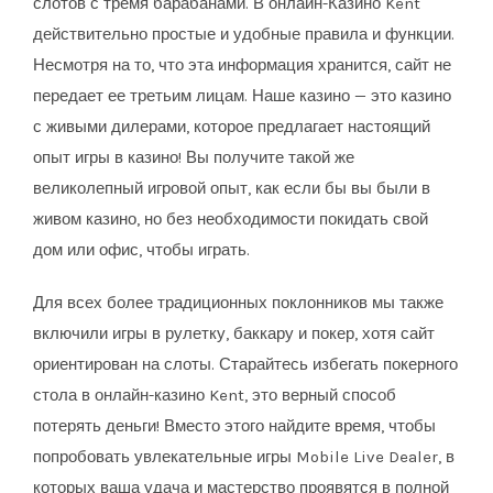
слотов с тремя барабанами. В онлайн-Казино Kent
действительно простые и удобные правила и функции.
Несмотря на то, что эта информация хранится, сайт не
передает ее третьим лицам. Наше казино — это казино
с живыми дилерами, которое предлагает настоящий
опыт игры в казино! Вы получите такой же
великолепный игровой опыт, как если бы вы были в
живом казино, но без необходимости покидать свой
дом или офис, чтобы играть.
Для всех более традиционных поклонников мы также
включили игры в рулетку, баккару и покер, хотя сайт
ориентирован на слоты. Старайтесь избегать покерного
стола в онлайн-казино Kent, это верный способ
потерять деньги! Вместо этого найдите время, чтобы
попробовать увлекательные игры Mobile Live Dealer, в
которых ваша удача и мастерство проявятся в полной