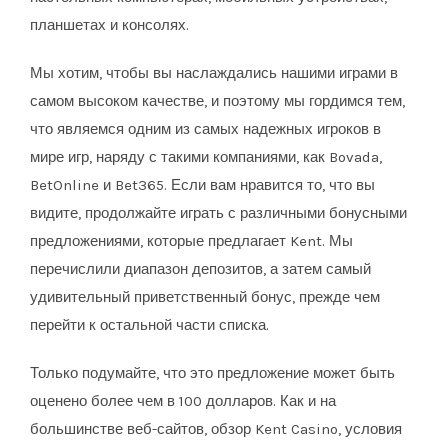
планшетах и консолях.
Мы хотим, чтобы вы наслаждались нашими играми в
самом высоком качестве, и поэтому мы гордимся тем,
что являемся одним из самых надежных игроков в
мире игр, наряду с такими компаниями, как Bovada,
BetOnline и Bet365. Если вам нравится то, что вы
видите, продолжайте играть с различными бонусными
предложениями, которые предлагает Kent. Мы
перечислили диапазон депозитов, а затем самый
удивительный приветственный бонус, прежде чем
перейти к остальной части списка.
Только подумайте, что это предложение может быть
оценено более чем в 100 долларов. Как и на
большинстве веб-сайтов, обзор Kent Casino, условия