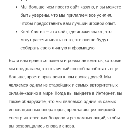
Мы больше, чем просто сайт казино, и вы можете
быть уверены, что мы прилагаем все усилия,
чтобы предоставить вам лучший игровой опыт.
Kent Casino — это сайт, где игроки знают, что
могут рассчитывать на то, что они не будут
собирать свою личную информацию.
Если вам нравятся пакеты игровых автоматов, которые
мы предлагаем, это отличный способ заработать еще
больше, просто пригласив к нам своих друзей. Мы
являемся одним из старейших и самых авторитетных
онлайн-казино в мире. Когда вы выйдете в Интернет, вы
также обнаружите, что мы являемся одним из самых
инновационных операторов, предлагающих широкий
спектр интересных бонусов и рекламных акций, чтобы
вы возвращались снова и снова.