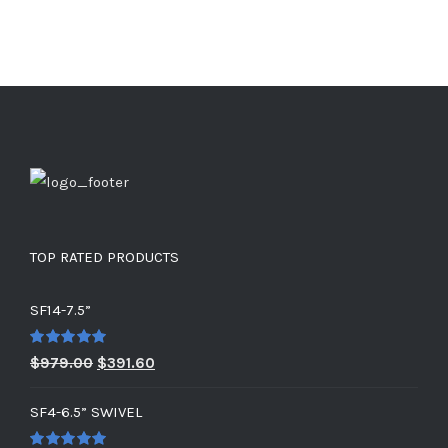
TOP RATED PRODUCTS
SF14-7.5”
Rated
5.00
Original
Current
$
979.00
$
391.60
out of 5
price
price
SF4-6.5” SWIVEL
was:
is:
$979.00.
$391.60.
Rated
5.00
Original
Current
$
714.00
$
285.60