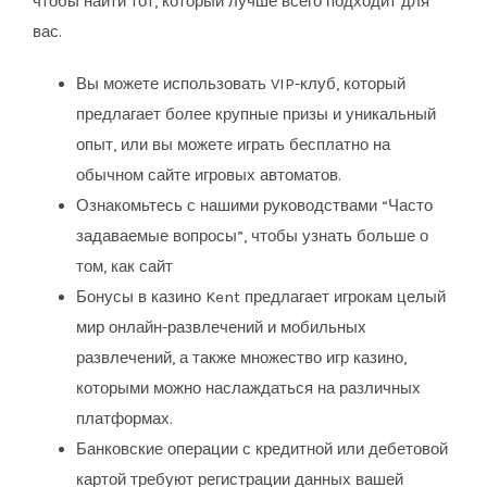
чтобы найти тот, который лучше всего подходит для
вас.
Вы можете использовать VIP-клуб, который
предлагает более крупные призы и уникальный
опыт, или вы можете играть бесплатно на
обычном сайте игровых автоматов.
Ознакомьтесь с нашими руководствами “Часто
задаваемые вопросы”, чтобы узнать больше о
том, как сайт
Бонусы в казино Kent предлагает игрокам целый
мир онлайн-развлечений и мобильных
развлечений, а также множество игр казино,
которыми можно наслаждаться на различных
платформах.
Банковские операции с кредитной или дебетовой
картой требуют регистрации данных вашей