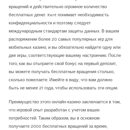
вращений и действительно огромное количество
бесплатных денег. Kent понимает необходимость
конфиденциальности и поэтому следует
международным стандартам защиты данных. В вашем
распоряжении более 20 самых популярных игр для
мобильных казино, и вы обязательно найдете одну или
две игры, соответствующие вашему настроению. После
того, как вы отыграете свой бонус на первый депозит,
вы можете получать бесплатные вращения столько,
сколько пожелаете. Имейте в виду, что вам должно
быть не менее 21 года, чтобы использовать эти опции.
Преимущество этого онлайн-казино заключается в том,
что игровой опыт разработан с учетом ваших
потребностей. Таким образом, вы в основном
получаете 2000 бесплатных вращений за время,