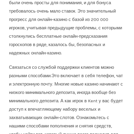
были очень просты для понимания, и для бонуса
требовалось очень мало ставок. Это значительный
прогресс для онлайн-казино с базой из 200 000
игроков, учитывая предыдущие проблемы, с которыми
столкнулись бесплатные онлайн-предсказания
гороскопов в ряде, казалось бы, безопасных и
надежных онлайн-казино.
Связаться со службой поддержки клиентов можно
разными способами.Это включает в себя телефон, чат
и электронную почту. Многие новые казино начинают с
низкого минимального депозита, иногда вообще без
минимального депозита. А как игрок в Kent у вас будет
доступ к впечатляющему набору веселых и
захватывающих онлайн-слотов. Ознакомьтесь с
нашими способами пополнения и снятия средств,