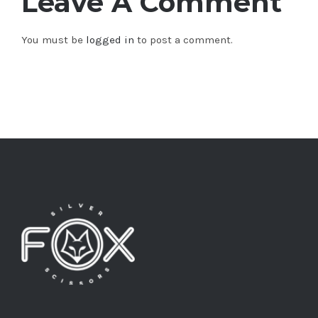
Leave A Comment
You must be
logged in
to post a comment.