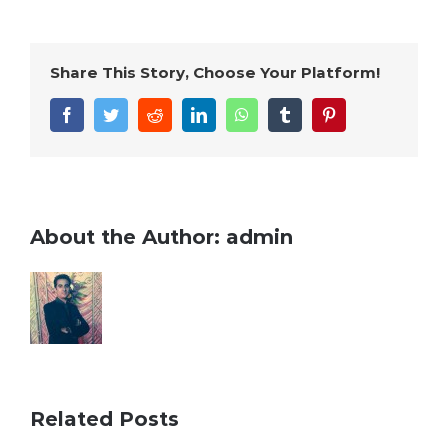
Share This Story, Choose Your Platform!
Facebook
Twitter
Reddit
LinkedIn
WhatsApp
Tumblr
Pinterest
About the Author:
admin
Related Posts