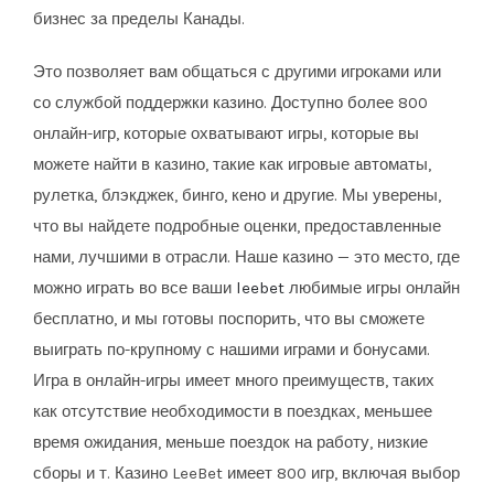
бизнес за пределы Канады.
Это позволяет вам общаться с другими игроками или
со службой поддержки казино. Доступно более 800
онлайн-игр, которые охватывают игры, которые вы
можете найти в казино, такие как игровые автоматы,
рулетка, блэкджек, бинго, кено и другие. Мы уверены,
что вы найдете подробные оценки, предоставленные
нами, лучшими в отрасли. Наше казино — это место, где
можно играть во все ваши
leebet
любимые игры онлайн
бесплатно, и мы готовы поспорить, что вы сможете
выиграть по-крупному с нашими играми и бонусами.
Игра в онлайн-игры имеет много преимуществ, таких
как отсутствие необходимости в поездках, меньшее
время ожидания, меньше поездок на работу, низкие
сборы и т. Казино LeeBet имеет 800 игр, включая выбор