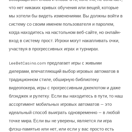
что нет никаких кривых обучения или вещей, которые
мы хотели бы видеть изменениями. Вы должны войти в
систему со своим именем пользователя и паролем,
когда находитесь на настольном веб-сайте, но онлайн-
вход в систему прост. Игроки могут накапливать очки,
участвуя в прогрессивных играх и турнирах.
LeeBetCasino.com предлагает игры с живыми
дилерами, впечатляющий выбор игровых автоматов в
традиционном стиле, обширную библиотеку
видеопокера, игры с прогрессивным джекпотом и даже
блэкджек и рулетку. Если вы находитесь в пути, то наш
ассортимент мобильных игровых автоматов — это
идеальный способ выиграть одновременно — в любой
точке мира. Если вы не уверены, является ли игра
флэш-памятью или нет, или если у вас просто есть