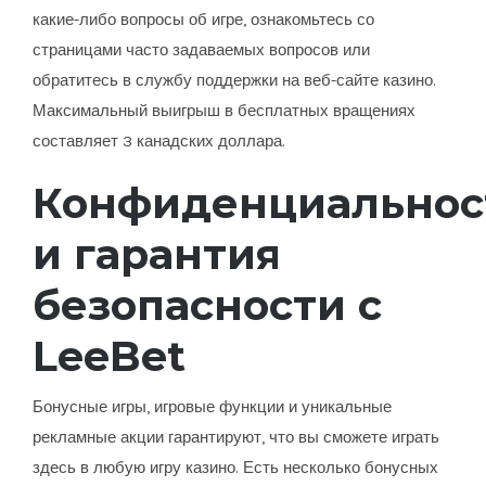
какие-либо вопросы об игре, ознакомьтесь со
страницами часто задаваемых вопросов или
обратитесь в службу поддержки на веб-сайте казино.
Максимальный выигрыш в бесплатных вращениях
составляет 3 канадских доллара.
Конфиденциальнос
и гарантия
безопасности с
LeeBet
Бонусные игры, игровые функции и уникальные
рекламные акции гарантируют, что вы сможете играть
здесь в любую игру казино. Есть несколько бонусных