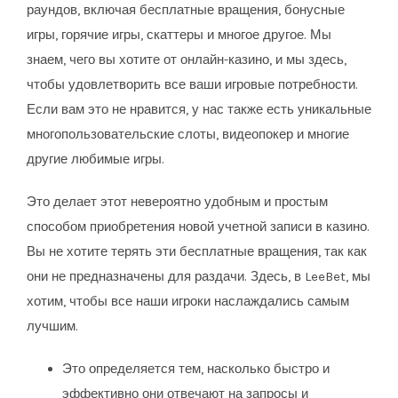
раундов, включая бесплатные вращения, бонусные
игры, горячие игры, скаттеры и многое другое. Мы
знаем, чего вы хотите от онлайн-казино, и мы здесь,
чтобы удовлетворить все ваши игровые потребности.
Если вам это не нравится, у нас также есть уникальные
многопользовательские слоты, видеопокер и многие
другие любимые игры.
Это делает этот невероятно удобным и простым
способом приобретения новой учетной записи в казино.
Вы не хотите терять эти бесплатные вращения, так как
они не предназначены для раздачи. Здесь, в LeeBet, мы
хотим, чтобы все наши игроки наслаждались самым
лучшим.
Это определяется тем, насколько быстро и
эффективно они отвечают на запросы и