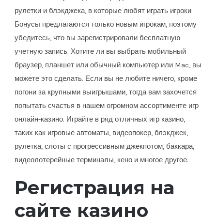
рулетки и блэкджека, в которые любят играть игроки.
Бонусы предлагаются только новым игрокам, поэтому
убедитесь, что вы зарегистрировали бесплатную
учетную запись. Хотите ли вы выбрать мобильный
браузер, планшет или обычный компьютер или Mac, вы
можете это сделать. Если вы не любите ничего, кроме
погони за крупными выигрышами, тогда вам захочется
попытать счастья в нашем огромном ассортименте игр
онлайн-казино. Играйте в ряд отличных игр казино,
таких как игровые автоматы, видеопокер, блэкджек,
рулетка, слоты с прогрессивным джекпотом, баккара,
видеолотерейные терминалы, кено и многое другое.
Регистрация на
сайте казино