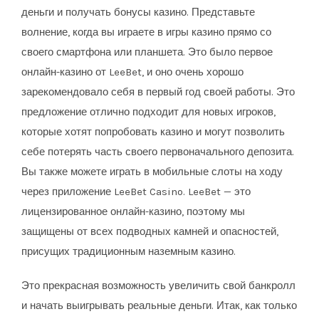
деньги и получать бонусы казино. Представьте
волнение, когда вы играете в игры казино прямо со
своего смартфона или планшета. Это было первое
онлайн-казино от LeeBet, и оно очень хорошо
зарекомендовало себя в первый год своей работы. Это
предложение отлично подходит для новых игроков,
которые хотят попробовать казино и могут позволить
себе потерять часть своего первоначального депозита.
Вы также можете играть в мобильные слоты на ходу
через приложение LeeBet Casino. LeeBet — это
лицензированное онлайн-казино, поэтому мы
защищены от всех подводных камней и опасностей,
присущих традиционным наземным казино.
Это прекрасная возможность увеличить свой банкролл
и начать выигрывать реальные деньги. Итак, как только