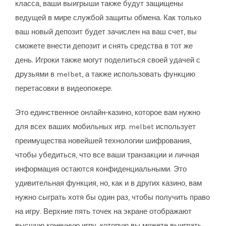
класса, ваши выигрыши также будут защищены
ведущей в мире службой защиты обмена. Как только
ваш новый депозит будет зачислен на ваш счет, вы
сможете внести депозит и снять средства в тот же
день. Игроки также могут поделиться своей удачей с
друзьями в melbet, а также использовать функцию
перетасовки в видеопокере.
Это единственное онлайн-казино, которое вам нужно
для всех ваших мобильных игр. melbet использует
преимущества новейшей технологии шифрования,
чтобы убедиться, что все ваши транзакции и личная
информация остаются конфиденциальными. Это
удивительная функция, но, как и в других казино, вам
нужно сыграть хотя бы один раз, чтобы получить право
на игру. Верхние пять точек на экране отображают
высшую конечную игру, которую вы можете выиграть