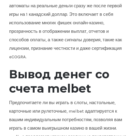
автоматы на реальные деньги сразу же после первой
игры на 1 канадский доллар. Это включает в себя
использование многих фишек онлайн-казино,
прозрачность в отображении выплат, отчетов и
способов оплаты, а также сигналы доверия, такие как
лицензии, признание честности и даже сертификация
eCOGRA.
Вывод денег со
счета melbet
Предпочитаете ли вы играть в слоты, настольные,
карточные или рулеточные, melbet адаптируется к
вашим индивидуальным потребностям, позволяя вам
играть в самом выигрышном казино в вашей жизни.