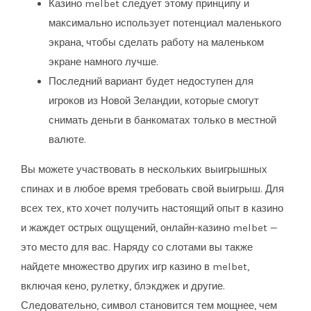
Казино melbet следует этому принципу и
максимально использует потенциал маленького
экрана, чтобы сделать работу на маленьком
экране намного лучше.
Последний вариант будет недоступен для
игроков из Новой Зеландии, которые смогут
снимать деньги в банкоматах только в местной
валюте.
Вы можете участвовать в нескольких выигрышных
спинах и в любое время требовать свой выигрыш. Для
всех тех, кто хочет получить настоящий опыт в казино
и жаждет острых ощущений, онлайн-казино melbet —
это место для вас. Наряду со слотами вы также
найдете множество других игр казино в melbet,
включая кено, рулетку, блэкджек и другие.
Следовательно, символ становится тем мощнее, чем