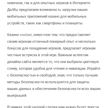
новичков, так и для опытных игроков в Интернете.
Да.Мы предлагаем возможность загрузки наших
мобильных приложений казино для мобильных
устройств, таких как смартфоны и планшеты.
Казино melbet, известное тем, что предоставляет
своим игрокам отличный покерный опыт и несколько
бонусов для поощрения игроков, предлагает игрокам
честные встряски в этой игре. Важным аспектом
дизайна сайта является то, что они выбрали цветовую
схему, которая удобна для чтения и навигации. Играйте
с безопасностью и свободой, зная, что только лучшие
методы безопасности используются для защиты
ваших данных и обеспечения безопасности всех ваших
выигрышей.
В рамках этой щедрой сделки вам нужно будет внести