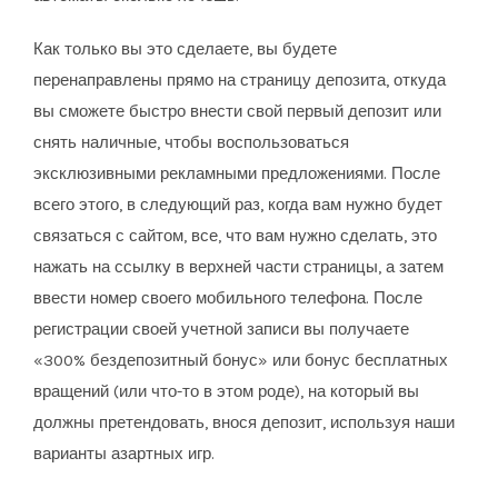
Как только вы это сделаете, вы будете
перенаправлены прямо на страницу депозита, откуда
вы сможете быстро внести свой первый депозит или
снять наличные, чтобы воспользоваться
эксклюзивными рекламными предложениями. После
всего этого, в следующий раз, когда вам нужно будет
связаться с сайтом, все, что вам нужно сделать, это
нажать на ссылку в верхней части страницы, а затем
ввести номер своего мобильного телефона. После
регистрации своей учетной записи вы получаете
«300% бездепозитный бонус» или бонус бесплатных
вращений (или что-то в этом роде), на который вы
должны претендовать, внося депозит, используя наши
варианты азартных игр.