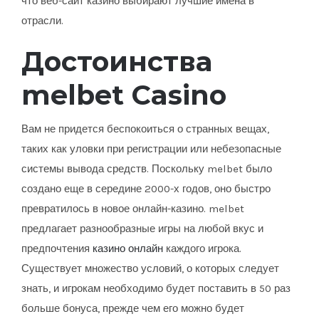
что веб-сайт казино выбирают лучшие имена в
отрасли.
Достоинства
melbet Casino
Вам не придется беспокоиться о странных вещах,
таких как уловки при регистрации или небезопасные
системы вывода средств. Поскольку melbet было
создано еще в середине 2000-х годов, оно быстро
превратилось в новое онлайн-казино. melbet
предлагает разнообразные игры на любой вкус и
предпочтения
казино онлайн
каждого игрока.
Существует множество условий, о которых следует
знать, и игрокам необходимо будет поставить в 50 раз
больше бонуса, прежде чем его можно будет