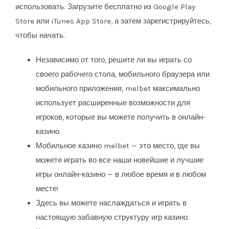
использовать. Загрузите бесплатно из Google Play
Store или iTunes App Store, а затем зарегистрируйтесь,
чтобы начать.
Независимо от того, решите ли вы играть со
своего рабочего стола, мобильного браузера или
мобильного приложения, melbet максимально
использует расширенные возможности для
игроков, которые вы можете получить в онлайн-
казино.
Мобильное казино melbet — это место, где вы
можете играть во все наши новейшие и лучшие
игры онлайн-казино — в любое время и в любом
месте!
Здесь вы можете наслаждаться и играть в
настоящую забавную структуру игр казино.