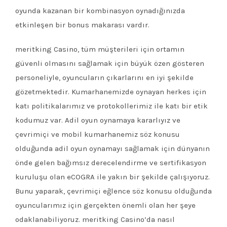
oyunda kazanan bir kombinasyon oynadığınızda
etkinleşen bir bonus makarası vardır.
meritking Casino, tüm müşterileri için ortamın
güvenli olmasını sağlamak için büyük özen gösteren
personeliyle, oyuncuların çıkarlarını en iyi şekilde
gözetmektedir. Kumarhanemizde oynayan herkes için
katı politikalarımız ve protokollerimiz ile katı bir etik
kodumuz var. Adil oyun oynamaya kararlıyız ve
çevrimiçi ve mobil kumarhanemiz söz konusu
olduğunda adil oyun oynamayı sağlamak için dünyanın
önde gelen bağımsız derecelendirme ve sertifikasyon
kuruluşu olan eCOGRA ile yakın bir şekilde çalışıyoruz.
Bunu yaparak, çevrimiçi eğlence söz konusu olduğunda
oyuncularımız için gerçekten önemli olan her şeye
odaklanabiliyoruz. meritking Casino’da nasıl