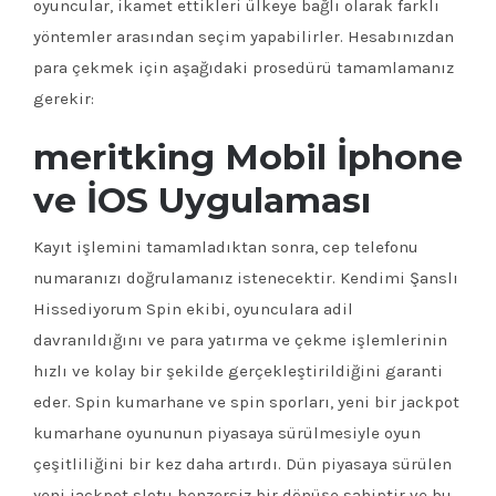
oyuncular, ikamet ettikleri ülkeye bağlı olarak farklı
yöntemler arasından seçim yapabilirler. Hesabınızdan
para çekmek için aşağıdaki prosedürü tamamlamanız
gerekir:
meritking Mobil İphone
ve İOS Uygulaması
Kayıt işlemini tamamladıktan sonra, cep telefonu
numaranızı doğrulamanız istenecektir. Kendimi Şanslı
Hissediyorum Spin ekibi, oyunculara adil
davranıldığını ve para yatırma ve çekme işlemlerinin
hızlı ve kolay bir şekilde gerçekleştirildiğini garanti
eder. Spin kumarhane ve spin sporları, yeni bir jackpot
kumarhane oyununun piyasaya sürülmesiyle oyun
çeşitliliğini bir kez daha artırdı. Dün piyasaya sürülen
yeni jackpot slotu benzersiz bir dönüşe sahiptir ve bu