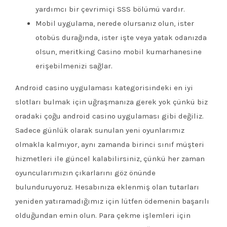
yardımcı bir çevrimiçi SSS bölümü vardır.
Mobil uygulama, nerede olursanız olun, ister
otobüs durağında, ister işte veya yatak odanızda
olsun, meritking Casino mobil kumarhanesine
erişebilmenizi sağlar.
Android casino uygulaması kategorisindeki en iyi
slotları bulmak için uğraşmanıza gerek yok çünkü biz
oradaki çoğu android casino uygulaması gibi değiliz.
Sadece günlük olarak sunulan yeni oyunlarımız
olmakla kalmıyor, aynı zamanda birinci sınıf müşteri
hizmetleri ile güncel kalabilirsiniz, çünkü her zaman
oyuncularımızın çıkarlarını göz önünde
bulunduruyoruz. Hesabınıza eklenmiş olan tutarları
yeniden yatıramadığımız için lütfen ödemenin başarılı
olduğundan emin olun. Para çekme işlemleri için