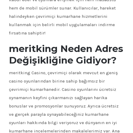
hem de mobil sürümler sunar. Kullanıcılar, hareket
halindeyken çevrimiçi kumarhane hizmetlerini
kullanmak için belirli mobil uygulamaları indirme
fırsatına sahiptir!
meritking Neden Adres
Değişikliğine Gidiyor?
meritking Casino, çevrimiçi olarak mevcut en geniş
casino oyunlarından birine sahip bağımsız bir
çevrimiçi kumarhanedir. Casino oyunlarını ücretsiz
oynamanın keyfini çıkarmanızı sağlayan harika
bonuslar ve promosyonlar sunuyoruz. Ayrıca ücretsiz
ve gerçek parayla oynayabileceğiniz kumarhane
oyunları hakkında bilgi veriyoruz ve dünyanın en iyi
kumarhane incelemelerinden makalelerimiz var. Ana