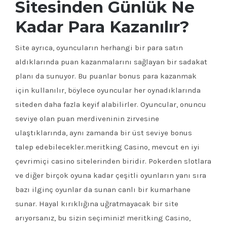
Sitesinden Günlük Ne
Kadar Para Kazanılır?
Site ayrıca, oyuncuların herhangi bir para satın
aldıklarında puan kazanmalarını sağlayan bir sadakat
planı da sunuyor. Bu puanlar bonus para kazanmak
için kullanılır, böylece oyuncular her oynadıklarında
siteden daha fazla keyif alabilirler. Oyuncular, onuncu
seviye olan puan merdiveninin zirvesine
ulaştıklarında, aynı zamanda bir üst seviye bonus
talep edebilecekler.meritking Casino, mevcut en iyi
çevrimiçi casino sitelerinden biridir. Pokerden slotlara
ve diğer birçok oyuna kadar çeşitli oyunların yanı sıra
bazı ilginç oyunlar da sunan canlı bir kumarhane
sunar. Hayal kırıklığına uğratmayacak bir site
arıyorsanız, bu sizin seçiminiz! meritking Casino,