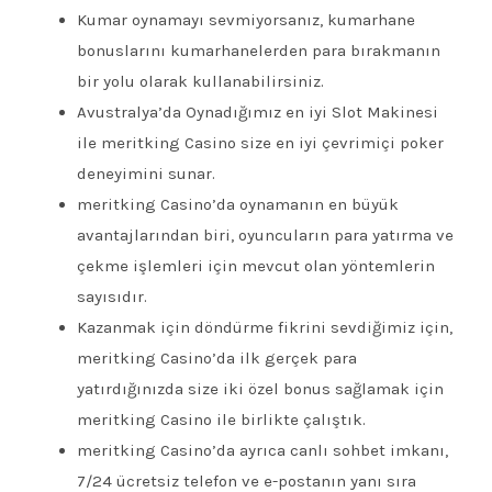
Kumar oynamayı sevmiyorsanız, kumarhane
bonuslarını kumarhanelerden para bırakmanın
bir yolu olarak kullanabilirsiniz.
Avustralya’da Oynadığımız en iyi Slot Makinesi
ile meritking Casino size en iyi çevrimiçi poker
deneyimini sunar.
meritking Casino’da oynamanın en büyük
avantajlarından biri, oyuncuların para yatırma ve
çekme işlemleri için mevcut olan yöntemlerin
sayısıdır.
Kazanmak için döndürme fikrini sevdiğimiz için,
meritking Casino’da ilk gerçek para
yatırdığınızda size iki özel bonus sağlamak için
meritking Casino ile birlikte çalıştık.
meritking Casino’da ayrıca canlı sohbet imkanı,
7/24 ücretsiz telefon ve e-postanın yanı sıra