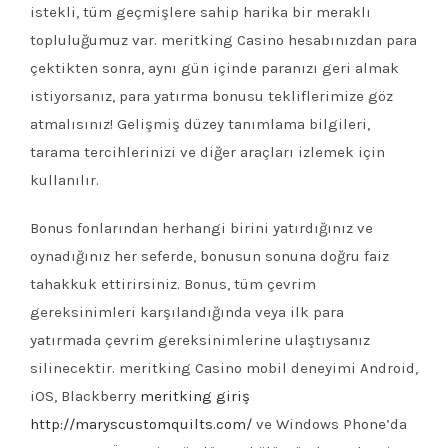
istekli, tüm geçmişlere sahip harika bir meraklı
topluluğumuz var. meritking Casino hesabınızdan para
çektikten sonra, aynı gün içinde paranızı geri almak
istiyorsanız, para yatırma bonusu tekliflerimize göz
atmalısınız! Gelişmiş düzey tanımlama bilgileri,
tarama tercihlerinizi ve diğer araçları izlemek için
kullanılır.
Bonus fonlarından herhangi birini yatırdığınız ve
oynadığınız her seferde, bonusun sonuna doğru faiz
tahakkuk ettirirsiniz. Bonus, tüm çevrim
gereksinimleri karşılandığında veya ilk para
yatırmada çevrim gereksinimlerine ulaştıysanız
silinecektir. meritking Casino mobil deneyimi Android,
iOS, Blackberry
meritking giriş
http://maryscustomquilts.com/
ve Windows Phone’da