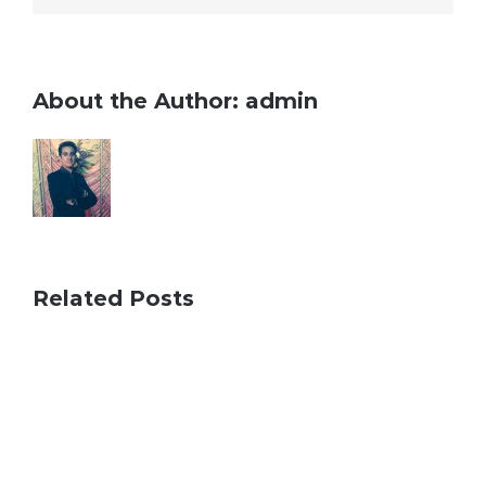
About the Author:
admin
Related Posts