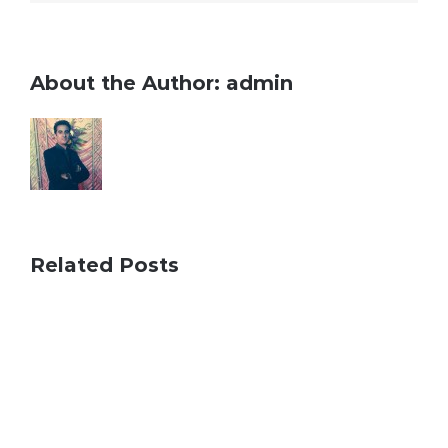
About the Author:
admin
Related Posts