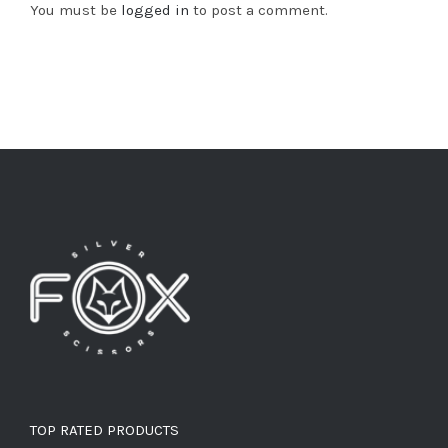
You must be
logged in
to post a comment.
TOP RATED PRODUCTS