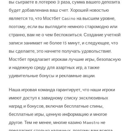
вы сыграете в лотерею 3 раза, сумма вашего депозита
будет добавленана ваш счет. Хорошей новостью
является то, что Мостбет Casino на высшем уровне,
поэтому, если вы выглядите немного старомодно или
странно, вам не о чем беспокоиться. Создание учетной
записи занимает не более 15 минут, и следующее, что
вы сделаете, это начнете получать удовольствие!.
Мостбет предлагает игрокам лучшие игры, безопасную
и надежную среду для азартных игр, а также
удивительные бонусы и рекламные акции.
Наша игровая команда гарантирует, что наши игроки
имеют доступ к завидному списку эксклюзивных
наград и бонусов, включая бесплатные спины,
бесплатные игры, ценную информацию и многое
другое. Тем не менее, многие казино Maestro не
предлагают столько наличных, поэтому вам всегда