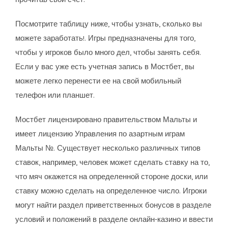
Посмотрите таблицу ниже, чтобы узнать, сколько вы
можете заработать!. Игры предназначены для того,
чтобы у игроков было много дел, чтобы занять себя.
Если у вас уже есть учетная запись в Мостбет, вы
можете легко перенести ее на свой мобильный
телефон или планшет.
Мостбет лицензировано правительством Мальты и
имеет лицензию Управления по азартным играм
Мальты №. Существует несколько различных типов
ставок, например, человек может сделать ставку на то,
что мяч окажется на определенной стороне доски, или
ставку можно сделать на определенное число. Игроки
могут найти раздел приветственных бонусов в разделе
условий и положений в разделе онлайн-казино и ввести