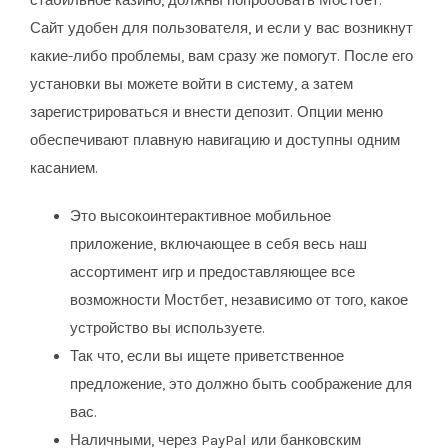
Сайт удобен для пользователя, и если у вас возникнут
какие-либо проблемы, вам сразу же помогут. После его
установки вы можете войти в систему, а затем
зарегистрироваться и внести депозит. Опции меню
обеспечивают плавную навигацию и доступны одним
касанием.
Это высокоинтерактивное мобильное
приложение, включающее в себя весь наш
ассортимент игр и предоставляющее все
возможности Мостбет, независимо от того, какое
устройство вы используете.
Так что, если вы ищете приветственное
предложение, это должно быть соображение для
вас.
Наличными, через PayPal или банковским