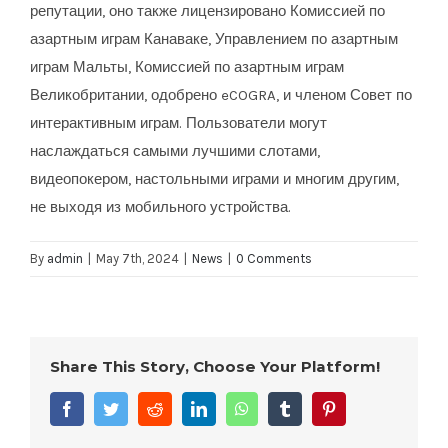
репутации, оно также лицензировано Комиссией по
азартным играм Канаваке, Управлением по азартным
играм Мальты, Комиссией по азартным играм
Великобритании, одобрено eCOGRA, и членом Совет по
интерактивным играм. Пользователи могут
наслаждаться самыми лучшими слотами,
видеопокером, настольными играми и многим другим,
не выходя из мобильного устройства.
By
admin
|
May 7th, 2024
|
News
|
0 Comments
Share This Story, Choose Your Platform!
Facebook
Twitter
Reddit
LinkedIn
WhatsApp
Tumblr
Pinterest