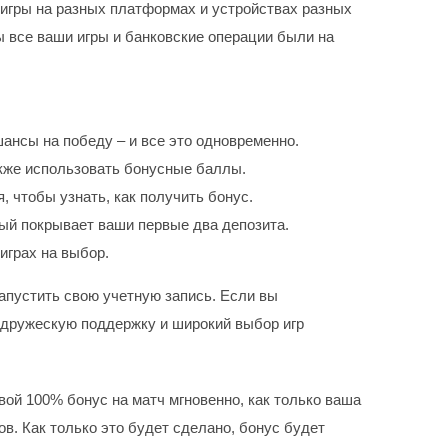
 игры на разных платформах и устройствах разных
ы все ваши игры и банковские операции были на
шансы на победу – и все это одновременно.
акже использовать бонусные баллы.
, чтобы узнать, как получить бонус.
рый покрывает ваши первые два депозита.
 играх на выбор.
запустить свою учетную запись. Если вы
 дружескую поддержку и широкий выбор игр
вой 100% бонус на матч мгновенно, как только ваша
. Как только это будет сделано, бонус будет