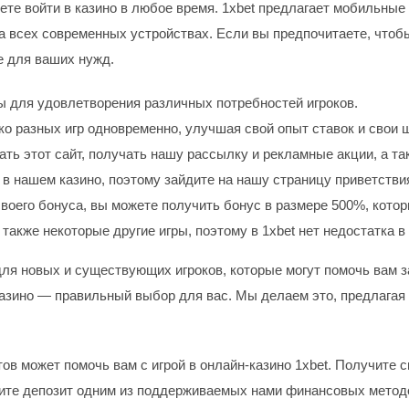
ете войти в казино в любое время. 1xbet предлагает мобильные
а всех современных устройствах. Если вы предпочитаете, чтоб
е для ваших нужд.
ы для удовлетворения различных потребностей игроков.
ько разных игр одновременно, улучшая свой опыт ставок и свои 
ать этот сайт, получать нашу рассылку и рекламные акции, а т
в нашем казино, поэтому зайдите на нашу страницу приветствия
своего бонуса, вы можете получить бонус в размере 500%, кото
 также некоторые другие игры, поэтому в 1xbet нет недостатка в
для новых и существующих игроков, которые могут помочь вам 
азино — правильный выбор для вас. Мы делаем это, предлагая
 может помочь вам с игрой в онлайн-казино 1xbet. Получите с
сите депозит одним из поддерживаемых нами финансовых методов