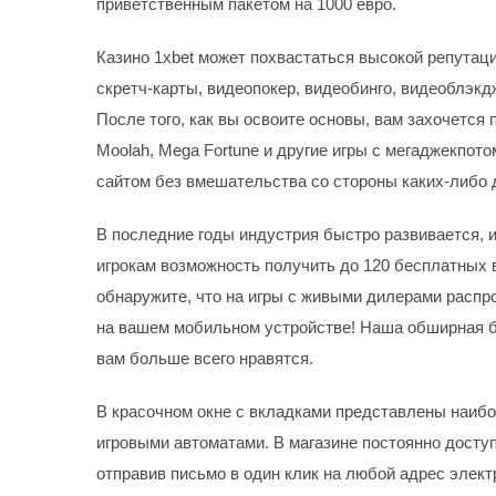
приветственным пакетом на 1000 евро.
Казино 1xbet может похвастаться высокой репутац
скретч-карты, видеопокер, видеобинго, видеоблэкдж
После того, как вы освоите основы, вам захочется
Moolah, Mega Fortune и другие игры с мегаджекпотом
сайтом без вмешательства со стороны каких-либо д
В последние годы индустрия быстро развивается, и 
игрокам возможность получить до 120 бесплатных вр
обнаружите, что на игры с живыми дилерами распро
на вашем мобильном устройстве! Наша обширная биб
вам больше всего нравятся.
В красочном окне с вкладками представлены наибо
игровыми автоматами. В магазине постоянно доступ
отправив письмо в один клик на любой адрес элек