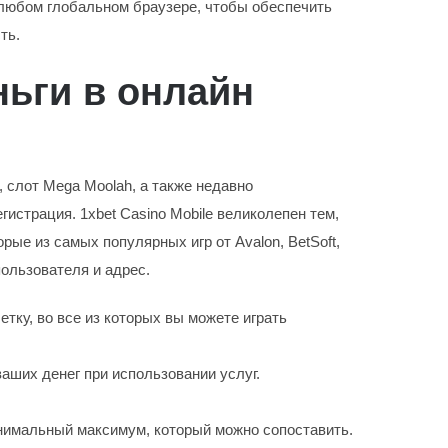
 любом глобальном браузере, чтобы обеспечить
ть.
ньги в онлайн
, слот Mega Moolah, а также недавно
истрация. 1xbet Casino Mobile великолепен тем,
рые из самых популярных игр от Avalon, BetSoft,
пользователя и адрес.
тку, во все из которых вы можете играть
аших денег при использовании услуг.
нимальный максимум, который можно сопоставить.