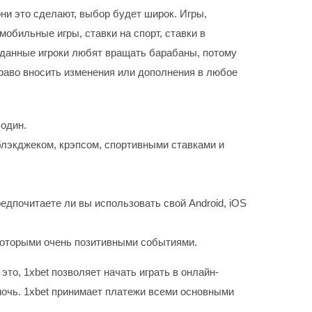
они это сделают, выбор будет широк. Игры,
мобильные игры, ставки на спорт, ставки в
реданные игроки любят вращать барабаны, потому
право вносить изменения или дополнения в любое
 один.
блэкджеком, крэпсом, спортивными ставками и
редпочитаете ли вы использовать свой Android, iOS
екоторыми очень позитивными событиями.
то, 1xbet позволяет начать играть в онлайн-
омочь. 1xbet принимает платежи всеми основными