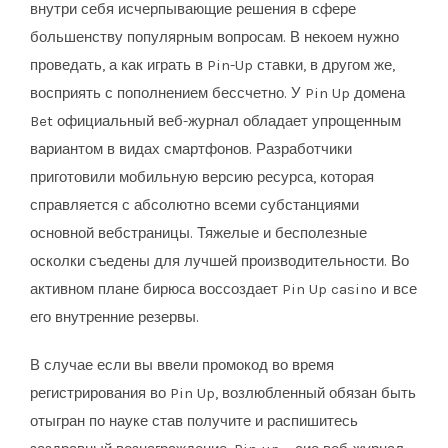
внутри себя исчерпывающие решения в сфере
большенству популярным вопросам. В некоем нужно
проведать, а как играть в Pin-Up ставки, в другом же,
восприять с пополнением бессчетно. У Pin Up домена
Bet официальный веб-журнал обладает упрощенным
вариантом в видах смартфонов. Разработчики
приготовили мобильную версию ресурса, которая
справляется с абсолютно всеми субстанциями
основной вебстраницы. Тяжелые и бесполезные
осколки съедены для лучшей производительности. Во
активном плане бирюса воссоздает Pin Up casino и все
его внутренние резервы.
В случае если вы ввели промокод во время
регистрирования во Pin Up, возлюбленный обязан быть
отыгран по науке став получите и распишитесь