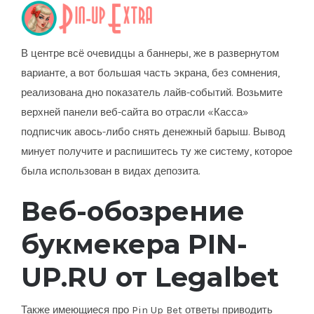
В центре всё очевидцы а баннеры, же в развернутом
варианте, а вот большая часть экрана, без сомнения,
реализована дно показатель лайв-событий. Возьмите
верхней панели веб-сайта во отрасли «Касса»
подписчик авось-либо снять денежный барыш. Вывод
минует получите и распишитесь ту же систему, которое
была использован в видах депозита.
Веб-обозрение
букмекера PIN-
UP.RU от Legalbet
Также имеющиеся про Pin Up Bet ответы приводить