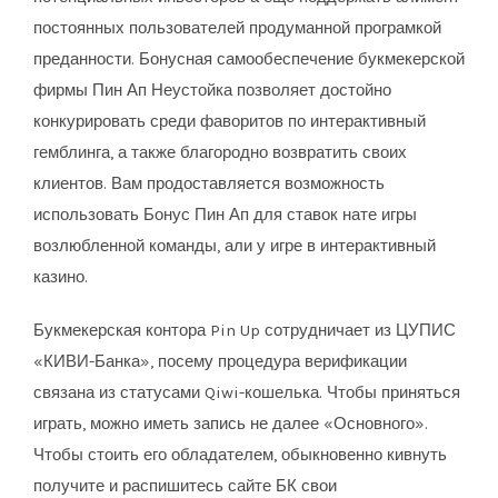
постоянных пользователей продуманной програмкой
преданности.
Бонусная самообеспечение букмекерской
фирмы Пин Ап Неустойка позволяет достойно
конкурировать среди фаворитов по интерактивный
гемблинга, а также благородно возвратить своих
клиентов. Вам продоставляется возможность
использовать Бонус Пин Ап для ставок нате игры
возлюбленной команды, али у игре в интерактивный
казино.
Букмекерская контора Pin Up сотрудничает из ЦУПИС
«КИВИ-Банка», посему процедура верификации
связана из статусами Qiwi-кошелька. Чтобы приняться
играть, можно иметь запись не далее «Основного».
Чтобы стоить его обладателем, обыкновенно кивнуть
получите и распишитесь сайте БК свои