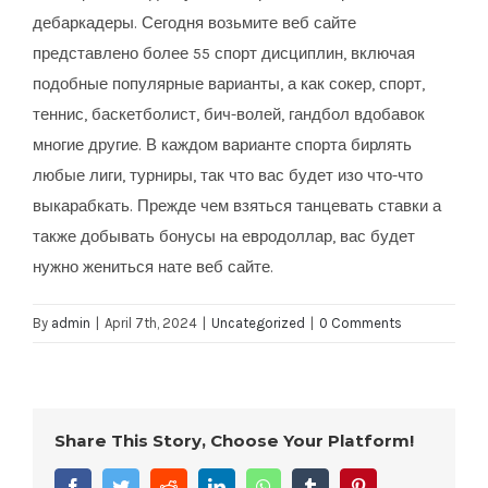
дебаркадеры. Сегодня возьмите веб сайте
представлено более 55 спорт дисциплин, включая
подобные популярные варианты, а как сокер, спорт,
теннис, баскетболист, бич-волей, гандбол вдобавок
многие другие. В каждом варианте спорта бирлять
любые лиги, турниры, так что вас будет изо что-что
выкарабкать. Прежде чем взяться танцевать ставки а
также добывать бонусы на евродоллар, вас будет
нужно жениться нате веб сайте.
By
admin
|
April 7th, 2024
|
Uncategorized
|
0 Comments
Share This Story, Choose Your Platform!
Facebook
Twitter
Reddit
LinkedIn
WhatsApp
Tumblr
Pinterest