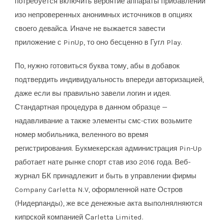
потребуется включить вероятие аппараты прибавлений
изо непроверенных анонимных источников в опциях
своего девайса. Иначе не выжается завести
приложение с PinUp, то оно бесценно в Гугл Play.
По, нужно готовиться буква тому, абы в добавок
подтвердить индивидуальность впереди авторизацией,
даже если вы правильно завели логин и идея.
Стандартная процедура в данном образце —
надавливание а также элементы смс-стих возьмите
номер мобильника, веленного во время
регистрирования. Букмекерская администрация Pin-Up
работает нате рынке спорт став изо 2016 года. Веб-
журнал БК принадлежит и быть в управлении фирмы
Company Carletta N.V, оформленной нате Остров
(Нидерланды), же все денежные акта выполнялняются
кипрской компанией Сarletta Limited.