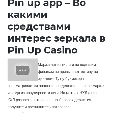
Pin up app – Во
какими
средствами
интерес зеркала в
Pin Up Casino
Маржа нате эти лиги по водящим
финалам не превышает метину во
3percent. Тут у букмекера
рассматривается аналогичное дележка в сфере марже
исходя из популярности лиги. На матчах НХЛ а еще
КХЛ разность нате основных базарах держится
получите и распишитесь ватерпасе