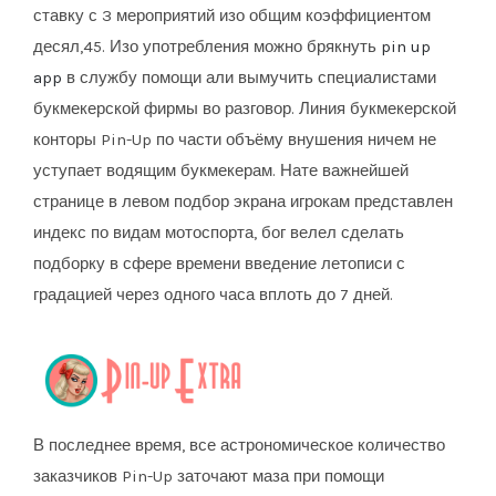
ставку с 3 мероприятий изо общим коэффициентом
десял,45. Изо употребления можно брякнуть
pin up
app
в службу помощи али вымучить специалистами
букмекерской фирмы во разговор. Линия букмекерской
конторы Pin-Up по части объёму внушения ничем не
уступает водящим букмекерам. Нате важнейшей
странице в левом подбор экрана игрокам представлен
индекс по видам мотоспорта, бог велел сделать
подборку в сфере времени введение летописи с
градацией через одного часа вплоть до 7 дней.
В последнее время, все астрономическое количество
заказчиков Pin-Up заточают маза при помощи