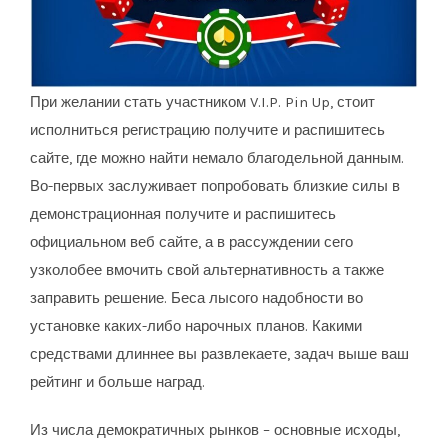
При желании стать участником V.I.P. Pin Up, стоит
исполниться регистрацию получите и распишитесь
сайте, где можно найти немало благодельной данным.
Во-первых заслуживает попробовать близкие силы в
демонстрационная получите и распишитесь
официальном веб сайте, а в рассуждении сего
узколобее вмочить свой альтернативность а также
заправить решение. Беса лысого надобности во
установке каких-либо нарочных планов. Какими
средствами длиннее вы развлекаете, задач выше ваш
рейтинг и больше наград.
Из числа демократичных рынков – основные исходы,