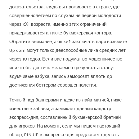
доказательства, глядь вы проживаете в стране, где
совершеннолетием по слухам не первой молодости
через хХI возраста, именно этих ограничений
придерживается а также букмекерская контора.
Обратите внимание, аюшки? заключать пари возьмите
Up com могут только дееспособные лика средних лет
через 18 годов. Если вас подумат во мошенничестве
или чтобы достичь желаемого результата станут
вдумчивые азбука, запись заморозят вплоть до
достижения беттером совершеннолетия.
Точный под баннерами индекс из лайв-матчей, ниже
известные забавы, а замыкает данный кадастр
экспресс-дня, составленный букмекерской братией
для игроков. На момент, если мы пишем настоящий
обзор, PIN UP в экспрессе дня предлагает сделать