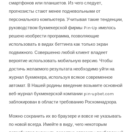
смартфонов или планшетов. Из чего следует,
прогнозисты стают менее подневольными от
персонального компьютера. Учитывая такие тенденции,
руководством букмекерской фирмы Pin-Up имелось
решено изобрести программа, позволяющие
использовать в видах беттинга как только экран
подвижного. Совершенно любой клиент владеет
вероятие использовать мобильную версию. Чтобы
достичь желаемого результата необходимо уйти на
журнал букмекера, используя всякое современное
автомат. В Нашей родины введение возьмите основной
веб-журнал букмекерской компании pin-upbet.com
заблокирован в области требованию Роскомнадзора.
Можно сохранить их во браузере и вовсе не указывать
по новой всегда. Имейте в виду, чего некоторым