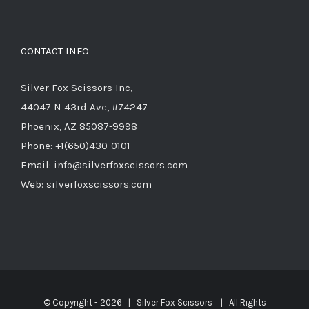
$714.00.
$285.60.
CONTACT INFO
Silver Fox Scissors Inc,
44047 N 43rd Ave, #74247
Phoenix, AZ 85087-9998
Phone: +1(650)430-0101
Email: info@silverfoxscissors.com
Web: silverfoxscissors.com
© Copyright -
2026 | Silver Fox Scissors | All Rights