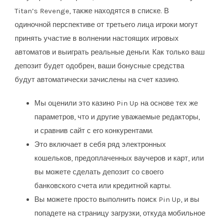
Titan’s Revenge, также находятся в списке. В
одиночной перспективе от третьего лица игроки могут
принять участие в волнении настоящих игровых
автоматов и выиграть реальные деньги. Как только ваш
депозит будет одобрен, ваши бонусные средства
будут автоматически зачислены на счет казино.
Мы оценили это казино Pin Up на основе тех же
параметров, что и другие уважаемые редакторы,
и сравнив сайт с его конкурентами.
Это включает в себя ряд электронных
кошельков, предоплаченных ваучеров и карт, или
вы можете сделать депозит со своего
банковского счета или кредитной карты.
Вы можете просто выполнить поиск Pin Up, и вы
попадете на страницу загрузки, откуда мобильное