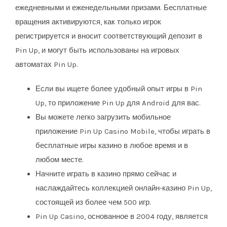
ежедневными и еженедельными призами. Бесплатные
вращения активируются, как только игрок
регистрируется и вносит соответствующий депозит в
Pin Up, и могут быть использованы на игровых
автоматах Pin Up.
Если вы ищете более удобный опыт игры в Pin
Up, то приложение Pin Up для Android для вас.
Вы можете легко загрузить мобильное
приложение Pin Up Casino Mobile, чтобы играть в
бесплатные игры казино в любое время и в
любом месте.
Начните играть в казино прямо сейчас и
наслаждайтесь коллекцией онлайн-казино Pin Up,
состоящей из более чем 500 игр.
Pin Up Casino, основанное в 2004 году, является