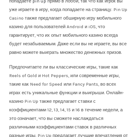
попадаете
pin up
прямо в лобби, так что как игрок вы
уже играете в игру, когда попадаете на страницу. Pin Up
Casino также предлагает обширную игру мобильного
казино для пользователей Android и iOS, что
гарантирует, что их опыт мобильного казино всегда
будет незабываемым. Даже если вы не играете, вы все
равно можете выиграть множество денежных призов.
Предпочитаете ли вы классические игры, такие как
Reels of Gold и Hot Peppers, или современные игры,
такие как Need for Speed или Fancy Pants, во всех
играх есть уникальные функции и выигрыши. Онлайн-
казино Pin Up также предлагает ставки с
коэффициентами 12, 13, 14, 15 и 16 в течение недели, а
это означает, что вы сможете наслаждаться
различными коэффициентами ставок в различных
разные игры. Pin Up предлагает лучшие впечатления от