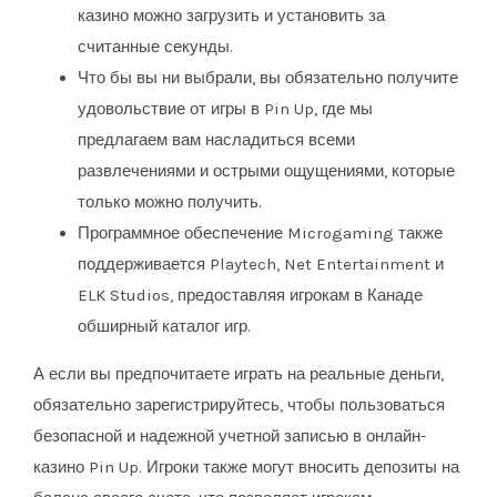
казино можно загрузить и установить за
считанные секунды.
Что бы вы ни выбрали, вы обязательно получите
удовольствие от игры в Pin Up, где мы
предлагаем вам насладиться всеми
развлечениями и острыми ощущениями, которые
только можно получить.
Программное обеспечение Microgaming также
поддерживается Playtech, Net Entertainment и
ELK Studios, предоставляя игрокам в Канаде
обширный каталог игр.
А если вы предпочитаете играть на реальные деньги,
обязательно зарегистрируйтесь, чтобы пользоваться
безопасной и надежной учетной записью в онлайн-
казино Pin Up. Игроки также могут вносить депозиты на