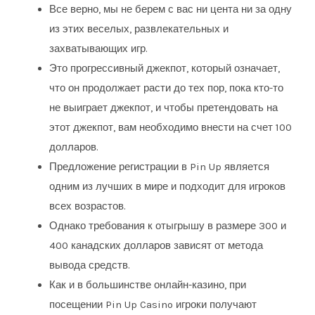
Все верно, мы не берем с вас ни цента ни за одну
из этих веселых, развлекательных и
захватывающих игр.
Это прогрессивный джекпот, который означает,
что он продолжает расти до тех пор, пока кто-то
не выиграет джекпот, и чтобы претендовать на
этот джекпот, вам необходимо внести на счет 100
долларов.
Предложение регистрации в Pin Up является
одним из лучших в мире и подходит для игроков
всех возрастов.
Однако требования к отыгрышу в размере 300 и
400 канадских долларов зависят от метода
вывода средств.
Как и в большинстве онлайн-казино, при
посещении Pin Up Casino игроки получают