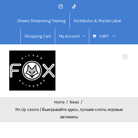
Skip
Instagram
Tiktok
to
content
Shears Sharpening Training
Distributor & Private Label
Shopping Cart
My Account
CART
Home
/
News
/
Pin Up casino | Выигрывайте здесь, лучшие слоты, игровые
автоматы