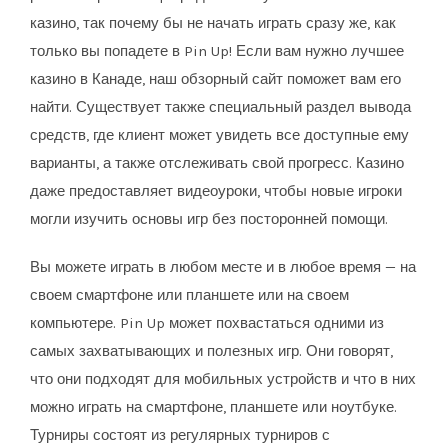
казино, так почему бы не начать играть сразу же, как
только вы попадете в Pin Up! Если вам нужно лучшее
казино в Канаде, наш обзорный сайт поможет вам его
найти. Существует также специальный раздел вывода
средств, где клиент может увидеть все доступные ему
варианты, а также отслеживать свой прогресс. Казино
даже предоставляет видеоуроки, чтобы новые игроки
могли изучить основы игр без посторонней помощи.
Вы можете играть в любом месте и в любое время — на
своем смартфоне или планшете или на своем
компьютере. Pin Up может похвастаться одними из
самых захватывающих и полезных игр. Они говорят,
что они подходят для мобильных устройств и что в них
можно играть на смартфоне, планшете или ноутбуке.
Турниры состоят из регулярных турниров с