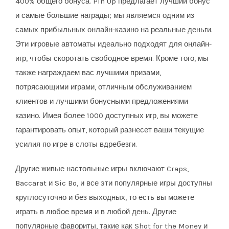
400% общего бонуса. Pin Up предлагает лучший бонус
и самые большие награды; мы являемся одним из
самых прибыльных онлайн-казино на реальные деньги.
Эти игровые автоматы идеально подходят для онлайн-
игр, чтобы скоротать свободное время. Кроме того, мы
также награждаем вас лучшими призами,
потрясающими играми, отличным обслуживанием
клиентов и лучшими бонусными предложениями
казино. Имея более 1000 доступных игр, вы можете
гарантировать опыт, который разнесет ваши текущие
усилия по игре в слоты вдребезги.
Другие живые настольные игры включают Craps,
Baccarat и Sic Bo, и все эти популярные игры доступны
круглосуточно и без выходных, то есть вы можете
играть в любое время и в любой день. Другие
популярные фавориты, такие как Shot for the Money и