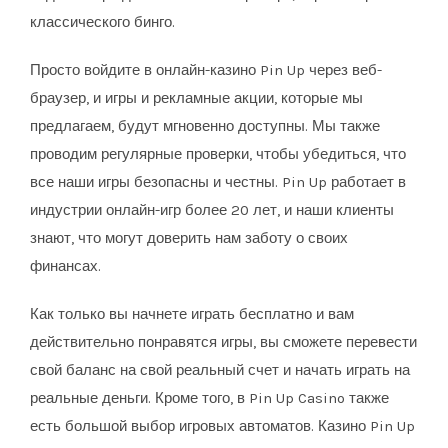
классического бинго.
Просто войдите в онлайн-казино Pin Up через веб-
браузер, и игры и рекламные акции, которые мы
предлагаем, будут мгновенно доступны. Мы также
проводим регулярные проверки, чтобы убедиться, что
все наши игры безопасны и честны. Pin Up работает в
индустрии онлайн-игр более 20 лет, и наши клиенты
знают, что могут доверить нам заботу о своих
финансах.
Как только вы начнете играть бесплатно и вам
действительно понравятся игры, вы сможете перевести
свой баланс на свой реальный счет и начать играть на
реальные деньги. Кроме того, в Pin Up Casino также
есть большой выбор игровых автоматов. Казино Pin Up