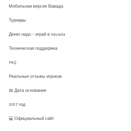
Мобильная версия Вавада
Турниры
Денег надо – играй в Vavada
Техническая поддержка
FAQ
Реальные отзывы игроков
📅 Дата основания
2017 год
💻 Официальный сайт