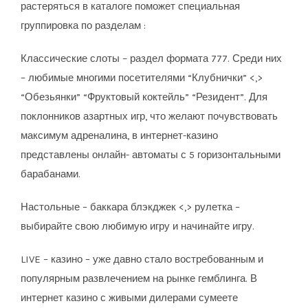
растеряться в каталоге поможет специальная
группировка по разделам :
Классические слоты – раздел формата 777. Среди них
– любимые многими посетителями “Клубнички” <,>
“Обезьянки” “Фруктовый коктейль” “Резидент”. Для
поклонников азартных игр, что желают почувствовать
максимум адреналина, в интернет-казино
представлены онлайн- автоматы с 5 горизонтальными
барабанами.
Настольные – баккара блэкджек <,> рулетка –
выбирайте свою любимую игру и начинайте игру.
LIVE – казино – уже давно стало востребованным и
популярным развлечением на рынке гемблинга. В
интернет казино с живыми дилерами сумеете