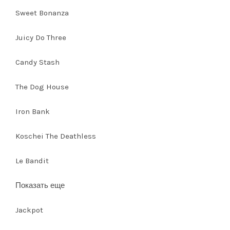
Sweet Bonanza
Juicy Do Three
Candy Stash
The Dog House
Iron Bank
Koschei The Deathless
Le Bandit
Показать еще
Jackpot