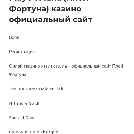
Фортуна) казино
официальный сайт
Вход
Регистрация
Онлайн казино Play Fortuna – официальный сайт Плей
Фортуна
The Big Game Hold’N’Link
Hit more Gold!
Book of Dead
Coin Win: Hold The Spin