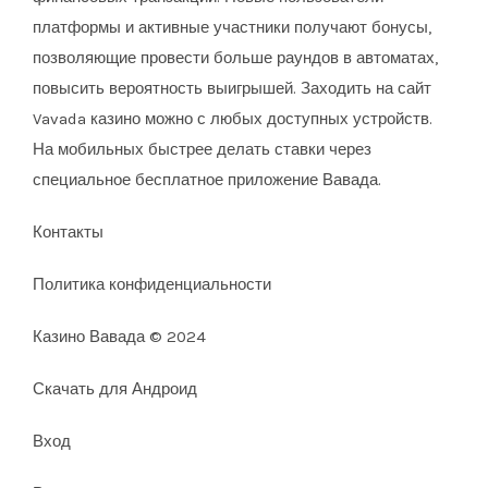
платформы и активные участники получают бонусы,
позволяющие провести больше раундов в автоматах,
повысить вероятность выигрышей. Заходить на сайт
Vavada казино можно с любых доступных устройств.
На мобильных быстрее делать ставки через
специальное бесплатное приложение Вавада.
Контакты
Политика конфиденциальности
Казино Вавада © 2024
Скачать для Андроид
Вход