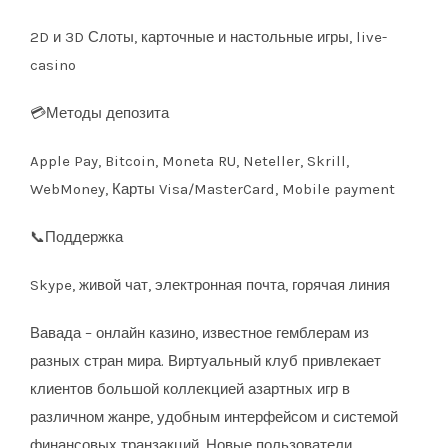
2D и 3D Слоты, карточные и настольные игры, live-
casino
💳Методы депозита
Apple Pay, Bitcoin, Moneta RU, Neteller, Skrill,
WebMoney, Карты Visa/MasterCard, Mobile payment
📞Поддержка
Skype, живой чат, электронная почта, горячая линия
Вавада – онлайн казино, известное гемблерам из
разных стран мира. Виртуальный клуб привлекает
клиентов большой коллекцией азартных игр в
различном жанре, удобным интерфейсом и системой
финансовых транзакций. Новые пользователи