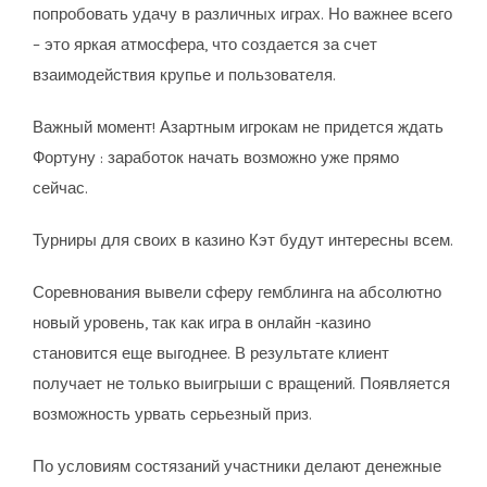
попробовать удачу в различных играх. Но важнее всего
– это яркая атмосфера, что создается за счет
взаимодействия крупье и пользователя.
Важный момент! Азартным игрокам не придется ждать
Фортуну : заработок начать возможно уже прямо
сейчас.
Турниры для своих в казино Кэт будут интересны всем.
Соревнования вывели сферу гемблинга на абсолютно
новый уровень, так как игра в онлайн -казино
становится еще выгоднее. В результате клиент
получает не только выигрыши с вращений. Появляется
возможность урвать серьезный приз.
По условиям состязаний участники делают денежные