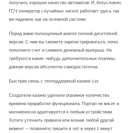
получить хорошее качество автоматов. И, безусловно,
ГСЧ (генератор случайных чисел) работает здесь так
же надежно, как на основной системе.
Перед вами полноценный аналог полной десктопной
версии. С ним вы сможете зарегистрироваться, легко
пополните счет и снимите денежный выигрыш. Не
требуются какие- нибудь дополнительные плагины,
данная версия абсолютно самодостаточна.
Быстрая связь с техподдержкой казино Cat
Создатели казино уделили огромное количество
времени проработке функционала. Портал не висит и
молниеносно адаптируется к любым устройствам.
Хотите уточнить правила или возник любой другой
момент — позвоните, пишите в чат и через 5 минут