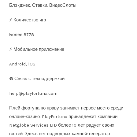
Блэкджек, Ставки, ВидеоСлоты
⚡️ Количество игр
Более 8778
⚡️ Мобильное приложение
Android, iOS
☎️ Связь с техподдержкой
help@playfortuna.com
Плей фортуна по праву занимает первое место среди
онлайн-казино. PlayFortuna принадлежит компании
Netglobe Services LTD более 10 лет радует своих
гостей. Здесь нет подводных камней: генератор