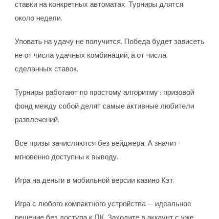
ставки на конкретных автоматах. Турниры длятся
около недели.
Уповать на удачу не получится. Победа будет зависеть
не от числа удачных комбинаций, а от числа
сделанных ставок.
Турниры работают по простому алгоритму : призовой
фонд между собой делят самые активные любители
развлечений.
Все призы зачисляются без вейджера. А значит
мгновенно доступны к выводу.
Игра на деньги в мобильной версии казино Кэт.
Игра с любого компактного устройства — идеальное
решение без доступа к ПК. Заходите в аккаунт с уже