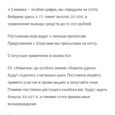
4 Семерка — особая цифра, мы порадуем на 333%.
Вейджер здесь х 77, лимит выплат 22 000, а
ограничение вывода средств до 10 000 рублей.
Постоянная игра ведет к личным презентам.
Предложения с бонусами мы присылаем на почту.
Статусные привилегии в казино Кэт
От «Новичка» до особого звания «Короля удачи»
будут отделять считанные шаги. Постоянно играйте,
примите участие в промо-акциях и получайте очки.
Помимо постоянно растущего кэшбека вас будут ждать
бонусы 33-527 %, а помимо этого финансовые
вознаграждения.