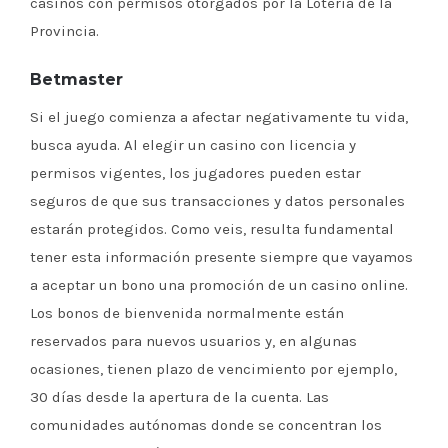
casinos con permisos otorgados por la Lotería de la
Provincia.
Betmaster
Si el juego comienza a afectar negativamente tu vida,
busca ayuda. Al elegir un casino con licencia y
permisos vigentes, los jugadores pueden estar
seguros de que sus transacciones y datos personales
estarán protegidos. Como veis, resulta fundamental
tener esta información presente siempre que vayamos
a aceptar un bono una promoción de un casino online.
Los bonos de bienvenida normalmente están
reservados para nuevos usuarios y, en algunas
ocasiones, tienen plazo de vencimiento por ejemplo,
30 días desde la apertura de la cuenta. Las
comunidades autónomas donde se concentran los