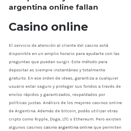
argentina online fallan
Casino online
El servicio de atención al cliente del casino está
disponible en un amplio horario para ayudarte con las
preguntas que puedan surgir. Este método para
depositar es siempre instantáneo y totalmente
gratuito. En ese orden de ideas, garantiza a cualquier
usuario estar seguro y proteger sus fondos a través de
envíos rápidos y garantizados, respaldados por
políticas justas. Análisis de los mejores casinos online
de Argentina. Además de bitcoin, podés utilizar otras
cripto como Ripple, Doge, LTC o Ethereum. Pero existen
algunos casinos
casino argentina online
que permiten