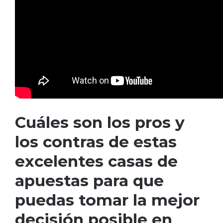
Cuáles son los pros y
los contras de estas
excelentes casas de
apuestas para que
puedas tomar la mejor
decisión posible en