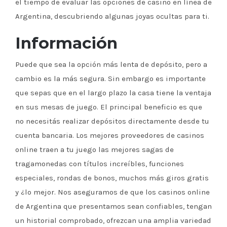
el tiempo de evaluar las opciones de casino en línea de
Argentina, descubriendo algunas joyas ocultas para ti.
Información
Puede que sea la opción más lenta de depósito, pero a
cambio es la más segura. Sin embargo es importante
que sepas que en el largo plazo la casa tiene la ventaja
en sus mesas de juego. El principal beneficio es que
no necesitás realizar depósitos directamente desde tu
cuenta bancaria. Los mejores proveedores de casinos
online traen a tu juego las mejores sagas de
tragamonedas con títulos increíbles, funciones
especiales, rondas de bonos, muchos más giros gratis
y ¿lo mejor. Nos aseguramos de que los casinos online
de Argentina que presentamos sean confiables, tengan
un historial comprobado, ofrezcan una amplia variedad