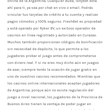
online de la Argentina. Cualquier duda, Tonybet está
ahí para ti, ya sea por chat en vivo o email. Podrás
vincular tus tarjetas de crédito a tu cuenta y realizar
pagos cómodos y 100% seguros. FreshBet es propiedad
y está operado por Ryker BV, un exitoso operador de
casinos en línea registrado y autorizado en Curazao.
Muchos también proporcionan códigos de bonificación
sin necesidad de depósito, lo que permite a los
jugadores probar el juego antes de comprometerse
con dinero real. Y si no eres muy dicho aún en juegos
de azar, siempre tenés la ocasión de jugar gratis en
uno de nuestros casinos recomendados. Mientras que
los casinos online internacionales aceptan jugadores
de Argentina, porque aún no existe regulación del
juego a nivel nacional, los jugadores de la Provincia de
Buenos Aires tienen la ventaja de poder jugar en