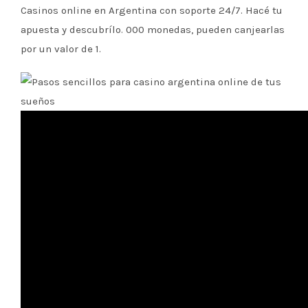
Casinos online en Argentina con soporte 24/7. Hacé tu
apuesta y descubrílo. 000 monedas, pueden canjearlas
por un valor de 1.