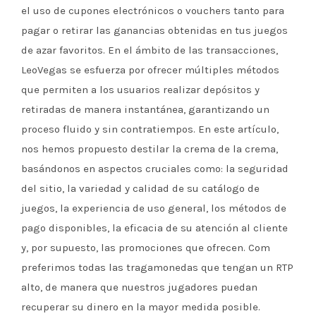
el uso de cupones electrónicos o vouchers tanto para
pagar o retirar las ganancias obtenidas en tus juegos
de azar favoritos. En el ámbito de las transacciones,
LeoVegas se esfuerza por ofrecer múltiples métodos
que permiten a los usuarios realizar depósitos y
retiradas de manera instantánea, garantizando un
proceso fluido y sin contratiempos. En este artículo,
nos hemos propuesto destilar la crema de la crema,
basándonos en aspectos cruciales como: la seguridad
del sitio, la variedad y calidad de su catálogo de
juegos, la experiencia de uso general, los métodos de
pago disponibles, la eficacia de su atención al cliente
y, por supuesto, las promociones que ofrecen. Com
preferimos todas las tragamonedas que tengan un RTP
alto, de manera que nuestros jugadores puedan
recuperar su dinero en la mayor medida posible.