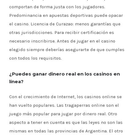
comportan de forma justa con los jugadores.
Predominancia en apuestas deportivas puede opacar
el casino. Licencia de Curazao: menos garantías que
otras jurisdicciones. Para recibir certificación es
necesario inscribirse. Antes de jugar en el casino
elegido siempre deberías asegurarte de que cumples
con todos los requisitos.
¿Puedes ganar dinero real en los casinos en
línea?
Con el crecimiento de Internet, los casinos online se
han vuelto populares. Las tragaperras online son el
juego más popular para jugar por dinero real. Otro
aspecto a tener en cuenta es que las leyes no son las
mismas en todas las provincias de Argentina. El otro