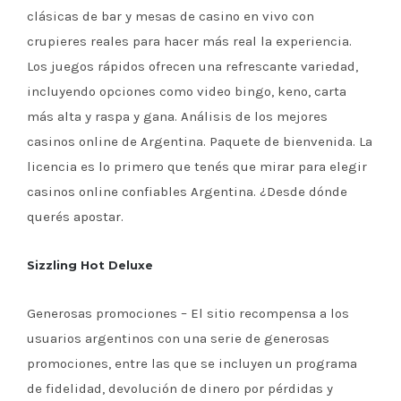
clásicas de bar y mesas de casino en vivo con
crupieres reales para hacer más real la experiencia.
Los juegos rápidos ofrecen una refrescante variedad,
incluyendo opciones como video bingo, keno, carta
más alta y raspa y gana. Análisis de los mejores
casinos online de Argentina. Paquete de bienvenida. La
licencia es lo primero que tenés que mirar para elegir
casinos online confiables Argentina. ¿Desde dónde
querés apostar.
Sizzling Hot Deluxe
Generosas promociones – El sitio recompensa a los
usuarios argentinos con una serie de generosas
promociones, entre las que se incluyen un programa
de fidelidad, devolución de dinero por pérdidas y