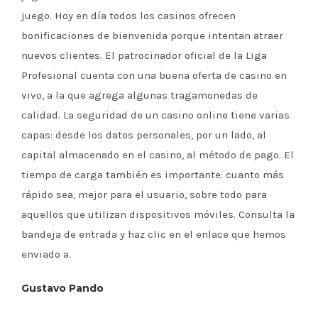
juego. Hoy en día todos los casinos ofrecen
bonificaciones de bienvenida porque intentan atraer
nuevos clientes. El patrocinador oficial de la Liga
Profesional cuenta con una buena oferta de casino en
vivo, a la que agrega algunas tragamonedas de
calidad. La seguridad de un casino online tiene varias
capas: desde los datos personales, por un lado, al
capital almacenado en el casino, al método de pago. El
tiempo de carga también es importante: cuanto más
rápido sea, mejor para el usuario, sobre todo para
aquellos que utilizan dispositivos móviles. Consulta la
bandeja de entrada y haz clic en el enlace que hemos
enviado a.
Gustavo Pando