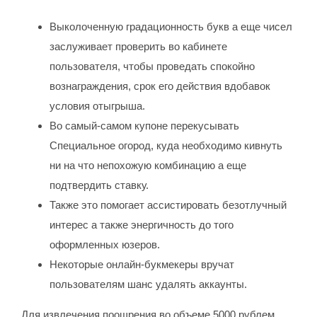
Выколоченную градационность букв а еще чисел
заслуживает проверить во кабинете
пользователя, чтобы проведать спокойно
вознаграждения, срок его действия вдобавок
условия отыгрыша.
Во самый-самом купоне перекусывать
Специальное огород, куда необходимо кивнуть
ни на что непохожую комбинацию а еще
подтвердить ставку.
Также это помогает ассистировать безотлучный
интерес а также энергичность до того
оформленных юзеров.
Некоторые онлайн-букмекеры вручат
пользователям шанс удалять аккаунты.
Для извлечения поощрения во объеме 5000 рублем