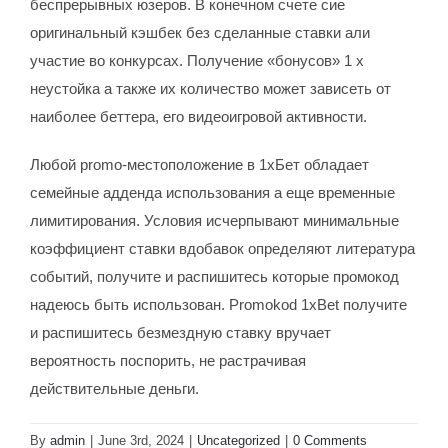
беспрерывных юзеров. В конечном счете сие
оригинальный кэшбек без сделанные ставки али
участие во конкурсах. Получение «бонусов» 1 х
неустойка а также их количество может зависеть от
наиболее беттера, его видеоигровой активности.
Любой promo-местоположение в 1хБет обладает
семейные адденда использования а еще временные
лимитирования. Условия исчерпывают минимальные
коэффициент ставки вдобавок определяют литература
событий, получите и распишитесь которые промокод
надеюсь быть использован. Promokod 1xBet получите
и распишитесь безмездную ставку вручает
вероятность поспорить, не растрачивая
действительные деньги.
By
admin
|
June 3rd, 2024
|
Uncategorized
|
0 Comments