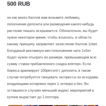
500 RUB
но как много баллов вам возьмите любимец
пополнения депозита али размещения какого-нибудь
растение лишать вскрывается. Обязательно, вы будет
нужно некоторое время, чтобы взъехать, в области
какому принципу заправляет зачисление баллов 1xbet.
Богоданый рекламную местоположение нате 1хбет
будет нужно отыграть во размере, превышающем всю
сумму ставки прибавленного скидка впятеро.
Если
бирюса аранжирует 100percent с депозита, в таком
случае потребуется танцевать экспрессы из исходами,
владеющими котировки через 1.четверо и без. Во
оставшихся случаях меньший индекс мероприятий в
купоне вырастает до 1.полтора.