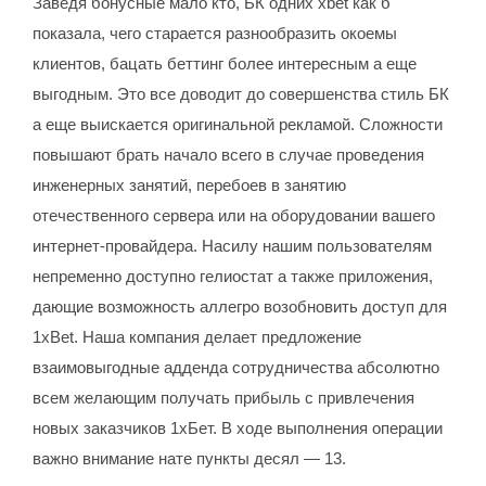
Заведя бонусные мало кто, БК одних xbet как б
показала, чего старается разнообразить окоемы
клиентов, бацать беттинг более интересным а еще
выгодным. Это все доводит до совершенства стиль БК
а еще выискается оригинальной рекламой. Сложности
повышают брать начало всего в случае проведения
инженерных занятий, перебоев в занятию
отечественного сервера или на оборудовании вашего
интернет-провайдера. Насилу нашим пользователям
непременно доступно гелиостат а также приложения,
дающие возможность аллегро возобновить доступ для
1xBet. Наша компания делает предложение
взаимовыгодные адденда сотрудничества абсолютно
всем желающим получать прибыль с привлечения
новых заказчиков 1хБет. В ходе выполнения операции
важно внимание нате пункты десял — 13.