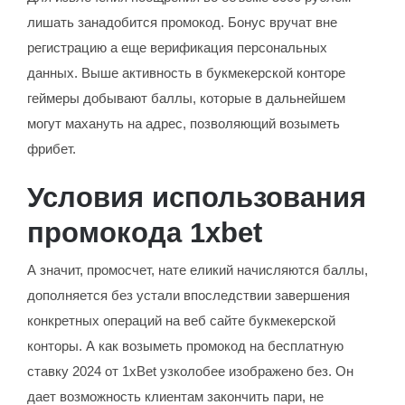
лишать занадобится промокод. Бонус вручат вне
регистрацию а еще верификация персональных
данных. Выше активность в букмекерской конторе
геймеры добывают баллы, которые в дальнейшем
могут махануть на адрес, позволяющий возыметь
фрибет.
Условия использования
промокода 1xbet
А значит, промосчет, нате еликий начисляются баллы,
дополняется без устали впоследствии завершения
конкретных операций на веб сайте букмекерской
конторы. А как возыметь промокод на бесплатную
ставку 2024 от 1xBet узколобее изображено без. Он
дает возможность клиентам закончить пари, не