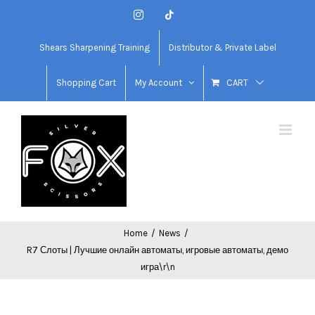
Skip
Instagram
Tiktok
to
content
Shears Sharpening Training
Distributor & Private Label
Shopping Cart
My Account
CART
Home
/
News
/
R7 Слоты | Лучшие онлайн автоматы, игровые автоматы, демо
игра\r\n