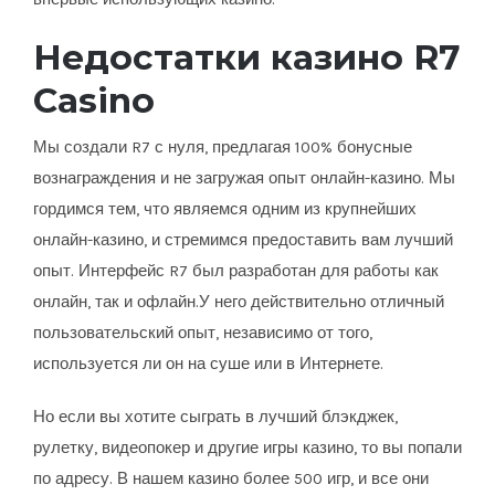
Недостатки казино R7
Casino
Мы создали R7 с нуля, предлагая 100% бонусные
вознаграждения и не загружая опыт онлайн-казино. Мы
гордимся тем, что являемся одним из крупнейших
онлайн-казино, и стремимся предоставить вам лучший
опыт. Интерфейс R7 был разработан для работы как
онлайн, так и офлайн.У него действительно отличный
пользовательский опыт, независимо от того,
используется ли он на суше или в Интернете.
Но если вы хотите сыграть в лучший блэкджек,
рулетку, видеопокер и другие игры казино, то вы попали
по адресу. В нашем казино более 500 игр, и все они