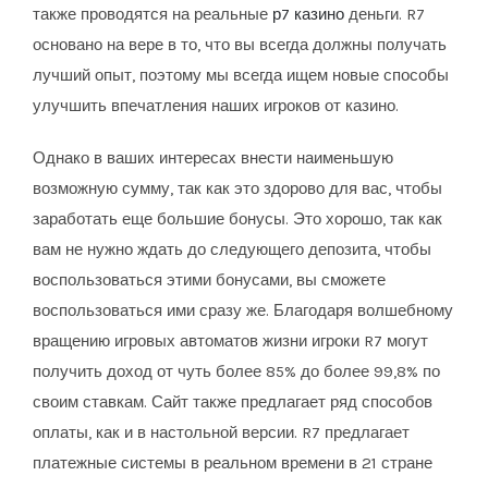
также проводятся на реальные
р7 казино
деньги. R7
основано на вере в то, что вы всегда должны получать
лучший опыт, поэтому мы всегда ищем новые способы
улучшить впечатления наших игроков от казино.
Однако в ваших интересах внести наименьшую
возможную сумму, так как это здорово для вас, чтобы
заработать еще большие бонусы. Это хорошо, так как
вам не нужно ждать до следующего депозита, чтобы
воспользоваться этими бонусами, вы сможете
воспользоваться ими сразу же. Благодаря волшебному
вращению игровых автоматов жизни игроки R7 могут
получить доход от чуть более 85% до более 99,8% по
своим ставкам. Сайт также предлагает ряд способов
оплаты, как и в настольной версии. R7 предлагает
платежные системы в реальном времени в 21 стране