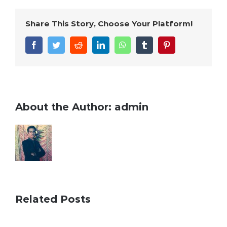
Share This Story, Choose Your Platform!
Facebook
Twitter
Reddit
LinkedIn
WhatsApp
Tumblr
Pinterest
About the Author:
admin
Related Posts