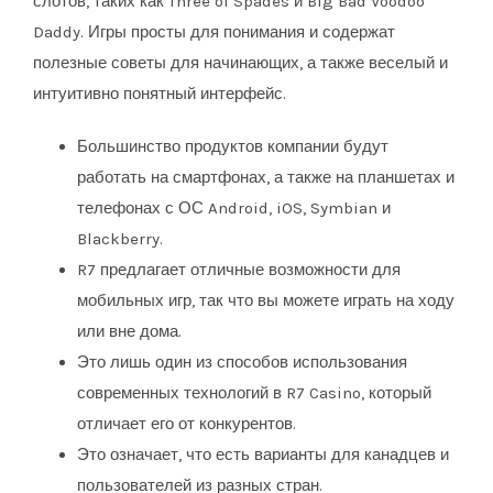
слотов, таких как Three of Spades и Big Bad Voodoo
Daddy. Игры просты для понимания и содержат
полезные советы для начинающих, а также веселый и
интуитивно понятный интерфейс.
Большинство продуктов компании будут
работать на смартфонах, а также на планшетах и ​​
телефонах с ОС Android, iOS, Symbian и
Blackberry.
R7 предлагает отличные возможности для
мобильных игр, так что вы можете играть на ходу
или вне дома.
Это лишь один из способов использования
современных технологий в R7 Casino, который
отличает его от конкурентов.
Это означает, что есть варианты для канадцев и
пользователей из разных стран.