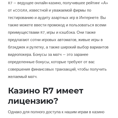
R7 — ведущее онлайн-казино, получившее рейтинг «А»
от eCOGRA, известной и уважаемой фирмы по
тестированию и аудиту азартных игр в Интернете. Вы
также можете ввести промокод и пользоваться всеми
преимуществами R7, игры и кэшбэка. Они также
предлагают сотни игровых автоматов, живые игры в
блэкджек и рулетку, а также широкий выбор вариантов
видеопокера. Бонусы за матч — это заранее
определенные бонусы, которые требуют от вас
совершения финансовых транзакций, чтобы получить
желаемый матч.
Казино R7 имеет
лицензию?
Однако для полного доступа к нашим играм в казино