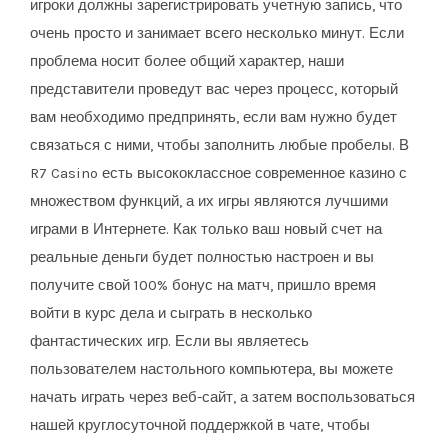
игроки должны зарегистрировать учетную запись, что
очень просто и занимает всего несколько минут. Если
проблема носит более общий характер, наши
представители проведут вас через процесс, который
вам необходимо предпринять, если вам нужно будет
связаться с ними, чтобы заполнить любые пробелы. В
R7 Casino есть высококлассное современное казино с
множеством функций, а их игры являются лучшими
играми в Интернете. Как только ваш новый счет на
реальные деньги будет полностью настроен и вы
получите свой 100% бонус на матч, пришло время
войти в курс дела и сыграть в несколько
фантастических игр. Если вы являетесь
пользователем настольного компьютера, вы можете
начать играть через веб-сайт, а затем воспользоваться
нашей круглосуточной поддержкой в чате, чтобы