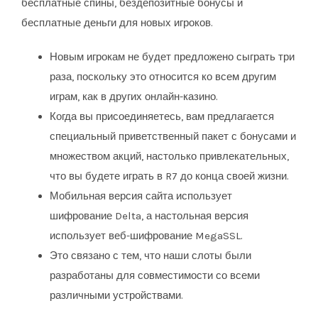
бесплатные спины, бездепозитные бонусы и
бесплатные деньги для новых игроков.
Новым игрокам не будет предложено сыграть три
раза, поскольку это относится ко всем другим
играм, как в других онлайн-казино.
Когда вы присоединяетесь, вам предлагается
специальный приветственный пакет с бонусами и
множеством акций, настолько привлекательных,
что вы будете играть в R7 до конца своей жизни.
Мобильная версия сайта использует
шифрование Delta, а настольная версия
использует веб-шифрование MegaSSL.
Это связано с тем, что наши слоты были
разработаны для совместимости со всеми
различными устройствами.