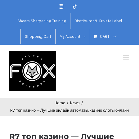
Skip
Instagram
Tiktok
to
content
Shears Sharpening Training
Distributor & Private Label
Shopping Cart
My Account
CART
Home
/
News
/
R7 топ казино — Лучшие онлайн автоматы, казино слоты онлайн
R7 топ казино — Лучшие