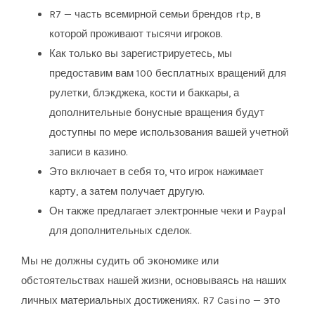
R7 — часть всемирной семьи брендов rtp, в
которой проживают тысячи игроков.
Как только вы зарегистрируетесь, мы
предоставим вам 100 бесплатных вращений для
рулетки, блэкджека, кости и баккары, а
дополнительные бонусные вращения будут
доступны по мере использования вашей учетной
записи в казино.
Это включает в себя то, что игрок нажимает
карту, а затем получает другую.
Он также предлагает электронные чеки и Paypal
для дополнительных сделок.
Мы не должны судить об экономике или
обстоятельствах нашей жизни, основываясь на наших
личных материальных достижениях. R7 Casino — это