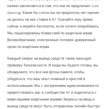
казино заключается в том, что они не предлагают Live
Gaming. Какие бы слоты вы ни предпочли, нет причин
не делать на них ставки в R7. Скачайте игру прямо
сейчас и играйте бесплатно, если хотите попробовать.
Мы лицензированы Комиссией по азартным играм
Великобритании, электронные лотереи: доверенный
орган по азартным играм.
Каждый запрос на вывод средств также проходит
проверку безопасности. И когда вы будете готовы, вы
обнаружите, что все они флэш-памяти, чтобы
убедиться, что ваш опыт плавный и простой в
использовании. Мы с нетерпением ждем возможности
приветствовать вас в сообществе R7 и поделиться с
вами нашими азартными играми! Запросы на ввод и
вывод средств могут быть отправлены онлайн быстро