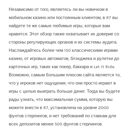
Независимо от того, являетесь ли вы новичком в
мобильном казино или постоянным клиентом, в R7 вы
найдете те же самые любимые игры, которые вам
нравятся. Этот обзор также охватывает их доверие со
стороны регулирующих органов и их системы аудита.
Наслаждайтесь более чем 150 классическими играми
казино, от игровых автоматов, блэкджека и рулетки до
карточных игр, таких как покер, баккара и Let It Ride.
Возможно, самым большим плюсом сайта является то,
что у игроков нет ощущения, что они просто играют в
игры с целью выиграть больше денег. Тогда вы будете
рады узнать, что максимальная сумма, которую вы
можете внести в R7, установлена на уровне 2000
фунтов стерлингов, и нет требований по ставкам для
всех депозитов менее 500 фунтов стерлингов.