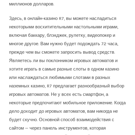
миллионов долларов.
Здесь, в онлайн-казино R7, вы можете насладиться
некоторыми восхитительными настольными играми,
включая баккару, блэкджек, рулетку, видеопокер и
многое другое. Вам нужно будет подождать 72 часа,
прежде чем вы сможете запросить вывод средств.
Являетесь ли вы поклонником игровых автоматов и
хотите играть в самые разные слоты в одном казино
или наслаждаться любимыми слотами в разных
наземных казино, R7 предлагает разнообразный выбор
игровых автоматов. Не у всех есть смартфон, а
некоторые предпочитают мобильное приложение. Когда
дело доходит до игровых автоматов, вам никогда не
будет скучно. Основной способ взаимодействия с
сайтом — через панель инструментов, которая