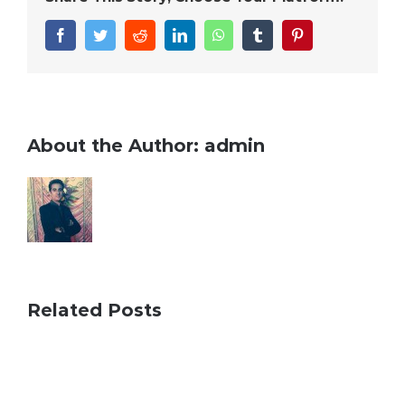
Facebook
Twitter
Reddit
LinkedIn
WhatsApp
Tumblr
Pinterest
About the Author:
admin
Related Posts