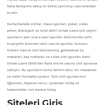
fazla deneyime sahip en köklü çevrimiçi casinolardan
biridir.
Kumarhanede slotlar, masa oyunları, poker, video
poker, blackjack ve rulet dahil olmak üzere çok çeşitli
oyunların yanı sıra e-spor oyunları bölümünde canlı
krupiyeler bulunan canlı casino oyunları bulunur.
Siteleri Casino slot bölümümüz, geleneksel üç
makaralı, beş makaralı ve video slot oyunları dahil
olmak üzere 5000’den fazla online casino slot oyununa
sahiptir. Bu oyunların tümü tatmin edici bir masaüstü
ve mobil formatta oynanır. Tüm slot oyunlarımız
eğlenceli, heyecan verici, oynaması kolay ve
kazanmaları son derece kolay.
Siteleri Giriş