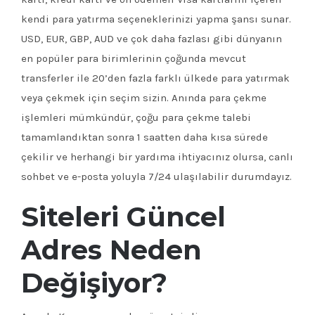
kendi para yatırma seçeneklerinizi yapma şansı sunar.
USD, EUR, GBP, AUD ve çok daha fazlası gibi dünyanın
en popüler para birimlerinin çoğunda mevcut
transferler ile 20’den fazla farklı ülkede para yatırmak
veya çekmek için seçim sizin. Anında para çekme
işlemleri mümkündür, çoğu para çekme talebi
tamamlandıktan sonra 1 saatten daha kısa sürede
çekilir ve herhangi bir yardıma ihtiyacınız olursa, canlı
sohbet ve e-posta yoluyla 7/24 ulaşılabilir durumdayız.
Siteleri Güncel
Adres Neden
Değişiyor?