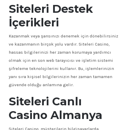
Siteleri Destek
İçerikleri
Kazanmak veya şansınızı denemek için dönebilirsiniz
ve kazanmanın birçok yolu vardır. Siteleri Casino,
hassas bilgilerinizi her zaman korumaya yardımcı
olmak için en son web tarayıcısı ve işletim sistemi
şifreleme teknolojilerini kullanır. Bu, işlemlerinizin
yanı sıra kişisel bilgilerinizin her zaman tamamen
güvende olduğu anlamına gelir.
Siteleri Canlı
Casino Almanya
Siteleri Casino, müşterilerin bilgisayarlarda,