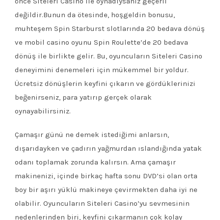
önce Siteleri Casino ile oynadıysanız geçerli
değildir.Bunun da ötesinde, hoşgeldin bonusu,
muhteşem Spin Starburst slotlarında 20 bedava dönüş
ve mobil casino oyunu Spin Roulette’de 20 bedava
dönüş ile birlikte gelir. Bu, oyuncuların Siteleri Casino
deneyimini denemeleri için mükemmel bir yoldur.
Ücretsiz dönüşlerin keyfini çıkarın ve gördüklerinizi
beğenirseniz, para yatırıp gerçek olarak
oynayabilirsiniz.
Çamaşır günü ne demek istediğimi anlarsın,
dışarıdayken ve çadırın yağmurdan ıslandığında yatak
odanı toplamak zorunda kalırsın. Ama çamaşır
makinenizi, içinde birkaç hafta sonu DVD’si olan orta
boy bir aşırı yüklü makineye çevirmekten daha iyi ne
olabilir. Oyuncuların Siteleri Casino’yu sevmesinin
nedenlerinden biri, keyfini çıkarmanın çok kolay