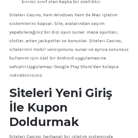
birinci sınıf olan başka bir özelliktir.
Siteleri Casino, hem Windows hem de Mac işletim
sistemlerini kapsar. Site, aralarından seçim
yapabileceğiniz bir dizi oyun sunar: masa oyunları,
slotlar, artan jackpotlar ve bonuslar. Siteleri Casino,
sitelerinin mobil versiyonunu sunar ve ayrıca sorunsuz
kullanım için özel bir Android uygulamasına
sahiptir.Uygulamayı Google Play Store’dan kolayca
indirebilirsiniz.
Siteleri Yeni Giriş
İle Kupon
Doldurmak
Siteleri Casino, herhangi bir işletim sisteminde