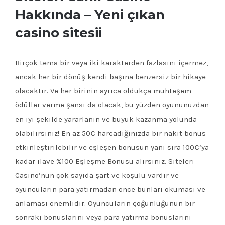
Hakkında – Yeni çıkan
casino sitesii
Birçok tema bir veya iki karakterden fazlasını içermez,
ancak her bir dönüş kendi başına benzersiz bir hikaye
olacaktır. Ve her birinin ayrıca oldukça muhteşem
ödüller verme şansı da olacak, bu yüzden oyununuzdan
en iyi şekilde yararlanın ve büyük kazanma yolunda
olabilirsiniz! En az 50€ harcadığınızda bir nakit bonus
etkinleştirilebilir ve eşleşen bonusun yanı sıra 100€’ya
kadar ilave %100 Eşleşme Bonusu alırsınız. Siteleri
Casino’nun çok sayıda şart ve koşulu vardır ve
oyuncuların para yatırmadan önce bunları okuması ve
anlaması önemlidir. Oyuncuların çoğunluğunun bir
sonraki bonuslarını veya para yatırma bonuslarını