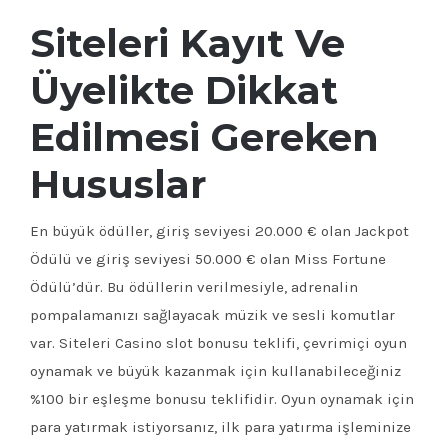
Siteleri Kayıt Ve
Üyelikte Dikkat
Edilmesi Gereken
Hususlar
En büyük ödüller, giriş seviyesi 20.000 € olan Jackpot
Ödülü ve giriş seviyesi 50.000 € olan Miss Fortune
Ödülü’dür. Bu ödüllerin verilmesiyle, adrenalin
pompalamanızı sağlayacak müzik ve sesli komutlar
var. Siteleri Casino slot bonusu teklifi, çevrimiçi oyun
oynamak ve büyük kazanmak için kullanabileceğiniz
%100 bir eşleşme bonusu teklifidir. Oyun oynamak için
para yatırmak istiyorsanız, ilk para yatırma işleminize