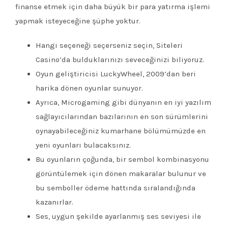
finanse etmek için daha büyük bir para yatırma işlemi
yapmak isteyeceğine şüphe yoktur.
Hangi seçeneği seçerseniz seçin, Siteleri
Casino’da bulduklarınızı seveceğinizi biliyoruz.
Oyun geliştiricisi LuckyWheel, 2009’dan beri
harika dönen oyunlar sunuyor.
Ayrıca, Microgaming gibi dünyanın en iyi yazılım
sağlayıcılarından bazılarının en son sürümlerini
oynayabileceğiniz kumarhane bölümümüzde en
yeni oyunları bulacaksınız.
Bu oyunların çoğunda, bir sembol kombinasyonu
görüntülemek için dönen makaralar bulunur ve
bu semboller ödeme hattında sıralandığında
kazanırlar.
Ses, uygun şekilde ayarlanmış ses seviyesi ile