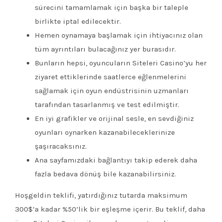
sürecini tamamlamak için başka bir taleple
birlikte iptal edilecektir.
Hemen oynamaya başlamak için ihtiyacınız olan
tüm ayrıntıları bulacağınız yer burasıdır.
Bunların hepsi, oyuncuların Siteleri Casino’yu her
ziyaret ettiklerinde saatlerce eğlenmelerini
sağlamak için oyun endüstrisinin uzmanları
tarafından tasarlanmış ve test edilmiştir.
En iyi grafikler ve orijinal sesle, en sevdiğiniz
oyunları oynarken kazanabileceklerinize
şaşıracaksınız.
Ana sayfamızdaki bağlantıyı takip ederek daha
fazla bedava dönüş bile kazanabilirsiniz.
Hoşgeldin teklifi, yatırdığınız tutarda maksimum
300$’a kadar %50’lik bir eşleşme içerir. Bu teklif, daha