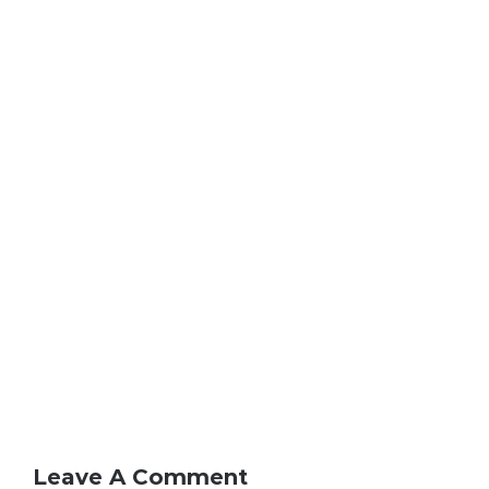
Leave A Comment