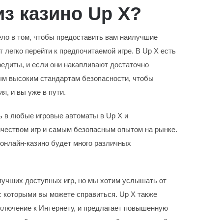
из казино Up X?
ело в том, чтобы предоставить вам наилучшие
 легко перейти к предпочитаемой игре. В Up X есть
кредиты, и если они накапливают достаточно
амым высоким стандартам безопасности, чтобы
, и вы уже в пути.
ь в любые игровые автоматы в Up X и
чеством игр и самым безопасным опытом на рынке.
онлайн-казино будет много различных
 лучших доступных игр, но мы хотим услышать от
с которыми вы можете справиться. Up X также
одключение к Интернету, и предлагает повышенную