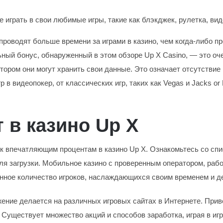
 играть в свои любимые игры, такие как блэкджек, рулетка, вид
роводят больше времени за играми в казино, чем когда-либо 
ный бонус, обнаруженный в этом обзоре Up X Casino, — это оч
отором они могут хранить свои данные. Это означает отсутствие
 в видеопокер, от классических игр, таких как Vegas и Jacks or
 в казино Up X
к впечатляющим процентам в казино Up X. Ознакомьтесь со спис
я загрузки. Мобильное казино с проверенным оператором, раб
янное количество игроков, наслаждающихся своим временем и де
жение делается на различных игровых сайтах в Интернете. Прив
. Существует множество акций и способов заработка, играя в и