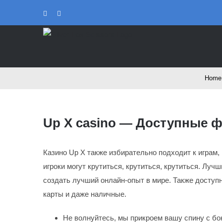
Skip
Instagram
Tiktok
to
content
Home
Up X casino — Доступные ф
Казино Up X также избирательно подходит к играм,
игроки могут крутиться, крутиться, крутиться. Л
создать лучший онлайн-опыт в мире. Также доступ
карты и даже наличные.
Не волнуйтесь, мы прикроем вашу спину с бо