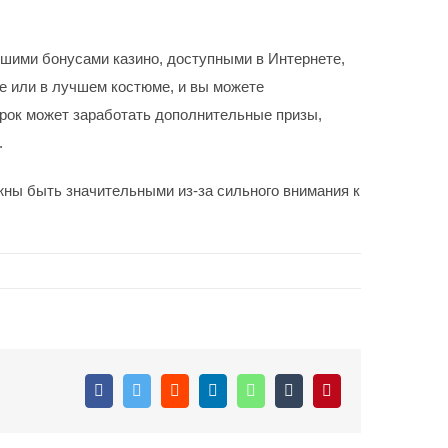
чшими бонусами казино, доступными в Интернете,
ме или в лучшем костюме, и вы можете
рок может заработать дополнительные призы,
.
жны быть значительными из-за сильного внимания к
Facebook
Twitter
Reddit
LinkedIn
WhatsApp
Tumblr
Pinterest