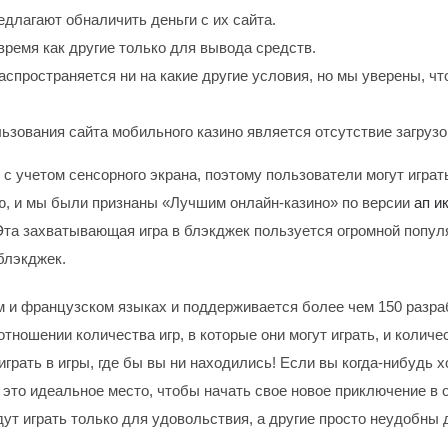
едлагают обналичить деньги с их сайта.
время как другие только для вывода средств.
спространяется ни на какие другие условия, но мы уверены, чт
зования сайта мобильного казино является отсутствие загрузо
с учетом сенсорного экрана, поэтому пользователи могут играть
ю, и мы были признаны «Лучшим онлайн-казино» по версии
ап и
Эта захватывающая игра в блэкджек пользуется огромной попул
блэкджек.
ом и французском языках и поддерживается более чем 150 разр
тношении количества игр, в которые они могут играть, и количе
играть в игры, где бы вы ни находились! Если вы когда-нибудь 
ь, это идеальное место, чтобы начать свое новое приключение в
ут играть только для удовольствия, а другие просто неудобны 