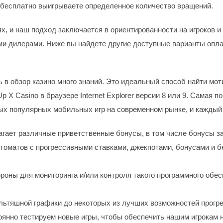
ы бесплатно выигрываете определенное количество вращений.
х, и наш подход заключается в ориентированности на игроков и
ми дилерами. Ниже вы найдете другие доступные варианты оплат
ь в обзор казино много знаний. Это идеальный способ найти мо
p X Casino в браузере Internet Explorer версии 8 или 9. Самая 
ых популярных мобильных игр на современном рынке, и каждый 
лагает различные приветственные бонусы, в том числе бонусы з
втоматов с прогрессивными ставками, джекпотами, бонусами и б
роны для мониторинга и/или контроля такого программного об
ультяшной графики до некоторых из лучших возможностей прогре
янно тестируем новые игры, чтобы обеспечить нашим игрокам 