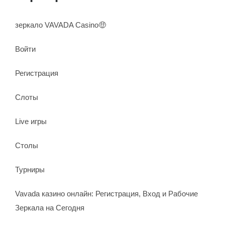
зеркало VAVADA Casino🤑
Войти
Регистрация
Слоты
Live игры
Столы
Турниры
Vavada казино онлайн: Регистрация, Вход и Рабочие
Зеркала на Сегодня