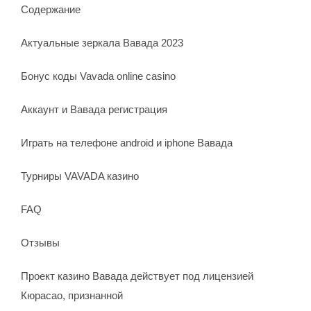
Содержание
Актуальные зеркала Вавада 2023
Бонус коды Vavada online casino
Аккаунт и Вавада регистрация
Играть на телефоне android и iphone Вавада
Турниры VAVADA казино
FAQ
Отзывы
Проект казино Вавада действует под лицензией
Кюрасао, признанной