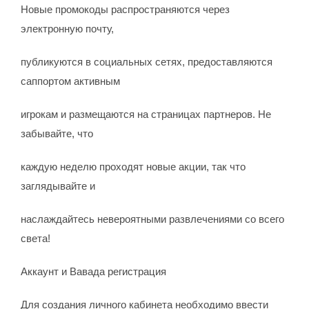
Новые промокоды распространяются через
электронную почту,
публикуются в социальных сетях, предоставляются
саппортом активным
игрокам и размещаются на страницах партнеров. Не
забывайте, что
каждую неделю проходят новые акции, так что
заглядывайте и
наслаждайтесь невероятными развлечениями со всего
света!
Аккаунт и Вавада регистрация
Для создания личного кабинета необходимо ввести