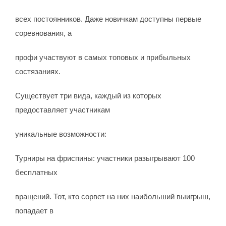
всех постоянников. Даже новичкам доступны первые
соревнования, а
профи участвуют в самых топовых и прибыльных
состязаниях.
Существует три вида, каждый из которых
предоставляет участникам
уникальные возможности:
Турниры на фриспины: участники разыгрывают 100
бесплатных
вращений. Тот, кто сорвет на них наибольший выигрыш,
попадает в