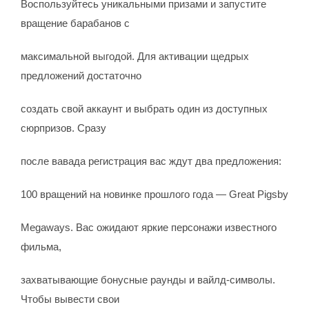
Воспользуйтесь уникальными призами и запустите
вращение барабанов с
максимальной выгодой. Для активации щедрых
предложений достаточно
создать свой аккаунт и выбрать один из доступных
сюрпризов. Сразу
после вавада регистрация вас ждут два предложения:
100 вращений на новинке прошлого года — Great Pigsby
Megaways. Вас ожидают яркие персонажи известного
фильма,
захватывающие бонусные раунды и вайлд-символы.
Чтобы вывести свои