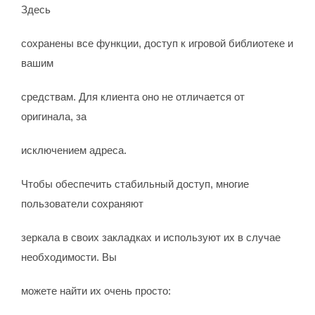
Здесь
сохранены все функции, доступ к игровой библиотеке и
вашим
средствам. Для клиента оно не отличается от
оригинала, за
исключением адреса.
Чтобы обеспечить стабильный доступ, многие
пользователи сохраняют
зеркала в своих закладках и используют их в случае
необходимости. Вы
можете найти их очень просто: