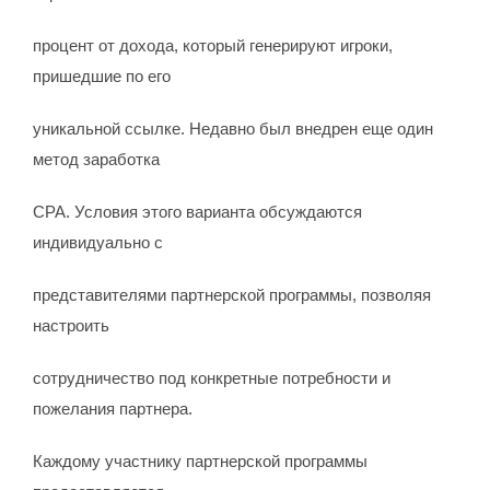
процент от дохода, который генерируют игроки,
пришедшие по его
уникальной ссылке. Недавно был внедрен еще один
метод заработка
СРА. Условия этого варианта обсуждаются
индивидуально с
представителями партнерской программы, позволяя
настроить
сотрудничество под конкретные потребности и
пожелания партнера.
Каждому участнику партнерской программы