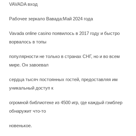
VAVADA вход
Рабочее зеркало Вавада:Май 2024 года
Vavada online casino появилось в 2017 году и быстро
ворвалось в топы
популярности не только в странах СНГ, но и во всем
мире. Он завоевал
сердца тысяч постоянных гостей, предоставляя им
уникальный доступ к
огромной библиотеке из 4500 игр, где каждый гэмблер
обнаружит что-то
новенькое.