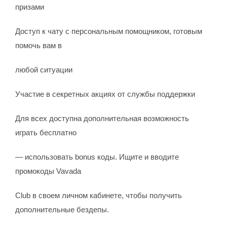
призами
Доступ к чату с персональным помощником, готовым
помочь вам в
любой ситуации
Участие в секретных акциях от службы поддержки
Для всех доступна дополнительная возможность
играть бесплатно
— использовать bonus коды. Ищите и вводите
промокоды Vavada
Club в своем личном кабинете, чтобы получить
дополнительные бездепы.