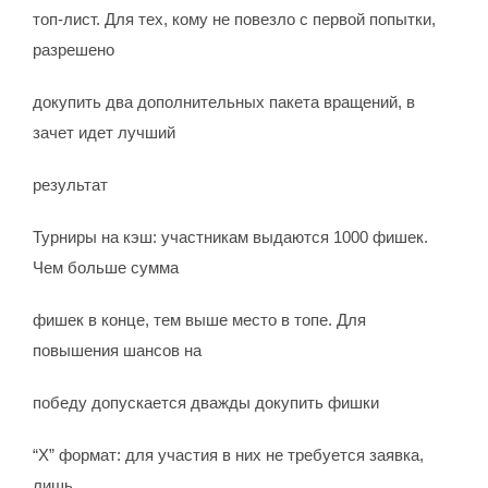
топ-лист. Для тех, кому не повезло с первой попытки,
разрешено
докупить два дополнительных пакета вращений, в
зачет идет лучший
результат
Турниры на кэш: участникам выдаются 1000 фишек.
Чем больше сумма
фишек в конце, тем выше место в топе. Для
повышения шансов на
победу допускается дважды докупить фишки
“Х” формат: для участия в них не требуется заявка,
лишь