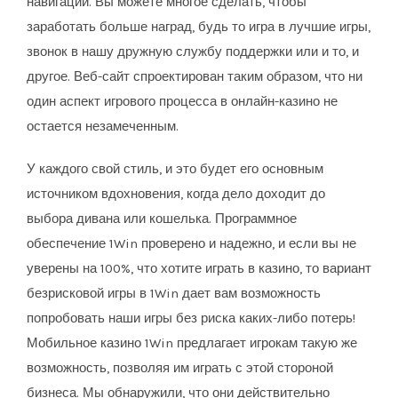
навигации. Вы можете многое сделать, чтобы
заработать больше наград, будь то игра в лучшие игры,
звонок в нашу дружную службу поддержки или и то, и
другое. Веб-сайт спроектирован таким образом, что ни
один аспект игрового процесса в онлайн-казино не
остается незамеченным.
У каждого свой стиль, и это будет его основным
источником вдохновения, когда дело доходит до
выбора дивана или кошелька. Программное
обеспечение 1Win проверено и надежно, и если вы не
уверены на 100%, что хотите играть в казино, то вариант
безрисковой игры в 1Win дает вам возможность
попробовать наши игры без риска каких-либо потерь!
Мобильное казино 1Win предлагает игрокам такую же
возможность, позволяя им играть с этой стороной
бизнеса. Мы обнаружили, что они действительно