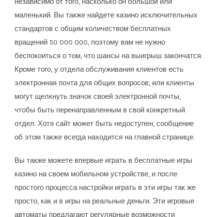
независимо от того, насколько он большой или
маленький. Вы также найдете казино исключительных
стандартов с общим количеством бесплатных
вращений 50 000 000, поэтому вам не нужно
беспокоиться о том, что шансы на выигрыш закончатся.
Кроме того, у отдела обслуживания клиентов есть
электронная почта для общих вопросов, или клиенты
могут щелкнуть значок своей электронной почты,
чтобы быть перенаправленным в свой конкретный
отдел. Хотя сайт может быть недоступен, сообщение
об этом также всегда находится на главной странице.
Вы также можете впервые играть в бесплатные игры
казино на своем мобильном устройстве, и после
простого процесса настройки играть в эти игры так же
просто, как и в игры на реальные деньги. Эти игровые
автоматы предлагают регулярные возможности