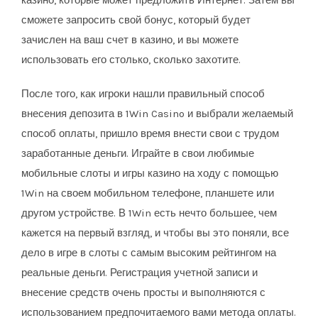
сможете запросить свой бонус, который будет
зачислен на ваш счет в казино, и вы можете
использовать его столько, сколько захотите.
После того, как игроки нашли правильный способ
внесения депозита в 1Win Casino и выбрали желаемый
способ оплаты, пришло время внести свои с трудом
заработанные деньги. Играйте в свои любимые
мобильные слоты и игры казино на ходу с помощью
1Win на своем мобильном телефоне, планшете или
другом устройстве. В 1Win есть нечто большее, чем
кажется на первый взгляд, и чтобы вы это поняли, все
дело в игре в слоты с самым высоким рейтингом на
реальные деньги. Регистрация учетной записи и
внесение средств очень просты и выполняются с
использованием предпочитаемого вами метода оплаты.