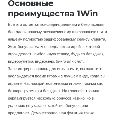
Основные
преимущества 1Win
Все это остается конфиденциальным и безопасным
благодаря нашему эксклюзивному шифрованию SSL и
нашему полностью зашифрованному сеансу клиента.
Этот бонус за матч определяется игрой, в которой
игрок делает наибольшую ставку, будь то блэкджек,
видеорулетка, видеокено, бинго или слот.
Зарегистрировавшись для игры в 1Win, вы захотите
наслаждаться всеми играми в лучшем виде, когда вы
играете. Наслаждайтесь живыми играми, такими как
баккара, рулетка и блэкджек. На главной странице
рекламируется несколько бонусов казино, но в
условиях не указано, какой тип бонусов они
предлагают. Демонстрационная функция также