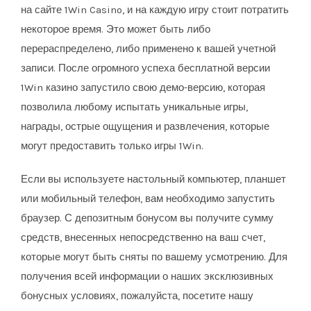
на сайте 1Win Casino, и на каждую игру стоит потратить
некоторое время. Это может быть либо
перераспределено, либо применено к вашей учетной
записи. После огромного успеха бесплатной версии
1Win казино запустило свою демо-версию, которая
позволила любому испытать уникальные игры,
награды, острые ощущения и развлечения, которые
могут предоставить только игры 1Win.
Если вы используете настольный компьютер, планшет
или мобильный телефон, вам необходимо запустить
браузер. С депозитным бонусом вы получите сумму
средств, внесенных непосредственно на ваш счет,
которые могут быть сняты по вашему усмотрению. Для
получения всей информации о наших эксклюзивных
бонусных условиях, пожалуйста, посетите нашу