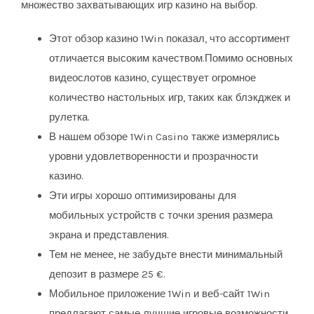
множество захватывающих игр казино на выбор.
Этот обзор казино 1Win показал, что ассортимент
отличается высоким качеством.Помимо основных
видеослотов казино, существует огромное
количество настольных игр, таких как блэкджек и
рулетка.
В нашем обзоре 1Win Casino также измерялись
уровни удовлетворенности и прозрачности
казино.
Эти игры хорошо оптимизированы для
мобильных устройств с точки зрения размера
экрана и представления.
Тем не менее, не забудьте внести минимальный
депозит в размере 25 €.
Мобильное приложение 1Win и веб-сайт 1Win
предлагают самые лучшие игровые возможности