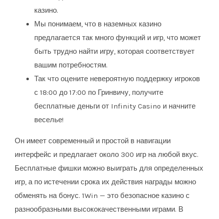
казино.
Мы понимаем, что в наземных казино
предлагается так много функций и игр, что может
быть трудно найти игру, которая соответствует
вашим потребностям.
Так что оцените невероятную поддержку игроков
с 18:00 до 17:00 по Гринвичу, получите
бесплатные деньги от Infinity Casino и начните
веселье!
Он имеет современный и простой в навигации
интерфейс и предлагает около 300 игр на любой вкус.
Бесплатные фишки можно выиграть для определенных
игр, а по истечении срока их действия награды можно
обменять на бонус. 1Win — это безопасное казино с
разнообразными высококачественными играми. В