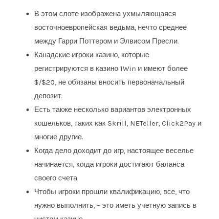
В этом слоте изображена ухмыляющаяся
восточноевропейская ведьма, нечто среднее
между Гарри Поттером и Элвисом Пресли.
Канадские игроки казино, которые
регистрируются в казино 1Win и имеют более
$/$20, не обязаны вносить первоначальный
депозит.
Есть также несколько вариантов электронных
кошельков, таких как Skrill, NETeller, Click2Pay и
многие другие.
Когда дело доходит до игр, настоящее веселье
начинается, когда игроки достигают баланса
своего счета.
Чтобы игроки прошли квалификацию, все, что
нужно выполнить, – это иметь учетную запись в