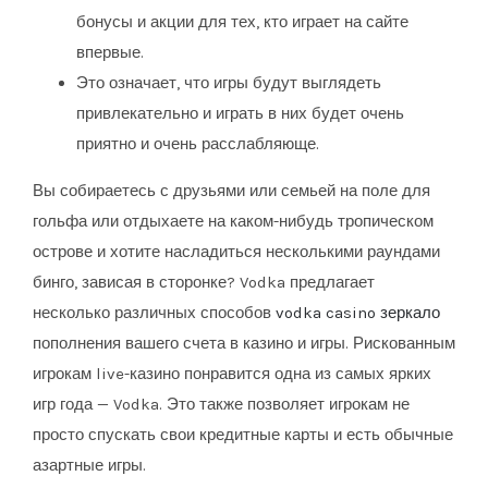
бонусы и акции для тех, кто играет на сайте
впервые.
Это означает, что игры будут выглядеть
привлекательно и играть в них будет очень
приятно и очень расслабляюще.
Вы собираетесь с друзьями или семьей на поле для
гольфа или отдыхаете на каком-нибудь тропическом
острове и хотите насладиться несколькими раундами
бинго, зависая в сторонке? Vodka предлагает
несколько различных способов
vodka casino зеркало
пополнения вашего счета в казино и игры. Рискованным
игрокам live-казино понравится одна из самых ярких
игр года — Vodka. Это также позволяет игрокам не
просто спускать свои кредитные карты и есть обычные
азартные игры.