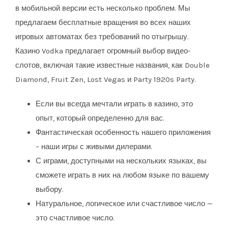
в мобильной версии есть несколько проблем. Мы
предлагаем бесплатные вращения во всех наших
игровых автоматах без требований по отыгрышу.
Казино Vodka предлагает огромный выбор видео-
слотов, включая такие известные названия, как Double
Diamond, Fruit Zen, Lost Vegas и Party 1920s Party.
Если вы всегда мечтали играть в казино, это
опыт, который определенно для вас.
Фантастическая особенность нашего приложения
– наши игры с живыми дилерами.
С играми, доступными на нескольких языках, вы
сможете играть в них на любом языке по вашему
выбору.
Натуральное, логическое или счастливое число —
это счастливое число.