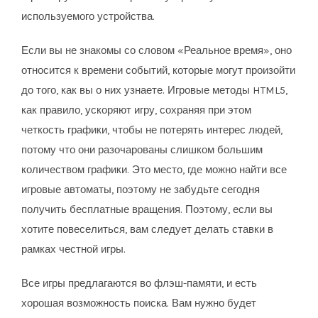
используемого устройства.
Если вы не знакомы со словом «Реальное время», оно
относится к времени событий, которые могут произойти
до того, как вы о них узнаете. Игровые методы HTML5,
как правило, ускоряют игру, сохраняя при этом
четкость графики, чтобы не потерять интерес людей,
потому что они разочарованы слишком большим
количеством графики. Это место, где можно найти все
игровые автоматы, поэтому не забудьте сегодня
получить бесплатные вращения. Поэтому, если вы
хотите повеселиться, вам следует делать ставки в
рамках честной игры.
Все игры предлагаются во флэш-памяти, и есть
хорошая возможность поиска. Вам нужно будет