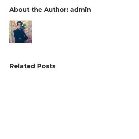
About the Author:
admin
Related Posts