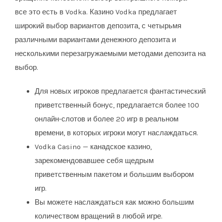
все это есть в Vodka. Казино Vodka предлагает
широкий выбор вариантов депозита, с четырьмя
различными вариантами денежного депозита и
несколькими перезагружаемыми методами депозита на
выбор.
Для новых игроков предлагается фантастический
приветственный бонус, предлагается более 100
онлайн-слотов и более 20 игр в реальном
времени, в которых игроки могут наслаждаться.
Vodka Casino — канадское казино,
зарекомендовавшее себя щедрым
приветственным пакетом и большим выбором
игр.
Вы можете наслаждаться как можно большим
количеством вращений в любой игре.