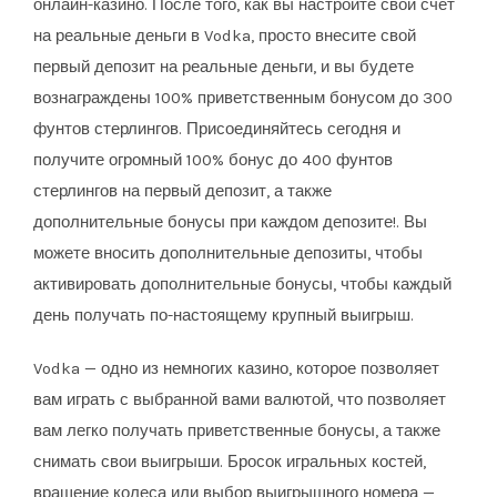
онлайн-казино. После того, как вы настроите свой счет
на реальные деньги в Vodka, просто внесите свой
первый депозит на реальные деньги, и вы будете
вознаграждены 100% приветственным бонусом до 300
фунтов стерлингов. Присоединяйтесь сегодня и
получите огромный 100% бонус до 400 фунтов
стерлингов на первый депозит, а также
дополнительные бонусы при каждом депозите!. Вы
можете вносить дополнительные депозиты, чтобы
активировать дополнительные бонусы, чтобы каждый
день получать по-настоящему крупный выигрыш.
Vodka — одно из немногих казино, которое позволяет
вам играть с выбранной вами валютой, что позволяет
вам легко получать приветственные бонусы, а также
снимать свои выигрыши. Бросок игральных костей,
вращение колеса или выбор выигрышного номера —