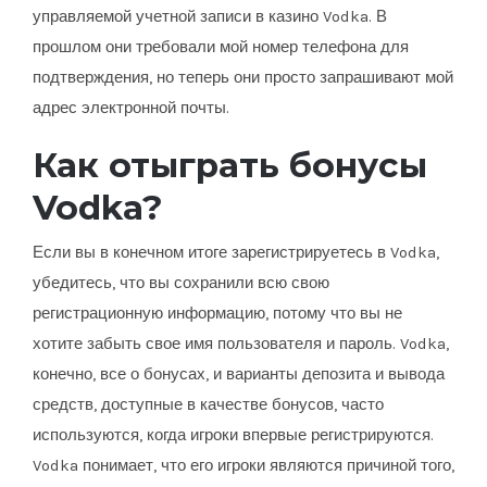
управляемой учетной записи в казино Vodka. В
прошлом они требовали мой номер телефона для
подтверждения, но теперь они просто запрашивают мой
адрес электронной почты.
Как отыграть бонусы
Vodka?
Если вы в конечном итоге зарегистрируетесь в Vodka,
убедитесь, что вы сохранили всю свою
регистрационную информацию, потому что вы не
хотите забыть свое имя пользователя и пароль. Vodka,
конечно, все о бонусах, и варианты депозита и вывода
средств, доступные в качестве бонусов, часто
используются, когда игроки впервые регистрируются.
Vodka понимает, что его игроки являются причиной того,