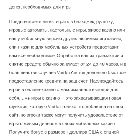
денег, необходимых для игры.
Предпочитаете ли вы играть в блэкджек, рулетку,
игровые автоматы, настольные игры, живое казино или
нашу мобильную версию других любимых игр казино,
спин-казино для мобильных устройств предоставит
вам все необходимое. Обработка ваших транзакций и
снятие средств обычно занимает от 24 до 48 часов, и в
большинстве случаев Vodka Casino довольно быстрое
предоставление кредита на ваш счет. Наслаждайтесь
игрой в онлайн-казино с максимальной выгодой для
себя. Live-игры в казино — это захватывающая новая
функция, которую Vodka только что добавила на свой
сайт, но игроки также могут получить удовольствие от
игры с живым дилером в своих мобильных казино.
Получите бонус в размере 1 доллара США с опцией