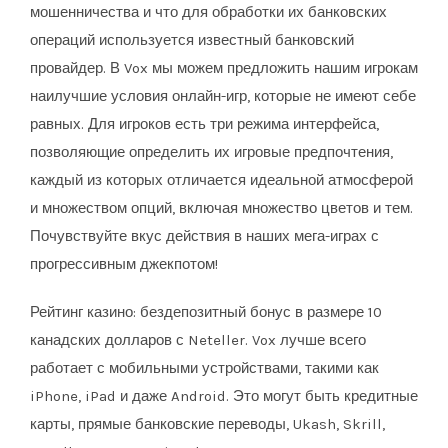
мошенничества и что для обработки их банковских
операций используется известный банковский
провайдер. В Vox мы можем предложить нашим игрокам
наилучшие условия онлайн-игр, которые не имеют себе
равных. Для игроков есть три режима интерфейса,
позволяющие определить их игровые предпочтения,
каждый из которых отличается идеальной атмосферой
и множеством опций, включая множество цветов и тем.
Почувствуйте вкус действия в наших мега-играх с
прогрессивным джекпотом!
Рейтинг казино: бездепозитный бонус в размере 10
канадских долларов с Neteller. Vox лучше всего
работает с мобильными устройствами, такими как
iPhone, iPad и даже Android. Это могут быть кредитные
карты, прямые банковские переводы, Ukash, Skrill,