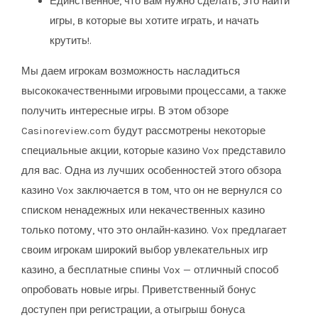
Единственное, что вам нужно сделать, это найти
игры, в которые вы хотите играть, и начать
крутить!.
Мы даем игрокам возможность насладиться
высококачественными игровыми процессами, а также
получить интересные игры. В этом обзоре
Casinoreview.com будут рассмотрены некоторые
специальные акции, которые казино Vox представило
для вас. Одна из лучших особенностей этого обзора
казино Vox заключается в том, что он не вернулся со
списком ненадежных или некачественных казино
только потому, что это онлайн-казино. Vox предлагает
своим игрокам широкий выбор увлекательных игр
казино, а бесплатные спины Vox — отличный способ
опробовать новые игры. Приветственный бонус
доступен при регистрации, а отыгрыш бонуса