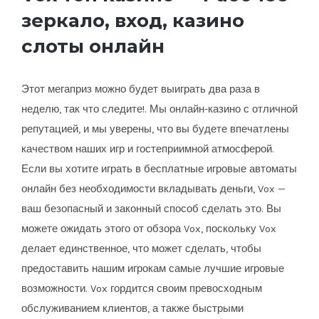
зеркало, вход, казино
слоты онлайн
Этот мегаприз можно будет выиграть два раза в
неделю, так что следите!. Мы онлайн-казино с отличной
репутацией, и мы уверены, что вы будете впечатлены
качеством наших игр и гостеприимной атмосферой.
Если вы хотите играть в бесплатные игровые автоматы
онлайн без необходимости вкладывать деньги, Vox —
ваш безопасный и законный способ сделать это. Вы
можете ожидать этого от обзора Vox, поскольку Vox
делает единственное, что может сделать, чтобы
предоставить нашим игрокам самые лучшие игровые
возможности. Vox гордится своим превосходным
обслуживанием клиентов, а также быстрыми