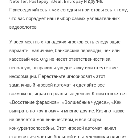
Neteller, Postepay, iDeal, Entropay и другие.
Присоединяйтесь к Vox сегодня и приготовьтесь к тому,
что вас порадует наш выбор самых увлекательных
видеослотов!
У всех местных канадских игроков есть следующие
варианты: наличные, банковские переводы, чек или
кассовый чек. Org не несет ответственности за
неполную, неправильную доставку или отсутствие
информации. Перестаньте игнорировать этот
заманчивый игровой автомат и сделайте все
возможное, играя на реальные деньги. К ним относятся
«Восстание фараонов», «Волшебные чудеса», «Как
выиграть по-крупному» и многие другие. Казино также
не является мошенничеством, и все сборы
конкурентоспособны. Этот игровой автомат начал
становиться частью большой игры, удерживая один из