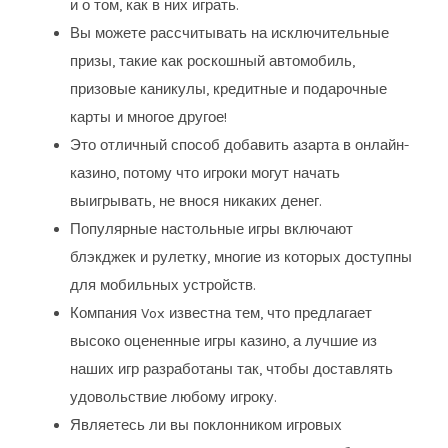
и о том, как в них играть.
Вы можете рассчитывать на исключительные
призы, такие как роскошный автомобиль,
призовые каникулы, кредитные и подарочные
карты и многое другое!
Это отличный способ добавить азарта в онлайн-
казино, потому что игроки могут начать
выигрывать, не внося никаких денег.
Популярные настольные игры включают
блэкджек и рулетку, многие из которых доступны
для мобильных устройств.
Компания Vox известна тем, что предлагает
высоко оцененные игры казино, а лучшие из
наших игр разработаны так, чтобы доставлять
удовольствие любому игроку.
Являетесь ли вы поклонником игровых