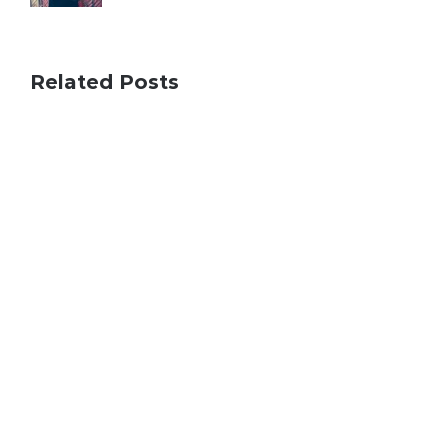
Related Posts