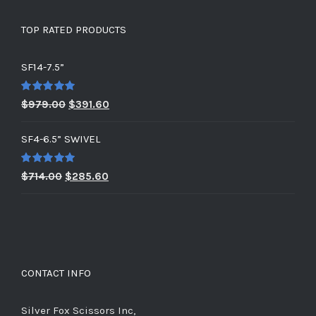
TOP RATED PRODUCTS
SF14-7.5”
Rated
5.00
Original
Current
$
979.00
$
391.60
out of 5
price
price
SF4-6.5” SWIVEL
was:
is:
$979.00.
$391.60.
Rated
5.00
Original
Current
$
714.00
$
285.60
out of 5
price
price
was:
is:
$714.00.
$285.60.
CONTACT INFO
Silver Fox Scissors Inc,