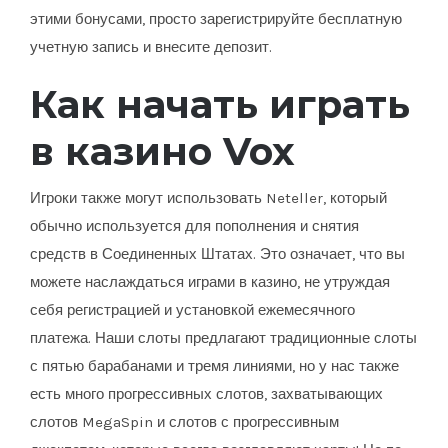
этими бонусами, просто зарегистрируйте бесплатную
учетную запись и внесите депозит.
Как начать играть
в казино Vox
Игроки также могут использовать Neteller, который
обычно используется для пополнения и снятия
средств в Соединенных Штатах. Это означает, что вы
можете наслаждаться играми в казино, не утруждая
себя регистрацией и установкой ежемесячного
платежа. Наши слоты предлагают традиционные слоты
с пятью барабанами и тремя линиями, но у нас также
есть много прогрессивных слотов, захватывающих
слотов MegaSpin и слотов с прогрессивным