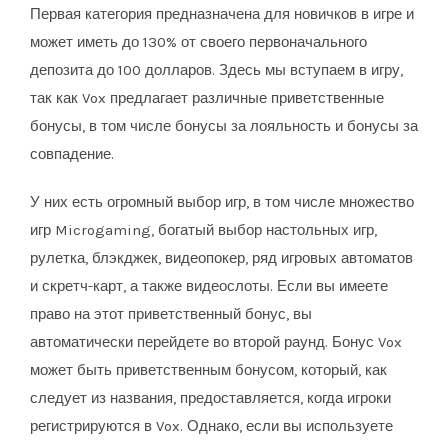
Первая категория предназначена для новичков в игре и
может иметь до 130% от своего первоначального
депозита до 100 долларов. Здесь мы вступаем в игру,
так как Vox предлагает различные приветственные
бонусы, в том числе бонусы за лояльность и бонусы за
совпадение.
У них есть огромный выбор игр, в том числе множество
игр Microgaming, богатый выбор настольных игр,
рулетка, блэкджек, видеопокер, ряд игровых автоматов
и скретч-карт, а также видеослоты. Если вы имеете
право на этот приветственный бонус, вы
автоматически перейдете во второй раунд. Бонус Vox
может быть приветственным бонусом, который, как
следует из названия, предоставляется, когда игроки
регистрируются в Vox. Однако, если вы используете