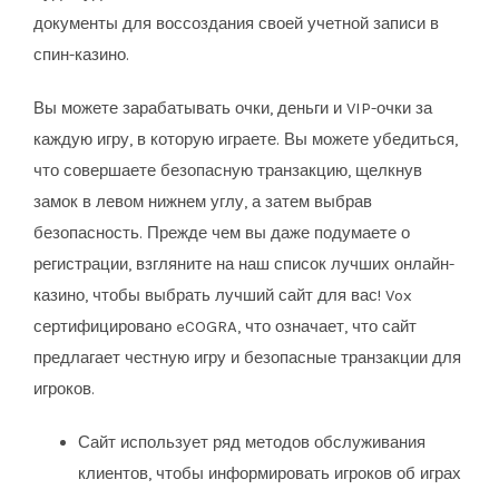
документы для воссоздания своей учетной записи в
спин-казино.
Вы можете зарабатывать очки, деньги и VIP-очки за
каждую игру, в которую играете. Вы можете убедиться,
что совершаете безопасную транзакцию, щелкнув
замок в левом нижнем углу, а затем выбрав
безопасность. Прежде чем вы даже подумаете о
регистрации, взгляните на наш список лучших онлайн-
казино, чтобы выбрать лучший сайт для вас! Vox
сертифицировано eCOGRA, что означает, что сайт
предлагает честную игру и безопасные транзакции для
игроков.
Сайт использует ряд методов обслуживания
клиентов, чтобы информировать игроков об играх