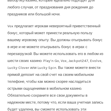
выбор игр казино, которые идеально подходят для
любого случая, от празднования дня рождения до
праздников или большой ночи.
Vox предлагает игрокам невероятный приветственный
бонус, который может принести реальную пользу
вашему игровому опыту. Вы должны отыгрывать бонус
в игре и не можете отыгрывать бонус в играх с
перезагрузкой. Вы можете использовать его в любом из
шести своих казино: Play’n Go, Vox, Jackpot247, Evolve,
Lucky Clover или Lucky Spin. Вы также можете внести
прямой депозит на свой счет на своем мобильном
телефоне, чтобы как можно скорее насладиться
острыми ощущениями в мобильном казино.
Обязательно сохраните все свои документы в
надежном месте, потому что, если ваша учетная запись
будет удалена, вы сможете использовать эти