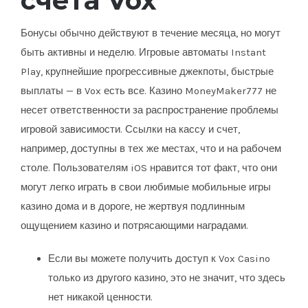
счета Vox
Бонусы обычно действуют в течение месяца, но могут
быть активны и неделю. Игровые автоматы Instant
Play, крупнейшие прогрессивные джекпоты, быстрые
выплаты — в Vox есть все. Казино MoneyMaker777 не
несет ответственности за распространение проблемы
игровой зависимости. Ссылки на кассу и счет,
например, доступны в тех же местах, что и на рабочем
столе. Пользователям iOS нравится тот факт, что они
могут легко играть в свои любимые мобильные игры
казино дома и в дороге, не жертвуя подлинным
ощущением казино и потрясающими наградами.
Если вы можете получить доступ к Vox Casino
только из другого казино, это не значит, что здесь
нет никакой ценности.