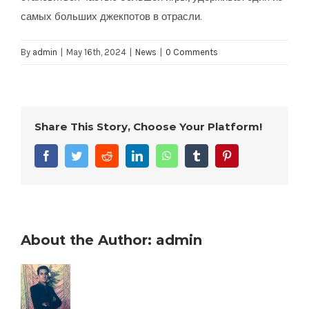
самых больших джекпотов в отрасли.
By
admin
|
May 16th, 2024
|
News
|
0 Comments
Share This Story, Choose Your Platform!
Facebook
Twitter
Reddit
LinkedIn
WhatsApp
Tumblr
Pinterest
About the Author:
admin