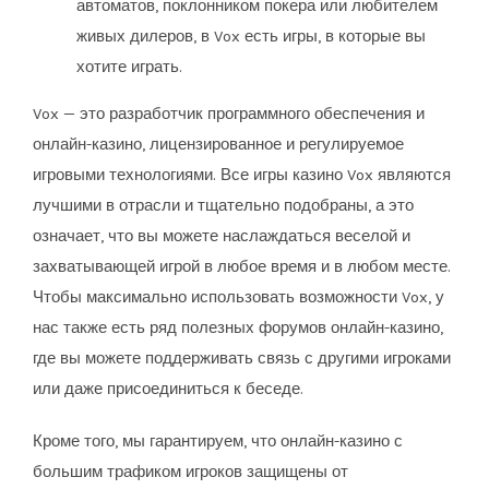
автоматов, поклонником покера или любителем
живых дилеров, в Vox есть игры, в которые вы
хотите играть.
Vox — это разработчик программного обеспечения и
онлайн-казино, лицензированное и регулируемое
игровыми технологиями. Все игры казино Vox являются
лучшими в отрасли и тщательно подобраны, а это
означает, что вы можете наслаждаться веселой и
захватывающей игрой в любое время и в любом месте.
Чтобы максимально использовать возможности Vox, у
нас также есть ряд полезных форумов онлайн-казино,
где вы можете поддерживать связь с другими игроками
или даже присоединиться к беседе.
Кроме того, мы гарантируем, что онлайн-казино с
большим трафиком игроков защищены от